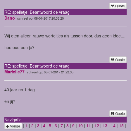
Quote
RE: spelletje: Beantwoord de vraag
Dano
schreef op: 08-01-2017 20:33:20
Wij eten alleen rauwe worteltjes als tussen door, dus geen idee.....
hoe oud ben je?
Quote
RE: spelletje: Beantwoord de vraag
Marielle77
schreef op: 08-01-2017 21:22:35
40 jaar en 1 dag
en jij?
Quote
Navigatie
|
1
|
2
|
3
|
4
|
5
|
6
|
7
|
8
|
9
|
10
|
11
|
12
|
13
|
14
|
15
|
Vorige