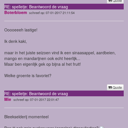
Quote
RE: spelletje: Beantwoord de vraag
Boterbloem
schreef op: 07-01-2017 21:11:54
Ooooeeeh lastige!
Ik denk kaki,
maar in het juiste seizoen vind ik een sinaasappel, aardbeien,
mango en mandarijnen ook echt heerlijk...
Maar ben eigenlijk gek op bijna al het fruit!
Welke groente is favoriet?
Quote
RE: spelletje: Beantwoord de vraag
Mie
schreef op: 07-01-2017 22:01:47
Bleekselderij momenteel
Ben jij ook zo'n sucker voor (engelse) disneyliedjes?