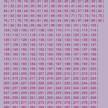
16
|
17
|
18
|
19
|
20
|
21
|
22
|
23
|
24
|
25
|
26
|
27
|
28
|
29
|
30
|
31
|
32
|
33
|
34
|
35
|
36
|
37
|
38
|
39
|
40
|
41
|
42
|
43
|
44
|
45
|
46
|
47
|
48
|
49
|
50
|
51
|
52
|
53
|
54
|
55
|
56
|
57
|
58
|
59
|
60
|
61
|
62
|
63
|
64
|
65
|
66
|
67
|
68
|
69
|
70
|
71
|
72
|
73
|
74
|
75
|
76
|
77
|
78
|
79
|
80
|
81
|
82
|
83
|
84
|
85
|
86
|
87
|
88
|
89
|
90
|
91
|
92
|
93
|
94
|
95
|
96
|
97
|
98
|
99
|
100
|
101
|
102
|
103
|
104
|
105
|
106
|
107
|
108
|
109
|
110
|
111
|
112
|
113
|
114
|
115
|
116
|
117
|
118
|
119
|
120
|
121
|
122
|
123
|
124
|
125
|
126
|
127
|
128
|
129
|
130
|
131
|
132
|
133
|
134
|
135
|
136
|
137
|
138
|
139
|
140
|
141
|
142
|
143
|
144
|
145
|
146
|
147
|
148
|
149
|
150
|
151
|
152
|
153
|
154
|
155
|
156
|
157
|
158
|
159
|
160
|
161
|
162
|
163
|
164
|
165
|
166
|
167
|
168
|
169
|
170
|
171
|
172
|
173
|
174
|
175
|
176
|
177
|
178
|
179
|
180
|
181
|
182
|
183
|
184
|
185
|
186
|
187
|
188
|
189
|
190
|
191
|
192
|
193
|
194
|
195
|
196
|
197
|
198
|
199
|
200
|
201
|
202
|
203
|
204
|
205
|
206
|
207
|
208
|
209
|
210
|
211
|
212
|
213
|
214
|
215
|
216
|
217
|
218
|
219
|
220
|
221
|
222
|
223
|
224
|
225
|
226
|
227
|
228
|
229
|
230
|
231
|
232
|
233
|
234
|
235
|
236
|
237
|
238
|
239
|
240
|
241
|
242
|
243
|
244
|
245
|
246
|
247
|
248
|
249
|
250
|
251
|
252
|
253
|
254
|
255
|
256
|
257
|
258
|
259
|
260
|
261
|
262
|
263
|
264
|
265
|
266
|
267
|
268
|
269
|
270
|
271
|
272
|
273
|
274
|
275
|
276
|
277
|
278
|
279
|
280
|
281
|
282
|
283
|
284
|
285
|
286
|
287
|
288
|
289
|
290
|