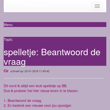
Mama-life
Toggle
navigati
Menu
Topic:
spelletje: Beantwoord de
vraag
Cir
schreef op: 20-01-2016 11:45:42
Dit vond ik altijd een leuk spelletje op BB.
Dus ik probeer het hier nieuw leven in te blazen.
1. Beantwoord de vraag,
2. En bedenk een nieuwe voor jou opvolger.