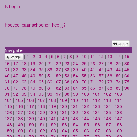
Ik begin:
Hoeveel paar schoenen heb jij?
Quote
Navigatie
|
1
|
2
|
3
|
4
|
5
|
6
|
7
|
8
|
9
|
10
|
11
|
12
|
13
|
14
|
15
|
Vorige
16
|
17
|
18
|
19
|
20
|
21
|
22
|
23
|
24
|
25
|
26
|
27
|
28
|
29
|
30
|
31
|
32
|
33
|
34
|
35
|
36
|
37
|
38
|
39
|
40
|
41
|
42
|
43
|
44
|
45
|
46
|
47
|
48
|
49
|
50
|
51
|
52
|
53
|
54
|
55
|
56
|
57
|
58
|
59
|
60
|
61
|
62
|
63
|
64
|
65
|
66
|
67
|
68
|
69
|
70
|
71
|
72
|
73
|
74
|
75
|
76
|
77
|
78
|
79
|
80
|
81
|
82
|
83
|
84
|
85
|
86
|
87
|
88
|
89
|
90
|
91
|
92
|
93
|
94
|
95
|
96
|
97
|
98
|
99
|
100
|
101
|
102
|
103
|
104
|
105
|
106
|
107
|
108
|
109
|
110
|
111
|
112
|
113
|
114
|
115
|
116
|
117
|
118
|
119
|
120
|
121
|
122
|
123
|
124
|
125
|
126
|
127
|
128
|
129
|
130
|
131
|
132
|
133
|
134
|
135
|
136
|
137
|
138
|
139
|
140
|
141
|
142
|
143
|
144
|
145
|
146
|
147
|
148
|
149
|
150
|
151
|
152
|
153
|
154
|
155
|
156
|
157
|
158
|
159
|
160
|
161
|
162
|
163
|
164
|
165
|
166
|
167
|
168
|
169
|
170
|
171
|
172
|
173
|
174
|
175
|
176
|
177
|
178
|
179
|
180
|