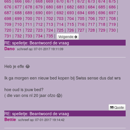
665
|
666
|
667
|
668
|
669
|
670
|
671
|
672
|
673
|
674
|
675
|
676
|
677
|
678
|
679
|
680
|
681
|
682
|
683
|
684
|
685
|
686
|
687
|
688
|
689
|
690
|
691
|
692
|
693
|
694
|
695
|
696
|
697
|
698
|
699
|
700
|
701
|
702
|
703
|
704
|
705
|
706
|
707
|
708
|
709
|
710
|
711
|
712
|
713
|
714
|
715
|
716
|
717
|
718
|
719
|
720
|
721
|
722
|
723
|
724
|
725
|
726
|
727
|
728
|
729
|
730
|
731
|
732
|
733
|
734
|
735
|
Volgende
RE: spelletje: Beantwoord de vraag
Dano
schreef op: 07-01-2017 19:11:09
Heb je effe 😂
Ik ga morgen een nieuw bed kopen bij Swiss sense dus dat wrs
hoe oud is jouw bed?
( die van ons nl 20 jaar ofzo 😱)
Quote
RE: spelletje: Beantwoord de vraag
Bettie
schreef op: 07-01-2017 19:14:42