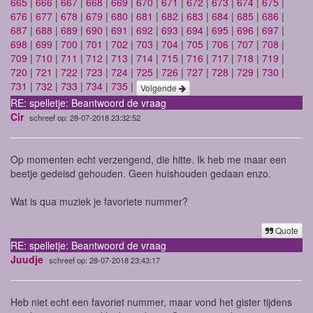
665
|
666
|
667
|
668
|
669
|
670
|
671
|
672
|
673
|
674
|
675
|
676
|
677
|
678
|
679
|
680
|
681
|
682
|
683
|
684
|
685
|
686
|
687
|
688
|
689
|
690
|
691
|
692
|
693
|
694
|
695
|
696
|
697
|
698
|
699
|
700
|
701
|
702
|
703
|
704
|
705
|
706
|
707
|
708
|
709
|
710
|
711
|
712
|
713
|
714
|
715
|
716
|
717
|
718
|
719
|
720
|
721
|
722
|
723
|
724
|
725
|
726
|
727
|
728
|
729
|
730
|
731
|
732
|
733
|
734
|
735
|
Volgende
RE: spelletje: Beantwoord de vraag
Cir
schreef op: 28-07-2018 23:32:52
Op momenten echt verzengend, die hitte. Ik heb me maar een
beetje gedeisd gehouden. Geen huishouden gedaan enzo.
Wat is qua muziek je favoriete nummer?
Quote
RE: spelletje: Beantwoord de vraag
Juudje
schreef op: 28-07-2018 23:43:17
Heb niet echt een favoriet nummer, maar vond het gister tijdens