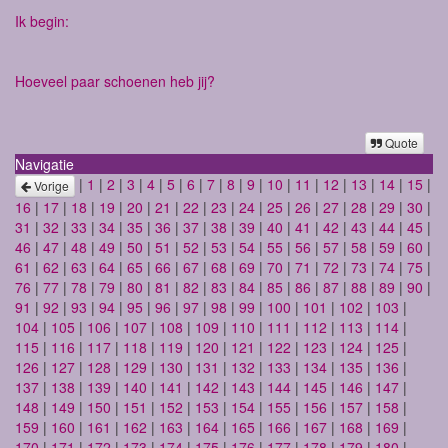
Ik begin:
Hoeveel paar schoenen heb jij?
Quote
Navigatie
|
1
|
2
|
3
|
4
|
5
|
6
|
7
|
8
|
9
|
10
|
11
|
12
|
13
|
14
|
15
|
Vorige
16
|
17
|
18
|
19
|
20
|
21
|
22
|
23
|
24
|
25
|
26
|
27
|
28
|
29
|
30
|
31
|
32
|
33
|
34
|
35
|
36
|
37
|
38
|
39
|
40
|
41
|
42
|
43
|
44
|
45
|
46
|
47
|
48
|
49
|
50
|
51
|
52
|
53
|
54
|
55
|
56
|
57
|
58
|
59
|
60
|
61
|
62
|
63
|
64
|
65
|
66
|
67
|
68
|
69
|
70
|
71
|
72
|
73
|
74
|
75
|
76
|
77
|
78
|
79
|
80
|
81
|
82
|
83
|
84
|
85
|
86
|
87
|
88
|
89
|
90
|
91
|
92
|
93
|
94
|
95
|
96
|
97
|
98
|
99
|
100
|
101
|
102
|
103
|
104
|
105
|
106
|
107
|
108
|
109
|
110
|
111
|
112
|
113
|
114
|
115
|
116
|
117
|
118
|
119
|
120
|
121
|
122
|
123
|
124
|
125
|
126
|
127
|
128
|
129
|
130
|
131
|
132
|
133
|
134
|
135
|
136
|
137
|
138
|
139
|
140
|
141
|
142
|
143
|
144
|
145
|
146
|
147
|
148
|
149
|
150
|
151
|
152
|
153
|
154
|
155
|
156
|
157
|
158
|
159
|
160
|
161
|
162
|
163
|
164
|
165
|
166
|
167
|
168
|
169
|
170
|
171
|
172
|
173
|
174
|
175
|
176
|
177
|
178
|
179
|
180
|