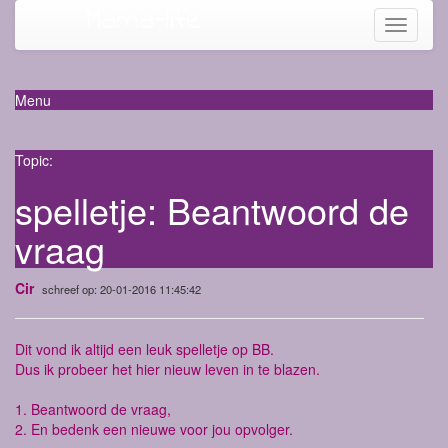
Mama-life
Toggle
navigati
Menu
Topic:
spelletje: Beantwoord de
vraag
Cir
schreef op: 20-01-2016 11:45:42
Dit vond ik altijd een leuk spelletje op BB.
Dus ik probeer het hier nieuw leven in te blazen.
1. Beantwoord de vraag,
2. En bedenk een nieuwe voor jou opvolger.