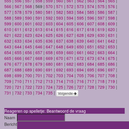
555
|
556
|
557
|
558
|
559
|
560
|
561
|
562
|
563
|
564
|
565
|
566
|
567
|
568
| 569 |
570
|
571
|
572
|
573
|
574
|
575
|
576
|
577
|
578
|
579
|
580
|
581
|
582
|
583
|
584
|
585
|
586
|
587
|
588
|
589
|
590
|
591
|
592
|
593
|
594
|
595
|
596
|
597
|
598
|
599
|
600
|
601
|
602
|
603
|
604
|
605
|
606
|
607
|
608
|
609
|
610
|
611
|
612
|
613
|
614
|
615
|
616
|
617
|
618
|
619
|
620
|
621
|
622
|
623
|
624
|
625
|
626
|
627
|
628
|
629
|
630
|
631
|
632
|
633
|
634
|
635
|
636
|
637
|
638
|
639
|
640
|
641
|
642
|
643
|
644
|
645
|
646
|
647
|
648
|
649
|
650
|
651
|
652
|
653
|
654
|
655
|
656
|
657
|
658
|
659
|
660
|
661
|
662
|
663
|
664
|
665
|
666
|
667
|
668
|
669
|
670
|
671
|
672
|
673
|
674
|
675
|
676
|
677
|
678
|
679
|
680
|
681
|
682
|
683
|
684
|
685
|
686
|
687
|
688
|
689
|
690
|
691
|
692
|
693
|
694
|
695
|
696
|
697
|
698
|
699
|
700
|
701
|
702
|
703
|
704
|
705
|
706
|
707
|
708
|
709
|
710
|
711
|
712
|
713
|
714
|
715
|
716
|
717
|
718
|
719
|
720
|
721
|
722
|
723
|
724
|
725
|
726
|
727
|
728
|
729
|
730
|
731
|
732
|
733
|
734
|
735
|
Volgende
Reageren op spelletje: Beantwoord de vraag
Naam
Bericht