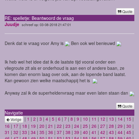
Quote
RE: spelletje: Beantwoord de vraag
Juudje
schreef op: 03-08-2018 21:47:01
Denk dat ie vraag voor Amy is
Ben ook wel benieuwd
Ik heb wel het idee dat ik de laatste tijd vooral onder een
vliegroute zit als er onderhoud is aan een of andere baan, ze
komen dan enorm laag over ook, aan de lopende band laatst.
Kan gewoon zien welke maatschappij het is
Anyway zal ik de superheldenvraag maar even laten staan dan
Quote
Navigatie
|
1
|
2
|
3
|
4
|
5
|
6
|
7
|
8
|
9
|
10
|
11
|
12
|
13
|
14
|
15
|
Vorige
16
|
17
|
18
|
19
|
20
|
21
|
22
|
23
|
24
|
25
|
26
|
27
|
28
|
29
|
30
|
31
|
32
|
33
|
34
|
35
|
36
|
37
|
38
|
39
|
40
|
41
|
42
|
43
|
44
|
45
|
46
|
47
|
48
|
49
|
50
|
51
|
52
|
53
|
54
|
55
|
56
|
57
|
58
|
59
|
60
|