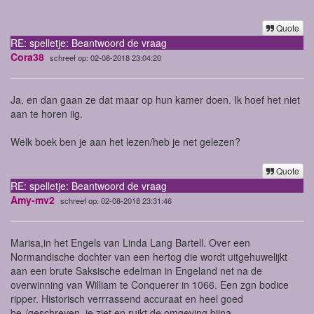
Quote
RE: spelletje: Beantwoord de vraag
Cora38
schreef op: 02-08-2018 23:04:20
Ja, en dan gaan ze dat maar op hun kamer doen. Ik hoef het niet
aan te horen iig.
Welk boek ben je aan het lezen/heb je net gelezen?
Quote
RE: spelletje: Beantwoord de vraag
Amy-mv2
schreef op: 02-08-2018 23:31:46
Marisa,in het Engels van Linda Lang Bartell. Over een
Normandische dochter van een hertog die wordt uitgehuwelijkt
aan een brute Saksische edelman in Engeland net na de
overwinning van William te Conquerer in 1066. Een zgn bodice
ripper. Historisch verrrassend accuraat en heel goed
be-/geschreven, je ziet en ruikt de omgeving bijna.