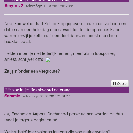
Amy-mv2
schreef op: 03-08-2018 20:58:22
Nee, kon wel en had zich ook opgegeven, maar toen ze hoorden
dat je dan een hele dag moest wachten tot de opnames klaar
waren terwijl je zelf maar een deel daarvan moest meedoen
haakten ze af.
Helden moet je niet letterlijk nemen, meer als in topsporter,
artiest, schrijver ofzo.
Zit jij in/onder een vliegroute?
Quote
RE: spelletje: Beantwoord de vraag
Sammie
schreef op: 03-08-2018 21:34:27
Ja, Eindhoven Airport. Dochter wil perse actrice worden en dan
moet je ergens beginnen hé.
Welke ‘held’ is er volgens jou van zijn voetstuk gevallen?