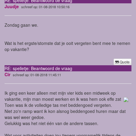
RE: spelletje: Beantwoord de vraag
Juudje
schreef op: 01-08-2018 10:50:16
Zondag gaan we.
Wat is het ergste/stomste dat je ooit vergeten bent mee te nemen
op vakantie?
Quote
RE: spelletje: Beantwoord de vraag
Cir
schreef op: 01-08-2018 11:45:11
Ik ging een keer alleen met mijn vier kids een midweek op
vakantie, mijn man moest werken en ik was hem ook effe zat
Toen was ik de volledige tas met beddengoed vergeten.
Niet zo'n ramp want ik kon alsnog beddengoed huren maar dat
was wel weer gedoe.
Gelukkig was het niet één van de andere tassen.
Wat voor activiteiten doen jou tieners voornamelijk tijdens de