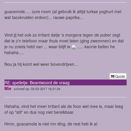
guacemole..... zure room (al gebruik ik altijd turkse yoghurt met
wat tacokruiden erdoor)... rauwe paprika...
Vind jij het ook zo irritant datje 's morgens tegen de puber zegt
dat ie z'n telefoon maar thuis moet laten (ging zwemmen) en dat
je nu zoiets hebt van ... waar blijft ie
..... kannie bellen he
hahaha.....
Nou ja hij komt wel weer bovendrijven...
Quote
RE: spelletje: Beantwoord de vraag
Mie
schreef op: 03-03-2017 16:21:34
Hahaha, vind het meer irritant als de foon wel mee is, maar leeg
of op "stil" en dus nog niet bereikbaar.
Hmm, guacamole is niet mn ding, de rest heb ik al.