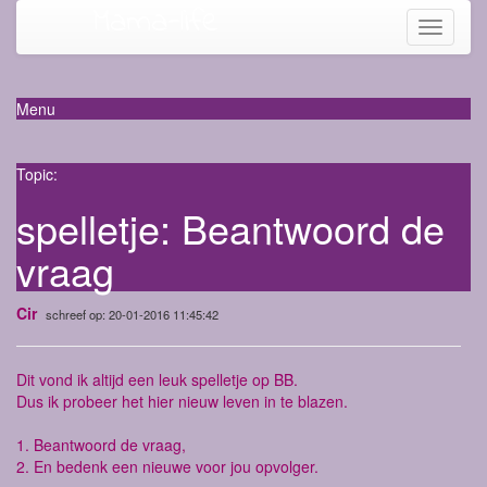
Mama-life
Toggle
navigati
Menu
Topic:
spelletje: Beantwoord de
vraag
Cir
schreef op: 20-01-2016 11:45:42
Dit vond ik altijd een leuk spelletje op BB.
Dus ik probeer het hier nieuw leven in te blazen.
1. Beantwoord de vraag,
2. En bedenk een nieuwe voor jou opvolger.