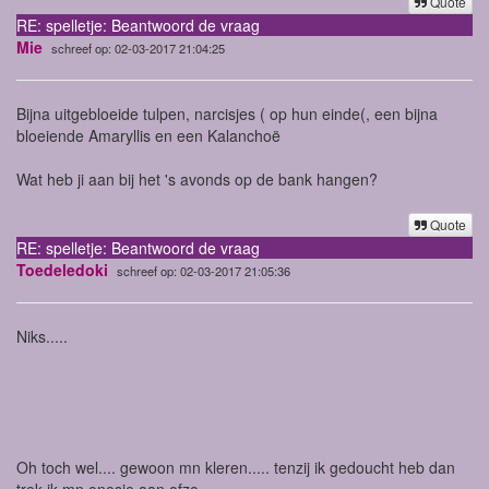
Quote
RE: spelletje: Beantwoord de vraag
Mie
schreef op: 02-03-2017 21:04:25
Bijna uitgebloeide tulpen, narcisjes ( op hun einde(, een bijna
bloeiende Amaryllis en een Kalanchoë
Wat heb ji aan bij het 's avonds op de bank hangen?
Quote
RE: spelletje: Beantwoord de vraag
Toedeledoki
schreef op: 02-03-2017 21:05:36
Niks.....
Oh toch wel.... gewoon mn kleren..... tenzij ik gedoucht heb dan
trek ik mn onesie aan ofzo.