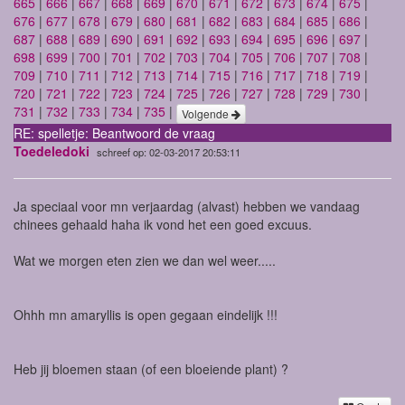
665
|
666
|
667
|
668
|
669
|
670
|
671
|
672
|
673
|
674
|
675
|
676
|
677
|
678
|
679
|
680
|
681
|
682
|
683
|
684
|
685
|
686
|
687
|
688
|
689
|
690
|
691
|
692
|
693
|
694
|
695
|
696
|
697
|
698
|
699
|
700
|
701
|
702
|
703
|
704
|
705
|
706
|
707
|
708
|
709
|
710
|
711
|
712
|
713
|
714
|
715
|
716
|
717
|
718
|
719
|
720
|
721
|
722
|
723
|
724
|
725
|
726
|
727
|
728
|
729
|
730
|
731
|
732
|
733
|
734
|
735
|
Volgende
RE: spelletje: Beantwoord de vraag
Toedeledoki
schreef op: 02-03-2017 20:53:11
Ja speciaal voor mn verjaardag (alvast) hebben we vandaag
chinees gehaald haha ik vond het een goed excuus.
Wat we morgen eten zien we dan wel weer.....
Ohhh mn amaryllis is open gegaan eindelijk !!!
Heb jij bloemen staan (of een bloeiende plant) ?