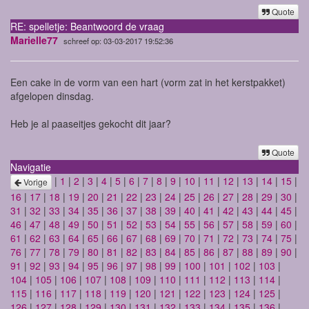
Quote
RE: spelletje: Beantwoord de vraag
Marielle77
schreef op: 03-03-2017 19:52:36
Een cake in de vorm van een hart (vorm zat in het kerstpakket)
afgelopen dinsdag.
Heb je al paaseitjes gekocht dit jaar?
Quote
Navigatie
|
1
|
2
|
3
|
4
|
5
|
6
|
7
|
8
|
9
|
10
|
11
|
12
|
13
|
14
|
15
|
Vorige
16
|
17
|
18
|
19
|
20
|
21
|
22
|
23
|
24
|
25
|
26
|
27
|
28
|
29
|
30
|
31
|
32
|
33
|
34
|
35
|
36
|
37
|
38
|
39
|
40
|
41
|
42
|
43
|
44
|
45
|
46
|
47
|
48
|
49
|
50
|
51
|
52
|
53
|
54
|
55
|
56
|
57
|
58
|
59
|
60
|
61
|
62
|
63
|
64
|
65
|
66
|
67
|
68
|
69
|
70
|
71
|
72
|
73
|
74
|
75
|
76
|
77
|
78
|
79
|
80
|
81
|
82
|
83
|
84
|
85
|
86
|
87
|
88
|
89
|
90
|
91
|
92
|
93
|
94
|
95
|
96
|
97
|
98
|
99
|
100
|
101
|
102
|
103
|
104
|
105
|
106
|
107
|
108
|
109
|
110
|
111
|
112
|
113
|
114
|
115
|
116
|
117
|
118
|
119
|
120
|
121
|
122
|
123
|
124
|
125
|
126
|
127
|
128
|
129
|
130
|
131
|
132
|
133
|
134
|
135
|
136
|