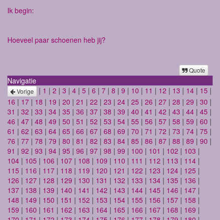
Ik begin:
Hoeveel paar schoenen heb jij?
Quote
Navigatie
|
1
|
2
|
3
|
4
|
5
|
6
|
7
|
8
|
9
|
10
|
11
|
12
|
13
|
14
|
15
|
Vorige
16
|
17
|
18
|
19
|
20
|
21
|
22
|
23
|
24
|
25
|
26
|
27
|
28
|
29
|
30
|
31
|
32
|
33
|
34
|
35
|
36
|
37
|
38
|
39
|
40
|
41
|
42
|
43
|
44
|
45
|
46
|
47
|
48
|
49
|
50
|
51
|
52
|
53
|
54
|
55
|
56
|
57
|
58
|
59
|
60
|
61
|
62
|
63
|
64
|
65
|
66
|
67
|
68
|
69
|
70
|
71
|
72
|
73
|
74
|
75
|
76
|
77
|
78
|
79
|
80
|
81
|
82
|
83
|
84
|
85
|
86
|
87
|
88
|
89
|
90
|
91
|
92
|
93
|
94
|
95
|
96
|
97
|
98
|
99
|
100
|
101
|
102
|
103
|
104
|
105
|
106
|
107
|
108
|
109
|
110
|
111
|
112
|
113
|
114
|
115
|
116
|
117
|
118
|
119
|
120
|
121
|
122
|
123
|
124
|
125
|
126
|
127
|
128
|
129
|
130
|
131
|
132
|
133
|
134
|
135
|
136
|
137
|
138
|
139
|
140
|
141
|
142
|
143
|
144
|
145
|
146
|
147
|
148
|
149
|
150
|
151
|
152
|
153
|
154
|
155
|
156
|
157
|
158
|
159
|
160
|
161
|
162
|
163
|
164
|
165
|
166
|
167
|
168
|
169
|
170
|
171
|
172
|
173
|
174
|
175
|
176
|
177
|
178
|
179
|
180
|