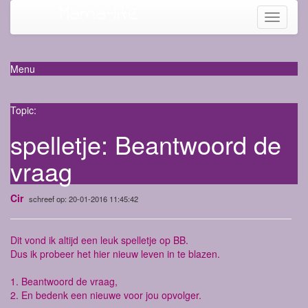
Mama-life
Toggle
navigati
Menu
Topic:
spelletje: Beantwoord de
vraag
Cir
schreef op: 20-01-2016 11:45:42
Dit vond ik altijd een leuk spelletje op BB.
Dus ik probeer het hier nieuw leven in te blazen.
1. Beantwoord de vraag,
2. En bedenk een nieuwe voor jou opvolger.