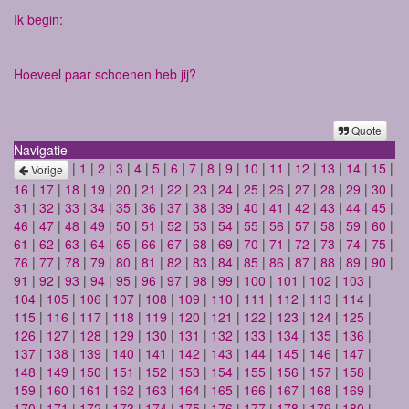
Ik begin:
Hoeveel paar schoenen heb jij?
Quote
Navigatie
|
1
|
2
|
3
|
4
|
5
|
6
|
7
|
8
|
9
|
10
|
11
|
12
|
13
|
14
|
15
|
Vorige
16
|
17
|
18
|
19
|
20
|
21
|
22
|
23
|
24
|
25
|
26
|
27
|
28
|
29
|
30
|
31
|
32
|
33
|
34
|
35
|
36
|
37
|
38
|
39
|
40
|
41
|
42
|
43
|
44
|
45
|
46
|
47
|
48
|
49
|
50
|
51
|
52
|
53
|
54
|
55
|
56
|
57
|
58
|
59
|
60
|
61
|
62
|
63
|
64
|
65
|
66
|
67
|
68
|
69
|
70
|
71
|
72
|
73
|
74
|
75
|
76
|
77
|
78
|
79
|
80
|
81
|
82
|
83
|
84
|
85
|
86
|
87
|
88
|
89
|
90
|
91
|
92
|
93
|
94
|
95
|
96
|
97
|
98
|
99
|
100
|
101
|
102
|
103
|
104
|
105
|
106
|
107
|
108
|
109
|
110
|
111
|
112
|
113
|
114
|
115
|
116
|
117
|
118
|
119
|
120
|
121
|
122
|
123
|
124
|
125
|
126
|
127
|
128
|
129
|
130
|
131
|
132
|
133
|
134
|
135
|
136
|
137
|
138
|
139
|
140
|
141
|
142
|
143
|
144
|
145
|
146
|
147
|
148
|
149
|
150
|
151
|
152
|
153
|
154
|
155
|
156
|
157
|
158
|
159
|
160
|
161
|
162
|
163
|
164
|
165
|
166
|
167
|
168
|
169
|
170
|
171
|
172
|
173
|
174
|
175
|
176
|
177
|
178
|
179
|
180
|