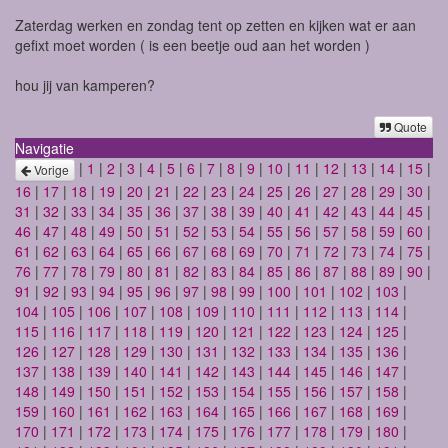
Zaterdag werken en zondag tent op zetten en kijken wat er aan
gefixt moet worden ( is een beetje oud aan het worden )
hou jij van kamperen?
Quote
Navigatie
|
1
|
2
|
3
|
4
|
5
|
6
|
7
|
8
|
9
|
10
|
11
|
12
|
13
|
14
|
15
|
Vorige
16
|
17
|
18
|
19
|
20
|
21
|
22
|
23
|
24
|
25
|
26
|
27
|
28
|
29
|
30
|
31
|
32
|
33
|
34
|
35
|
36
|
37
|
38
|
39
|
40
|
41
|
42
|
43
|
44
|
45
|
46
|
47
|
48
|
49
|
50
|
51
|
52
|
53
|
54
|
55
|
56
|
57
|
58
|
59
|
60
|
61
|
62
|
63
|
64
|
65
|
66
|
67
|
68
|
69
|
70
|
71
|
72
|
73
|
74
|
75
|
76
|
77
|
78
|
79
|
80
|
81
|
82
|
83
|
84
|
85
|
86
|
87
|
88
|
89
|
90
|
91
|
92
|
93
|
94
|
95
|
96
|
97
|
98
|
99
|
100
|
101
|
102
|
103
|
104
|
105
|
106
|
107
|
108
|
109
|
110
|
111
|
112
|
113
|
114
|
115
|
116
|
117
|
118
|
119
|
120
|
121
|
122
|
123
|
124
|
125
|
126
|
127
|
128
|
129
|
130
|
131
|
132
|
133
|
134
|
135
|
136
|
137
|
138
|
139
|
140
|
141
|
142
|
143
|
144
|
145
|
146
|
147
|
148
|
149
|
150
|
151
|
152
|
153
|
154
|
155
|
156
|
157
|
158
|
159
|
160
|
161
|
162
|
163
|
164
|
165
|
166
|
167
|
168
|
169
|
170
|
171
|
172
|
173
|
174
|
175
|
176
|
177
|
178
|
179
|
180
|