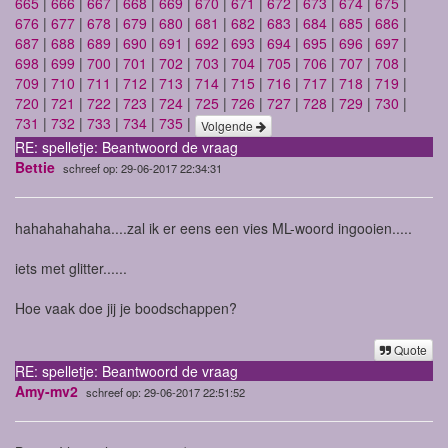
665
|
666
|
667
|
668
|
669
|
670
|
671
|
672
|
673
|
674
|
675
|
676
|
677
|
678
|
679
|
680
|
681
|
682
|
683
|
684
|
685
|
686
|
687
|
688
|
689
|
690
|
691
|
692
|
693
|
694
|
695
|
696
|
697
|
698
|
699
|
700
|
701
|
702
|
703
|
704
|
705
|
706
|
707
|
708
|
709
|
710
|
711
|
712
|
713
|
714
|
715
|
716
|
717
|
718
|
719
|
720
|
721
|
722
|
723
|
724
|
725
|
726
|
727
|
728
|
729
|
730
|
731
|
732
|
733
|
734
|
735
|
Volgende
RE: spelletje: Beantwoord de vraag
Bettie
schreef op: 29-06-2017 22:34:31
hahahahahaha....zal ik er eens een vies ML-woord ingooien.....
iets met glitter......
Hoe vaak doe jij je boodschappen?
Quote
RE: spelletje: Beantwoord de vraag
Amy-mv2
schreef op: 29-06-2017 22:51:52