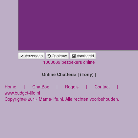
Verzenden
Opnieuw
Voorbeeld
1003069 bezoekers online
Online Chatters: | (Tony) |
Home
|
ChatBox
|
Regels
|
Contact
|
www.budget-life.nl
Copyright© 2017 Mama-life.nl, Alle rechten voorbehouden.