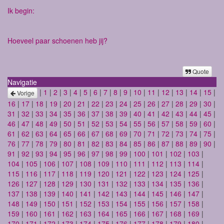
Ik begin:
Hoeveel paar schoenen heb jij?
Quote
Navigatie
|
1
|
2
|
3
|
4
|
5
|
6
|
7
|
8
|
9
|
10
|
11
|
12
|
13
|
14
|
15
|
Vorige
16
|
17
|
18
|
19
|
20
|
21
|
22
|
23
|
24
|
25
|
26
|
27
|
28
|
29
|
30
|
31
|
32
|
33
|
34
|
35
|
36
|
37
|
38
|
39
|
40
|
41
|
42
|
43
|
44
|
45
|
46
|
47
|
48
|
49
|
50
|
51
|
52
|
53
|
54
|
55
|
56
|
57
|
58
|
59
|
60
|
61
|
62
|
63
|
64
|
65
|
66
|
67
|
68
|
69
|
70
|
71
|
72
|
73
|
74
|
75
|
76
|
77
|
78
|
79
|
80
|
81
|
82
|
83
|
84
|
85
|
86
|
87
|
88
|
89
|
90
|
91
|
92
|
93
|
94
|
95
|
96
|
97
|
98
|
99
|
100
|
101
|
102
|
103
|
104
|
105
|
106
|
107
|
108
|
109
|
110
|
111
|
112
|
113
|
114
|
115
|
116
|
117
|
118
|
119
|
120
|
121
|
122
|
123
|
124
|
125
|
126
|
127
|
128
|
129
|
130
|
131
|
132
|
133
|
134
|
135
|
136
|
137
|
138
|
139
|
140
|
141
|
142
|
143
|
144
|
145
|
146
|
147
|
148
|
149
|
150
|
151
|
152
|
153
|
154
|
155
|
156
|
157
|
158
|
159
|
160
|
161
|
162
|
163
|
164
|
165
|
166
|
167
|
168
|
169
|
170
|
171
|
172
|
173
|
174
|
175
|
176
|
177
|
178
|
179
|
180
|