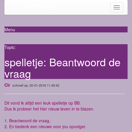
Mama-life
Toggle
navigati
Menu
Topic:
spelletje: Beantwoord de
vraag
Cir
schreef op: 20-01-2016 11:45:42
Dit vond ik altijd een leuk spelletje op BB.
Dus ik probeer het hier nieuw leven in te blazen.
1. Beantwoord de vraag,
2. En bedenk een nieuwe voor jou opvolger.