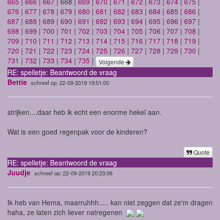
665
|
666
|
667
| 668 |
669
|
670
|
671
|
672
|
673
|
674
|
675
|
676
|
677
|
678
|
679
|
680
|
681
|
682
|
683
|
684
|
685
|
686
|
687
|
688
|
689
|
690
|
691
|
692
|
693
|
694
|
695
|
696
|
697
|
698
|
699
|
700
|
701
|
702
|
703
|
704
|
705
|
706
|
707
|
708
|
709
|
710
|
711
|
712
|
713
|
714
|
715
|
716
|
717
|
718
|
719
|
720
|
721
|
722
|
723
|
724
|
725
|
726
|
727
|
728
|
729
|
730
|
731
|
732
|
733
|
734
|
735
|
Volgende
RE: spelletje: Beantwoord de vraag
Bettie
schreef op: 22-09-2019 19:51:00
strijken....daar heb ik echt een enorme hekel aan.
Wat is een goed regenpak voor de kinderen?
Quote
RE: spelletje: Beantwoord de vraag
Juudje
schreef op: 22-09-2019 20:23:06
Ik heb van Hema, maarruhhh..... kan niet zeggen dat ze'm dragen
haha, ze laten zich liever natregenen