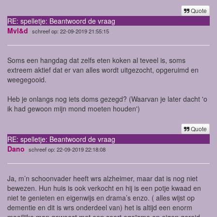
Quote
RE: spelletje: Beantwoord de vraag
Mvl&d
schreef op: 22-09-2019 21:55:15
Soms een hangdag dat zelfs eten koken al teveel is, soms
extreem aktief dat er van alles wordt uitgezocht, opgeruimd en
weegegooid.
Heb je onlangs nog iets doms gezegd? (Waarvan je later dacht 'o
ik had gewoon mijn mond moeten houden')
Quote
RE: spelletje: Beantwoord de vraag
Dano
schreef op: 22-09-2019 22:18:08
Ja, m’n schoonvader heeft wrs alzheimer, maar dat is nog niet
bewezen. Hun huis is ook verkocht en hij is een potje kwaad en
niet te genieten en eigenwijs en drama’s enzo. ( alles wijst op
dementie en dit is wrs onderdeel van) het is altijd een enorm
moeilijke man geweest met een soort egoïsme en eigen gereid,