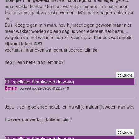
maar verder konden/ kunnen we het prima met ‘m vinden hoor.
De toekomst gaat wel lastig worden! M’n man klaagde laatst over
‘m...
Dus ik zeg tegen m’n man, nou hij moet eigen gewoon maar niet
meer wakker worden op een dag, is voor iedereen het beste....
vergeten dat het wel m’n man z’n vader is en hier ook wat emotie
bij komt kijken 🙈🙈
voortaan maar even wat genuanceerder zijn 😱
heb jij een hekel aan iemand?
Quote
RE: spelletje: Beantwoord de vraag
Bettie
schreef op: 22-09-2019 22:37:19
Jep..... een gloeiende hekel...en nu wil je natuurlijk weten aan wie.
Hoeveel uur werk jij (buitenshuis)?
Quote
RE: spelletje: Beantwoord de vraag