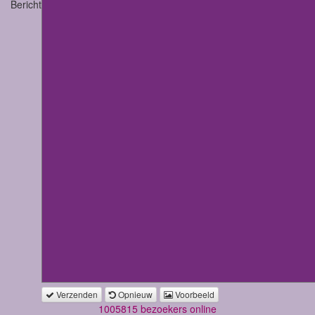
Bericht
Verzenden
Opnieuw
Voorbeeld
1005815 bezoekers online