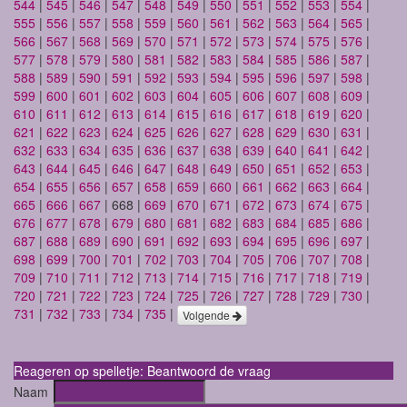
544
|
545
|
546
|
547
|
548
|
549
|
550
|
551
|
552
|
553
|
554
|
555
|
556
|
557
|
558
|
559
|
560
|
561
|
562
|
563
|
564
|
565
|
566
|
567
|
568
|
569
|
570
|
571
|
572
|
573
|
574
|
575
|
576
|
577
|
578
|
579
|
580
|
581
|
582
|
583
|
584
|
585
|
586
|
587
|
588
|
589
|
590
|
591
|
592
|
593
|
594
|
595
|
596
|
597
|
598
|
599
|
600
|
601
|
602
|
603
|
604
|
605
|
606
|
607
|
608
|
609
|
610
|
611
|
612
|
613
|
614
|
615
|
616
|
617
|
618
|
619
|
620
|
621
|
622
|
623
|
624
|
625
|
626
|
627
|
628
|
629
|
630
|
631
|
632
|
633
|
634
|
635
|
636
|
637
|
638
|
639
|
640
|
641
|
642
|
643
|
644
|
645
|
646
|
647
|
648
|
649
|
650
|
651
|
652
|
653
|
654
|
655
|
656
|
657
|
658
|
659
|
660
|
661
|
662
|
663
|
664
|
665
|
666
|
667
| 668 |
669
|
670
|
671
|
672
|
673
|
674
|
675
|
676
|
677
|
678
|
679
|
680
|
681
|
682
|
683
|
684
|
685
|
686
|
687
|
688
|
689
|
690
|
691
|
692
|
693
|
694
|
695
|
696
|
697
|
698
|
699
|
700
|
701
|
702
|
703
|
704
|
705
|
706
|
707
|
708
|
709
|
710
|
711
|
712
|
713
|
714
|
715
|
716
|
717
|
718
|
719
|
720
|
721
|
722
|
723
|
724
|
725
|
726
|
727
|
728
|
729
|
730
|
731
|
732
|
733
|
734
|
735
|
Volgende
Reageren op spelletje: Beantwoord de vraag
Naam