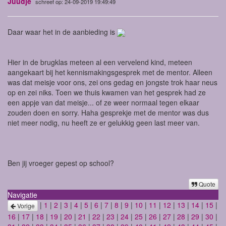
Juudje
schreef op: 24-09-2019 19:49:49
Daar waar het in de aanbieding is
Hier in de brugklas meteen al een vervelend kind, meteen
aangekaart bij het kennismakingsgesprek met de mentor. Alleen
was dat meisje voor ons, zei ons gedag en jongste trok haar neus
op en zei niks. Toen we thuis kwamen van het gesprek had ze
een appje van dat meisje... of ze weer normaal tegen elkaar
zouden doen en sorry. Haha gesprekje met de mentor was dus
niet meer nodig, nu heeft ze er gelukkig geen last meer van.
Ben jij vroeger gepest op school?
Quote
Navigatie
|
1
|
2
|
3
|
4
|
5
|
6
|
7
|
8
|
9
|
10
|
11
|
12
|
13
|
14
|
15
|
Vorige
16
|
17
|
18
|
19
|
20
|
21
|
22
|
23
|
24
|
25
|
26
|
27
|
28
|
29
|
30
|