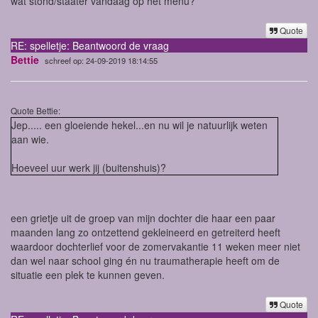
wat stond/staater vandaag op het menu?
Quote
RE: spelletje: Beantwoord de vraag
Bettie
schreef op: 24-09-2019 18:14:55
Quote Bettie:
Jep..... een gloeiende hekel...en nu wil je natuurlijk weten
aan wie.
Hoeveel uur werk jij (buitenshuis)?
een grietje uit de groep van mijn dochter die haar een paar
maanden lang zo ontzettend gekleineerd en getreiterd heeft
waardoor dochterlief voor de zomervakantie 11 weken meer niet
dan wel naar school ging én nu traumatherapie heeft om de
situatie een plek te kunnen geven.
Quote