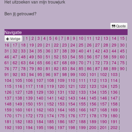
Het uitzoeken van mijn trouwjurk
Ben jij getrouwd?
Quote
Navigatie
|
1
|
2
|
3
|
4
|
5
|
6
|
7
|
8
|
9
|
10
|
11
|
12
|
13
|
14
|
15
|
Vorige
16
|
17
|
18
|
19
|
20
|
21
|
22
|
23
|
24
|
25
|
26
|
27
|
28
|
29
|
30
|
31
|
32
|
33
|
34
|
35
|
36
|
37
|
38
|
39
|
40
|
41
|
42
|
43
|
44
|
45
|
46
|
47
|
48
|
49
|
50
|
51
|
52
|
53
|
54
|
55
|
56
|
57
|
58
|
59
|
60
|
61
|
62
|
63
|
64
|
65
|
66
|
67
|
68
|
69
|
70
|
71
|
72
|
73
|
74
|
75
|
76
|
77
|
78
|
79
|
80
|
81
|
82
|
83
|
84
|
85
|
86
|
87
|
88
|
89
|
90
|
91
|
92
|
93
|
94
|
95
|
96
|
97
|
98
|
99
|
100
|
101
|
102
|
103
|
104
|
105
|
106
|
107
|
108
|
109
|
110
|
111
|
112
|
113
|
114
|
115
|
116
|
117
|
118
|
119
|
120
|
121
|
122
|
123
|
124
|
125
|
126
|
127
|
128
|
129
|
130
|
131
|
132
|
133
|
134
|
135
|
136
|
137
|
138
|
139
|
140
|
141
|
142
|
143
|
144
|
145
|
146
|
147
|
148
|
149
|
150
|
151
|
152
|
153
|
154
|
155
|
156
|
157
|
158
|
159
|
160
|
161
|
162
|
163
|
164
|
165
|
166
|
167
|
168
|
169
|
170
|
171
|
172
|
173
|
174
|
175
|
176
|
177
|
178
|
179
|
180
|
181
|
182
|
183
|
184
|
185
|
186
|
187
|
188
|
189
|
190
|
191
|
192
|
193
|
194
|
195
|
196
|
197
|
198
|
199
|
200
|
201
|
202
|