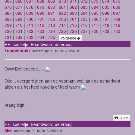
665
|
666
|
667
|
668
|
669
|
670
|
671
|
672
|
673
|
674
|
675
|
676
|
677
|
678
|
679
|
680
|
681
|
682
|
683
|
684
|
685
|
686
|
687
|
688
|
689
|
690
|
691
|
692
|
693
|
694
|
695
|
696
|
697
|
698
|
699
|
700
|
701
|
702
|
703
|
704
|
705
|
706
|
707
|
708
|
709
|
710
|
711
|
712
|
713
|
714
|
715
|
716
|
717
|
718
|
719
|
720
|
721
|
722
|
723
|
724
|
725
|
726
|
727
|
728
|
729
|
730
|
731
|
732
|
733
|
734
|
735
|
Volgende
RE: spelletje: Beantwoord de vraag
Toedeledoki
schreef op: 20-10-2016 20:37:10
Oww Bettieeeeee.....
Oke... overgordijnen aan de voorkant wel, aan de achterkant
alleen als het heel koud is of heel warm
Vraag blijft
Quote
RE: spelletje: Beantwoord de vraag
Mie
schreef op: 20-10-2016 20:50:23