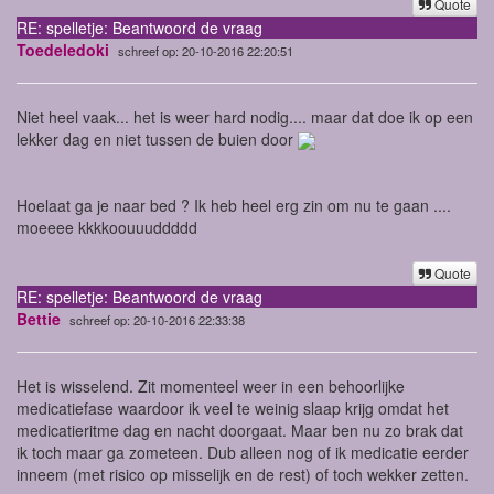
Quote
RE: spelletje: Beantwoord de vraag
Toedeledoki
schreef op: 20-10-2016 22:20:51
Niet heel vaak... het is weer hard nodig.... maar dat doe ik op een
lekker dag en niet tussen de buien door
Hoelaat ga je naar bed ? Ik heb heel erg zin om nu te gaan ....
moeeee kkkkoouuuddddd
Quote
RE: spelletje: Beantwoord de vraag
Bettie
schreef op: 20-10-2016 22:33:38
Het is wisselend. Zit momenteel weer in een behoorlijke
medicatiefase waardoor ik veel te weinig slaap krijg omdat het
medicatieritme dag en nacht doorgaat. Maar ben nu zo brak dat
ik toch maar ga zometeen. Dub alleen nog of ik medicatie eerder
inneem (met risico op misselijk en de rest) of toch wekker zetten.