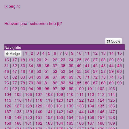
Ik begin:
Hoeveel paar schoenen heb jij?
Quote
Navigatie
|
1
|
2
|
3
|
4
|
5
|
6
|
7
|
8
|
9
|
10
|
11
|
12
|
13
|
14
|
15
|
Vorige
16
|
17
|
18
|
19
|
20
|
21
|
22
|
23
|
24
|
25
|
26
|
27
|
28
|
29
|
30
|
31
|
32
|
33
|
34
|
35
|
36
|
37
|
38
|
39
|
40
|
41
|
42
|
43
|
44
|
45
|
46
|
47
|
48
|
49
|
50
|
51
|
52
|
53
|
54
|
55
|
56
|
57
|
58
|
59
|
60
|
61
|
62
|
63
|
64
|
65
|
66
|
67
|
68
|
69
|
70
|
71
|
72
|
73
|
74
|
75
|
76
|
77
|
78
|
79
|
80
|
81
|
82
|
83
|
84
|
85
|
86
|
87
|
88
|
89
|
90
|
91
|
92
|
93
|
94
|
95
|
96
|
97
|
98
|
99
|
100
|
101
|
102
|
103
|
104
|
105
|
106
|
107
|
108
|
109
|
110
|
111
|
112
|
113
|
114
|
115
|
116
|
117
|
118
|
119
|
120
|
121
|
122
|
123
|
124
|
125
|
126
|
127
|
128
|
129
|
130
|
131
|
132
|
133
|
134
|
135
|
136
|
137
|
138
|
139
|
140
|
141
|
142
|
143
|
144
|
145
|
146
|
147
|
148
|
149
|
150
|
151
|
152
|
153
|
154
|
155
|
156
|
157
|
158
|
159
|
160
|
161
|
162
|
163
|
164
|
165
|
166
|
167
|
168
|
169
|
170
|
171
|
172
|
173
|
174
|
175
|
176
|
177
|
178
|
179
|
180
|