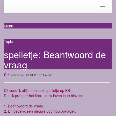
Mama-life
Toggle
navigati
Menu
Topic:
spelletje: Beantwoord de
vraag
Cir
schreef op: 20-01-2016 11:45:42
Dit vond ik altijd een leuk spelletje op BB.
Dus ik probeer het hier nieuw leven in te blazen.
1. Beantwoord de vraag,
2. En bedenk een nieuwe voor jou opvolger.