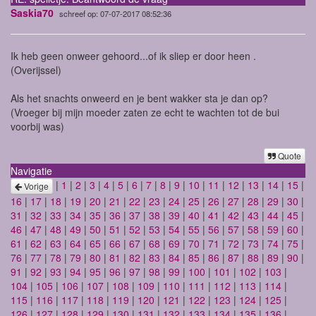
Saskia70
schreef op: 07-07-2017 08:52:36
Ik heb geen onweer gehoord...of ik sliep er door heen .
(Overijssel)
Als het snachts onweerd en je bent wakker sta je dan op?
(Vroeger bij mijn moeder zaten ze echt te wachten tot de bui
voorbij was)
Quote
Navigatie
|
1
|
2
|
3
|
4
|
5
|
6
|
7
|
8
|
9
|
10
|
11
|
12
|
13
|
14
|
15
|
Vorige
16
|
17
|
18
|
19
|
20
|
21
|
22
|
23
|
24
|
25
|
26
|
27
|
28
|
29
|
30
|
31
|
32
|
33
|
34
|
35
|
36
|
37
|
38
|
39
|
40
|
41
|
42
|
43
|
44
|
45
|
46
|
47
|
48
|
49
|
50
|
51
|
52
|
53
|
54
|
55
|
56
|
57
|
58
|
59
|
60
|
61
|
62
|
63
|
64
|
65
|
66
|
67
|
68
|
69
|
70
|
71
|
72
|
73
|
74
|
75
|
76
|
77
|
78
|
79
|
80
|
81
|
82
|
83
|
84
|
85
|
86
|
87
|
88
|
89
|
90
|
91
|
92
|
93
|
94
|
95
|
96
|
97
|
98
|
99
|
100
|
101
|
102
|
103
|
104
|
105
|
106
|
107
|
108
|
109
|
110
|
111
|
112
|
113
|
114
|
115
|
116
|
117
|
118
|
119
|
120
|
121
|
122
|
123
|
124
|
125
|
126
|
127
|
128
|
129
|
130
|
131
|
132
|
133
|
134
|
135
|
136
|