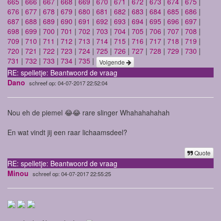
665
|
666
|
667
|
668
|
669
|
670
|
671
|
672
|
673
|
674
|
675
|
676
|
677
|
678
|
679
|
680
|
681
|
682
|
683
|
684
|
685
|
686
|
687
|
688
|
689
|
690
|
691
|
692
|
693
|
694
|
695
|
696
|
697
|
698
|
699
|
700
|
701
|
702
|
703
|
704
|
705
|
706
|
707
|
708
|
709
|
710
|
711
|
712
|
713
|
714
|
715
|
716
|
717
|
718
|
719
|
720
|
721
|
722
|
723
|
724
|
725
|
726
|
727
|
728
|
729
|
730
|
731
|
732
|
733
|
734
|
735
|
Volgende
RE: spelletje: Beantwoord de vraag
Dano
schreef op: 04-07-2017 22:52:04
Nou eh de piemel 😂😂 rare slinger Whahahahahah
En wat vindt jij een raar lichaamsdeel?
Quote
RE: spelletje: Beantwoord de vraag
Minou
schreef op: 04-07-2017 22:55:25