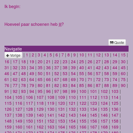
Ik begin:
Hoeveel paar schoenen heb jij?
Quote
Navigatie
|
1
|
2
|
3
|
4
|
5
|
6
|
7
|
8
|
9
|
10
|
11
|
12
|
13
|
14
|
15
|
Vorige
16
|
17
|
18
|
19
|
20
|
21
|
22
|
23
|
24
|
25
|
26
|
27
|
28
|
29
|
30
|
31
|
32
|
33
|
34
|
35
|
36
|
37
|
38
|
39
|
40
|
41
|
42
|
43
|
44
|
45
|
46
|
47
|
48
|
49
|
50
|
51
|
52
|
53
|
54
|
55
|
56
|
57
|
58
|
59
|
60
|
61
|
62
|
63
|
64
|
65
|
66
|
67
|
68
|
69
|
70
|
71
|
72
|
73
|
74
|
75
|
76
|
77
|
78
|
79
|
80
|
81
|
82
|
83
|
84
|
85
|
86
|
87
|
88
|
89
|
90
|
91
|
92
|
93
|
94
|
95
|
96
|
97
|
98
|
99
|
100
|
101
|
102
|
103
|
104
|
105
|
106
|
107
|
108
|
109
|
110
|
111
|
112
|
113
|
114
|
115
|
116
|
117
|
118
|
119
|
120
|
121
|
122
|
123
|
124
|
125
|
126
|
127
|
128
|
129
|
130
|
131
|
132
|
133
|
134
|
135
|
136
|
137
|
138
|
139
|
140
|
141
|
142
|
143
|
144
|
145
|
146
|
147
|
148
|
149
|
150
|
151
|
152
|
153
|
154
|
155
|
156
|
157
|
158
|
159
|
160
|
161
|
162
|
163
|
164
|
165
|
166
|
167
|
168
|
169
|
170
|
171
|
172
|
173
|
174
|
175
|
176
|
177
|
178
|
179
|
180
|