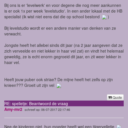
Bij ons is er 'levelwerk' en voor degene die nog meer aankunnen
is er ook 1x per week 'levelstudio'. In een ander lokaal met de HB
specialist (ik wist niet eens dat die op school bestond
)
Bij levelstudio wordt er een andere manier van denken van ze
verwacht.
Jongste heeft het allebei sinds dit jaar (na 2 jaar aangeven dat ze
zich verveelde en niet lekker in haar vel zat) en vindt het helemaal
geweldig, ze is echt enorm gegroeid dit jaar, en zit weer lekker in
haar vel.
Heeft jouw puber ook striae? De mijne heeft het zelfs op zijn
knieen??? Groeit uit zijn vel
Quote
RE: spelletje: Beantwoord de vraag
Amy-mv2
schreef op: 06-07-2017 22:17:46
Nee de kinderen niet, hun moeder heeft wel een tijgervelletje