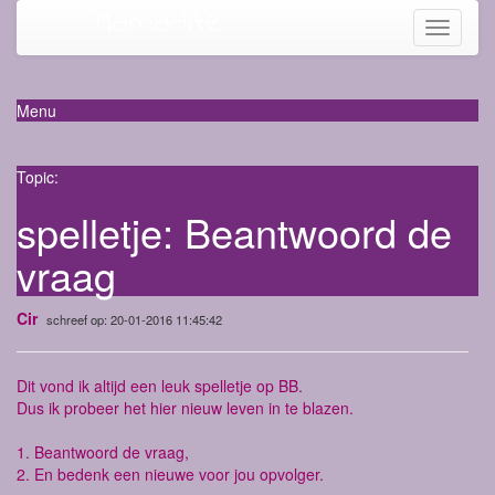
Mama-life
Toggle
navigati
Menu
Topic:
spelletje: Beantwoord de
vraag
Cir
schreef op: 20-01-2016 11:45:42
Dit vond ik altijd een leuk spelletje op BB.
Dus ik probeer het hier nieuw leven in te blazen.
1. Beantwoord de vraag,
2. En bedenk een nieuwe voor jou opvolger.