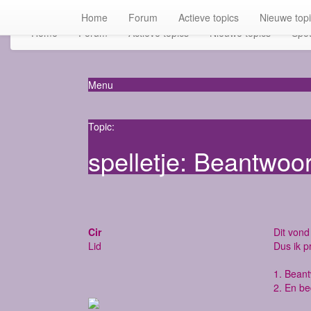
Home
Forum
Actieve topics
Nieuwe top
Home
Forum
Actieve topics
Nieuwe topics
Spot
Menu
Topic:
spelletje: Beantwoo
Cir
Dit vond 
Lid
Dus ik p
1. Bean
2. En be