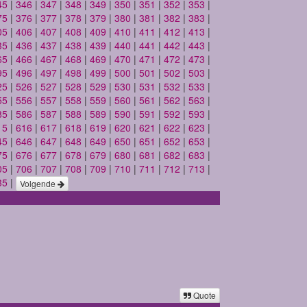
45
|
346
|
347
|
348
|
349
|
350
|
351
|
352
|
353
|
75
|
376
|
377
|
378
|
379
|
380
|
381
|
382
|
383
|
05
|
406
|
407
|
408
|
409
|
410
|
411
|
412
|
413
|
35
|
436
|
437
|
438
|
439
|
440
|
441
|
442
|
443
|
65
|
466
|
467
|
468
|
469
|
470
|
471
|
472
|
473
|
95
|
496
|
497
|
498
|
499
|
500
|
501
|
502
|
503
|
25
|
526
|
527
|
528
|
529
|
530
|
531
|
532
|
533
|
55
|
556
|
557
|
558
|
559
|
560
|
561
|
562
|
563
|
85
|
586
|
587
|
588
|
589
|
590
|
591
|
592
|
593
|
15
|
616
|
617
|
618
|
619
|
620
|
621
|
622
|
623
|
45
|
646
|
647
|
648
|
649
|
650
|
651
|
652
|
653
|
75
|
676
|
677
|
678
|
679
|
680
|
681
|
682
|
683
|
05
|
706
|
707
|
708
|
709
|
710
|
711
|
712
|
713
|
35
|
Volgende
Quote