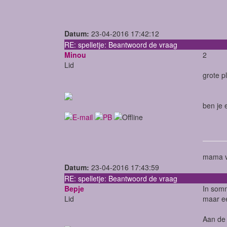
Datum:
23-04-2016 17:42:12
RE: spelletje: Beantwoord de vraag
Minou
2
Lid
grote p
ben je 
mama v
Datum:
23-04-2016 17:43:59
RE: spelletje: Beantwoord de vraag
Bepje
In somm
Lid
maar ee
Aan de 