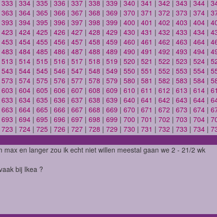
|
333
|
334
|
335
|
336
|
337
|
338
|
339
|
340
|
341
|
342
|
343
|
344
|
3
|
363
|
364
|
365
|
366
|
367
|
368
|
369
|
370
|
371
|
372
|
373
|
374
|
3
|
393
|
394
|
395
|
396
|
397
|
398
|
399
|
400
|
401
|
402
|
403
|
404
|
4
|
423
|
424
|
425
|
426
|
427
|
428
|
429
|
430
|
431
|
432
|
433
|
434
|
4
|
453
|
454
|
455
|
456
|
457
|
458
|
459
|
460
|
461
|
462
|
463
|
464
|
4
|
483
|
484
|
485
|
486
|
487
|
488
|
489
|
490
|
491
|
492
|
493
|
494
|
4
|
513
|
514
|
515
|
516
|
517
|
518
|
519
|
520
|
521
|
522
|
523
|
524
|
5
|
543
|
544
|
545
|
546
|
547
|
548
|
549
|
550
|
551
|
552
|
553
|
554
|
5
|
573
|
574
|
575
|
576
|
577
|
578
|
579
|
580
|
581
|
582
|
583
|
584
|
5
|
603
|
604
|
605
|
606
|
607
|
608
|
609
|
610
|
611
|
612
|
613
|
614
|
6
|
633
|
634
|
635
|
636
|
637
|
638
|
639
|
640
|
641
|
642
|
643
|
644
|
6
|
663
|
664
|
665
|
666
|
667
|
668
|
669
|
670
|
671
|
672
|
673
|
674
|
6
|
693
|
694
|
695
|
696
|
697
|
698
|
699
|
700
|
701
|
702
|
703
|
704
|
7
|
723
|
724
|
725
|
726
|
727
|
728
|
729
|
730
|
731
|
732
|
733
|
734
|
7
 max en langer zou ik echt niet willen meestal gaan we 2 - 21/2 wk
vaak bij Ikea ?