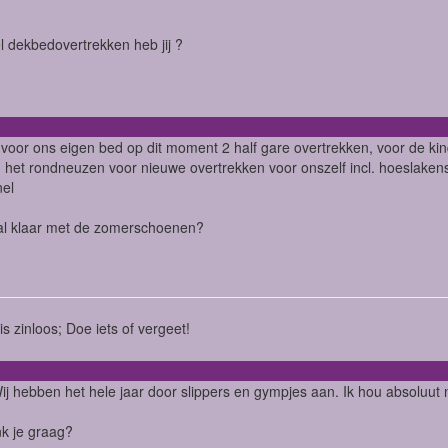
 dekbedovertrekken heb jij ?
.voor ons eigen bed op dit moment 2 half gare overtrekken, voor de ki
het rondneuzen voor nieuwe overtrekken voor onszelf incl. hoeslakens
el
al klaar met de zomerschoenen?
is zinloos; Doe iets of vergeet!
 Wij hebben het hele jaar door slippers en gympjes aan. Ik hou absoluut 
nk je graag?