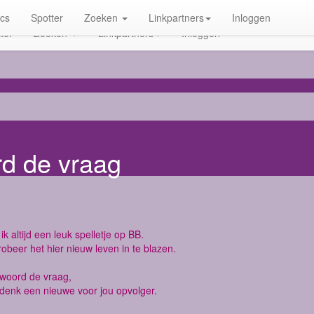
ics
Spotter
Zoeken
Linkpartners
Inloggen
ter
Zoeken
Linkpartners
Inloggen
rd de vraag
ik altijd een leuk spelletje op BB.
robeer het hier nieuw leven in te blazen.
twoord de vraag,
denk een nieuwe voor jou opvolger.