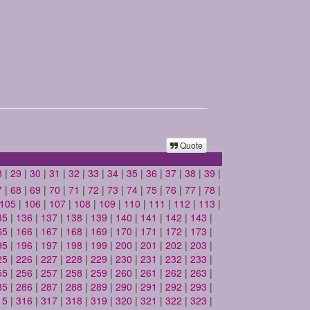
Quote
8
|
29
|
30
|
31
|
32
|
33
|
34
|
35
|
36
|
37
|
38
|
39
|
7
|
68
|
69
|
70
|
71
|
72
|
73
|
74
|
75
|
76
|
77
|
78
|
105
|
106
|
107
|
108
|
109
|
110
|
111
|
112
|
113
|
35
|
136
|
137
|
138
|
139
|
140
|
141
|
142
|
143
|
65
|
166
|
167
|
168
|
169
|
170
|
171
|
172
|
173
|
95
|
196
|
197
|
198
|
199
|
200
|
201
|
202
|
203
|
25
|
226
|
227
|
228
|
229
|
230
|
231
|
232
|
233
|
55
|
256
|
257
|
258
|
259
|
260
|
261
|
262
|
263
|
85
|
286
|
287
|
288
|
289
|
290
|
291
|
292
|
293
|
15
|
316
|
317
|
318
|
319
|
320
|
321
|
322
|
323
|