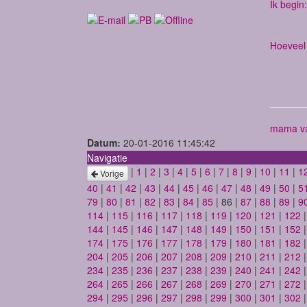
Ik begin:
Hoeveel 
mama va
Datum:
20-01-2016 11:45:42
Navigatie
|
1
|
2
|
3
|
4
|
5
|
6
|
7
|
8
|
9
|
10
|
11
|
1
Vorige
40
|
41
|
42
|
43
|
44
|
45
|
46
|
47
|
48
|
49
|
50
|
5
79
|
80
|
81
|
82
|
83
|
84
|
85
| 86 |
87
|
88
|
89
|
9
114
|
115
|
116
|
117
|
118
|
119
|
120
|
121
|
122
144
|
145
|
146
|
147
|
148
|
149
|
150
|
151
|
152
174
|
175
|
176
|
177
|
178
|
179
|
180
|
181
|
182
204
|
205
|
206
|
207
|
208
|
209
|
210
|
211
|
212
234
|
235
|
236
|
237
|
238
|
239
|
240
|
241
|
242
264
|
265
|
266
|
267
|
268
|
269
|
270
|
271
|
272
294
|
295
|
296
|
297
|
298
|
299
|
300
|
301
|
302