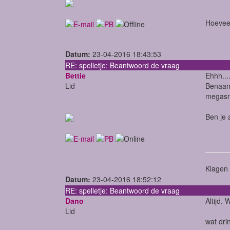
Hoeveel
Datum:
23-04-2016 18:43:53
RE: spelletje: Beantwoord de vraag
Bettie
Ehhh...
Lid
Benaan 
megasn
Ben je 
Klagen 
Datum:
23-04-2016 18:52:12
RE: spelletje: Beantwoord de vraag
Dano
Altijd.
Lid
wat dri