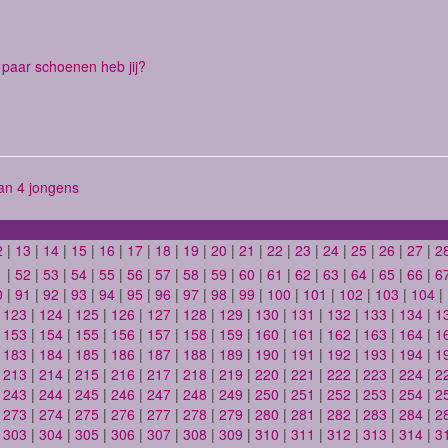
paar schoenen heb jij?
n 4 jongens
2
|
13
|
14
|
15
|
16
|
17
|
18
|
19
|
20
|
21
|
22
|
23
|
24
|
25
|
26
|
27
|
2
1
|
52
|
53
|
54
|
55
|
56
|
57
|
58
|
59
|
60
|
61
|
62
|
63
|
64
|
65
|
66
|
6
0
|
91
|
92
|
93
|
94
|
95
|
96
|
97
|
98
|
99
|
100
|
101
|
102
|
103
|
104
|
|
123
|
124
|
125
|
126
|
127
|
128
|
129
|
130
|
131
|
132
|
133
|
134
|
1
|
153
|
154
|
155
|
156
|
157
|
158
|
159
|
160
|
161
|
162
|
163
|
164
|
1
|
183
|
184
|
185
|
186
|
187
|
188
|
189
|
190
|
191
|
192
|
193
|
194
|
1
|
213
|
214
|
215
|
216
|
217
|
218
|
219
|
220
|
221
|
222
|
223
|
224
|
2
|
243
|
244
|
245
|
246
|
247
|
248
|
249
|
250
|
251
|
252
|
253
|
254
|
2
|
273
|
274
|
275
|
276
|
277
|
278
|
279
|
280
|
281
|
282
|
283
|
284
|
2
|
303
|
304
|
305
|
306
|
307
|
308
|
309
|
310
|
311
|
312
|
313
|
314
|
3