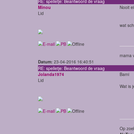
RE: spelletje: Beantwoord de vraag
Minou
Nooit ei
Lid
wat sch
mama v
Datum:
23-04-2016 16:40:51
RE: spelletje: Beantwoord de vraag
Jolanda1974
Bami
Lid
Wat is 
Op zoek