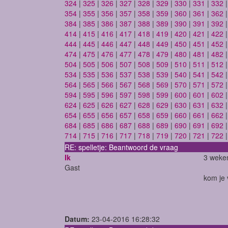
324
|
325
|
326
|
327
|
328
|
329
|
330
|
331
|
332
354
|
355
|
356
|
357
|
358
|
359
|
360
|
361
|
362
384
|
385
|
386
|
387
|
388
|
389
|
390
|
391
|
392
414
|
415
|
416
|
417
|
418
|
419
|
420
|
421
|
422
444
|
445
|
446
|
447
|
448
|
449
|
450
|
451
|
452
474
|
475
|
476
|
477
|
478
|
479
|
480
|
481
|
482
504
|
505
|
506
|
507
|
508
|
509
|
510
|
511
|
512
534
|
535
|
536
|
537
|
538
|
539
|
540
|
541
|
542
564
|
565
|
566
|
567
|
568
|
569
|
570
|
571
|
572
594
|
595
|
596
|
597
|
598
|
599
|
600
|
601
|
602
624
|
625
|
626
|
627
|
628
|
629
|
630
|
631
|
632
654
|
655
|
656
|
657
|
658
|
659
|
660
|
661
|
662
684
|
685
|
686
|
687
|
688
|
689
|
690
|
691
|
692
714
|
715
|
716
|
717
|
718
|
719
|
720
|
721
|
722
RE: spelletje: Beantwoord de vraag
Ik
3 weken
Gast
kom je 
Datum:
23-04-2016 16:28:32