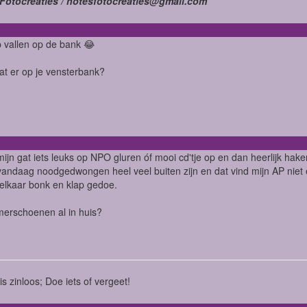
Fotocreaties / notesfotocreaties@gmail.com
p vallen op de bank 😂
at er op je vensterbank?
mijn gat iets leuks op NPO gluren óf mooi cd'tje op en dan heerlijk hake
andaag noodgedwongen heel veel buiten zijn en dat vind mijn AP niet ec
 elkaar bonk en klap gedoe.
merschoenen al in huis?
is zinloos; Doe iets of vergeet!