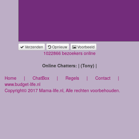
Verzenden
Opnieuw
Voorbeeld
1022866 bezoekers online
Online Chatters: | (Tony) |
Home
|
ChatBox
|
Regels
|
Contact
|
www.budget-life.nl
Copyright© 2017 Mama-life.nl, Alle rechten voorbehouden.