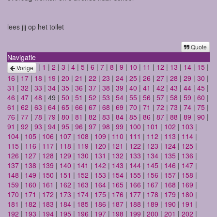
lees jij op het toilet
Quote
Navigatie
|
1
|
2
|
3
|
4
|
5
|
6
|
7
|
8
|
9
|
10
|
11
|
12
|
13
|
14
|
15
|
Vorige
16
|
17
|
18
|
19
|
20
|
21
|
22
|
23
|
24
|
25
|
26
|
27
|
28
|
29
|
30
|
31
|
32
|
33
|
34
|
35
|
36
|
37
|
38
|
39
|
40
|
41
|
42
|
43
|
44
|
45
|
46
|
47
|
48
| 49 |
50
|
51
|
52
|
53
|
54
|
55
|
56
|
57
|
58
|
59
|
60
|
61
|
62
|
63
|
64
|
65
|
66
|
67
|
68
|
69
|
70
|
71
|
72
|
73
|
74
|
75
|
76
|
77
|
78
|
79
|
80
|
81
|
82
|
83
|
84
|
85
|
86
|
87
|
88
|
89
|
90
|
91
|
92
|
93
|
94
|
95
|
96
|
97
|
98
|
99
|
100
|
101
|
102
|
103
|
104
|
105
|
106
|
107
|
108
|
109
|
110
|
111
|
112
|
113
|
114
|
115
|
116
|
117
|
118
|
119
|
120
|
121
|
122
|
123
|
124
|
125
|
126
|
127
|
128
|
129
|
130
|
131
|
132
|
133
|
134
|
135
|
136
|
137
|
138
|
139
|
140
|
141
|
142
|
143
|
144
|
145
|
146
|
147
|
148
|
149
|
150
|
151
|
152
|
153
|
154
|
155
|
156
|
157
|
158
|
159
|
160
|
161
|
162
|
163
|
164
|
165
|
166
|
167
|
168
|
169
|
170
|
171
|
172
|
173
|
174
|
175
|
176
|
177
|
178
|
179
|
180
|
181
|
182
|
183
|
184
|
185
|
186
|
187
|
188
|
189
|
190
|
191
|
192
|
193
|
194
|
195
|
196
|
197
|
198
|
199
|
200
|
201
|
202
|