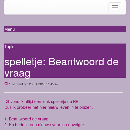
Mama-life
Toggle
navigati
Menu
Topic:
spelletje: Beantwoord de
vraag
Cir
schreef op: 20-01-2016 11:45:42
Dit vond ik altijd een leuk spelletje op BB.
Dus ik probeer het hier nieuw leven in te blazen.
1. Beantwoord de vraag,
2. En bedenk een nieuwe voor jou opvolger.