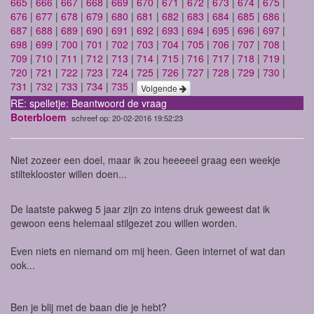
665
|
666
|
667
|
668
|
669
|
670
|
671
|
672
|
673
|
674
|
675
|
676
|
677
|
678
|
679
|
680
|
681
|
682
|
683
|
684
|
685
|
686
|
687
|
688
|
689
|
690
|
691
|
692
|
693
|
694
|
695
|
696
|
697
|
698
|
699
|
700
|
701
|
702
|
703
|
704
|
705
|
706
|
707
|
708
|
709
|
710
|
711
|
712
|
713
|
714
|
715
|
716
|
717
|
718
|
719
|
720
|
721
|
722
|
723
|
724
|
725
|
726
|
727
|
728
|
729
|
730
|
731
|
732
|
733
|
734
|
735
|
Volgende
RE: spelletje: Beantwoord de vraag
Boterbloem
schreef op: 20-02-2016 19:52:23
Niet zozeer een doel, maar ik zou heeeeel graag een weekje
stilteklooster willen doen...
De laatste pakweg 5 jaar zijn zo intens druk geweest dat ik
gewoon eens helemaal stilgezet zou willen worden.
Even niets en niemand om mij heen. Geen internet of wat dan
ook...
Ben je blij met de baan die je hebt?