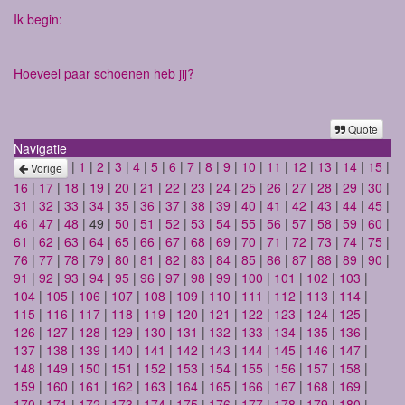
Ik begin:
Hoeveel paar schoenen heb jij?
Quote
Navigatie
|
1
|
2
|
3
|
4
|
5
|
6
|
7
|
8
|
9
|
10
|
11
|
12
|
13
|
14
|
15
|
Vorige
16
|
17
|
18
|
19
|
20
|
21
|
22
|
23
|
24
|
25
|
26
|
27
|
28
|
29
|
30
|
31
|
32
|
33
|
34
|
35
|
36
|
37
|
38
|
39
|
40
|
41
|
42
|
43
|
44
|
45
|
46
|
47
|
48
| 49 |
50
|
51
|
52
|
53
|
54
|
55
|
56
|
57
|
58
|
59
|
60
|
61
|
62
|
63
|
64
|
65
|
66
|
67
|
68
|
69
|
70
|
71
|
72
|
73
|
74
|
75
|
76
|
77
|
78
|
79
|
80
|
81
|
82
|
83
|
84
|
85
|
86
|
87
|
88
|
89
|
90
|
91
|
92
|
93
|
94
|
95
|
96
|
97
|
98
|
99
|
100
|
101
|
102
|
103
|
104
|
105
|
106
|
107
|
108
|
109
|
110
|
111
|
112
|
113
|
114
|
115
|
116
|
117
|
118
|
119
|
120
|
121
|
122
|
123
|
124
|
125
|
126
|
127
|
128
|
129
|
130
|
131
|
132
|
133
|
134
|
135
|
136
|
137
|
138
|
139
|
140
|
141
|
142
|
143
|
144
|
145
|
146
|
147
|
148
|
149
|
150
|
151
|
152
|
153
|
154
|
155
|
156
|
157
|
158
|
159
|
160
|
161
|
162
|
163
|
164
|
165
|
166
|
167
|
168
|
169
|
170
|
171
|
172
|
173
|
174
|
175
|
176
|
177
|
178
|
179
|
180
|