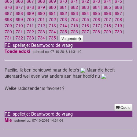
665
|
666
|
667
|
668
|
669
|
670
|
671
|
672
|
673
|
674
|
675
|
676
|
677
|
678
|
679
|
680
|
681
|
682
|
683
|
684
|
685
|
686
|
687
|
688
|
689
|
690
|
691
|
692
|
693
|
694
|
695
|
696
|
697
|
698
|
699
|
700
|
701
|
702
|
703
|
704
|
705
|
706
|
707
|
708
|
709
|
710
|
711
|
712
|
713
|
714
|
715
|
716
|
717
|
718
|
719
|
720
|
721
|
722
|
723
|
724
|
725
|
726
|
727
|
728
|
729
|
730
|
731
|
732
|
733
|
734
|
735
|
Volgende
RE: spelletje: Beantwoord de vraag
Toedeledoki
schreef op: 07-10-2016 14:31:10
Pacific. Ik ben benieuwd naar de foto's
Maar die heeft
uiteraard wel even wat anders aan haar hoofd nu
Welke radiozender is favoriet ?
Quote
RE: spelletje: Beantwoord de vraag
Mie
schreef op: 07-10-2016 14:34:04