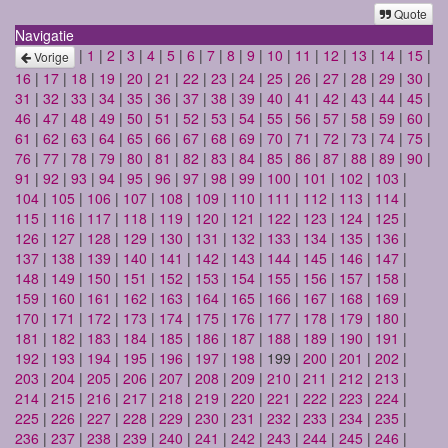
Quote
Navigatie
|
1
|
2
|
3
|
4
|
5
|
6
|
7
|
8
|
9
|
10
|
11
|
12
|
13
|
14
|
15
|
Vorige
16
|
17
|
18
|
19
|
20
|
21
|
22
|
23
|
24
|
25
|
26
|
27
|
28
|
29
|
30
|
31
|
32
|
33
|
34
|
35
|
36
|
37
|
38
|
39
|
40
|
41
|
42
|
43
|
44
|
45
|
46
|
47
|
48
|
49
|
50
|
51
|
52
|
53
|
54
|
55
|
56
|
57
|
58
|
59
|
60
|
61
|
62
|
63
|
64
|
65
|
66
|
67
|
68
|
69
|
70
|
71
|
72
|
73
|
74
|
75
|
76
|
77
|
78
|
79
|
80
|
81
|
82
|
83
|
84
|
85
|
86
|
87
|
88
|
89
|
90
|
91
|
92
|
93
|
94
|
95
|
96
|
97
|
98
|
99
|
100
|
101
|
102
|
103
|
104
|
105
|
106
|
107
|
108
|
109
|
110
|
111
|
112
|
113
|
114
|
115
|
116
|
117
|
118
|
119
|
120
|
121
|
122
|
123
|
124
|
125
|
126
|
127
|
128
|
129
|
130
|
131
|
132
|
133
|
134
|
135
|
136
|
137
|
138
|
139
|
140
|
141
|
142
|
143
|
144
|
145
|
146
|
147
|
148
|
149
|
150
|
151
|
152
|
153
|
154
|
155
|
156
|
157
|
158
|
159
|
160
|
161
|
162
|
163
|
164
|
165
|
166
|
167
|
168
|
169
|
170
|
171
|
172
|
173
|
174
|
175
|
176
|
177
|
178
|
179
|
180
|
181
|
182
|
183
|
184
|
185
|
186
|
187
|
188
|
189
|
190
|
191
|
192
|
193
|
194
|
195
|
196
|
197
|
198
| 199 |
200
|
201
|
202
|
203
|
204
|
205
|
206
|
207
|
208
|
209
|
210
|
211
|
212
|
213
|
214
|
215
|
216
|
217
|
218
|
219
|
220
|
221
|
222
|
223
|
224
|
225
|
226
|
227
|
228
|
229
|
230
|
231
|
232
|
233
|
234
|
235
|
236
|
237
|
238
|
239
|
240
|
241
|
242
|
243
|
244
|
245
|
246
|