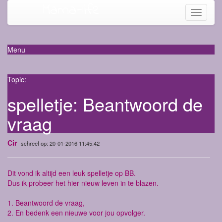
Mama-life
Toggle
navigati
Menu
Topic:
spelletje: Beantwoord de
vraag
Cir
schreef op: 20-01-2016 11:45:42
Dit vond ik altijd een leuk spelletje op BB.
Dus ik probeer het hier nieuw leven in te blazen.
1. Beantwoord de vraag,
2. En bedenk een nieuwe voor jou opvolger.