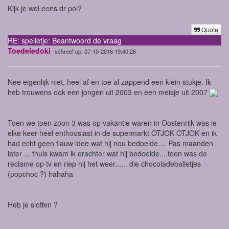
Kijk je wel eens dr pol?
Quote
RE: spelletje: Beantwoord de vraag
Toedeledoki
schreef op: 07-10-2016 19:40:26
Nee eigenlijk niet, heel af en toe al zappend een klein stukje. Ik
heb trouwens ook een jongen uit 2003 en een meisje uit 2007
Toen we toen zoon 3 was op vakantie waren in Oostenrijk was ie
elke keer heel enthousiast in de supermarkt OTJOK OTJOK en ik
had echt geen flauw idee wat hij nou bedoelde.... Pas maanden
later ... thuis kwam ik erachter wat hij bedoelde....toen was de
reclame op tv en riep hij het weer...... die chocoladeballetjes
(popchoc ?) hahaha
Heb je sloffen ?