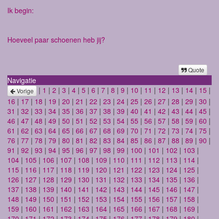
Ik begin:
Hoeveel paar schoenen heb jij?
Quote
Navigatie
|
1
|
2
|
3
|
4
|
5
|
6
|
7
|
8
|
9
|
10
|
11
|
12
|
13
|
14
|
15
|
Vorige
16
|
17
|
18
|
19
|
20
|
21
|
22
|
23
|
24
|
25
|
26
|
27
|
28
|
29
|
30
|
31
|
32
|
33
|
34
|
35
|
36
|
37
|
38
|
39
|
40
|
41
|
42
|
43
|
44
|
45
|
46
|
47
|
48
|
49
|
50
|
51
|
52
|
53
|
54
|
55
|
56
|
57
|
58
|
59
|
60
|
61
|
62
|
63
|
64
|
65
|
66
|
67
|
68
|
69
|
70
|
71
|
72
|
73
|
74
|
75
|
76
|
77
|
78
|
79
|
80
|
81
|
82
|
83
|
84
|
85
|
86
|
87
|
88
|
89
|
90
|
91
|
92
|
93
|
94
|
95
|
96
|
97
|
98
|
99
|
100
|
101
|
102
|
103
|
104
|
105
|
106
|
107
|
108
|
109
|
110
|
111
|
112
|
113
|
114
|
115
|
116
|
117
|
118
|
119
|
120
|
121
|
122
|
123
|
124
|
125
|
126
|
127
|
128
|
129
|
130
|
131
|
132
|
133
|
134
|
135
|
136
|
137
|
138
|
139
|
140
|
141
|
142
|
143
|
144
|
145
|
146
|
147
|
148
|
149
|
150
|
151
|
152
|
153
|
154
|
155
|
156
|
157
|
158
|
159
|
160
|
161
|
162
|
163
|
164
|
165
|
166
|
167
|
168
|
169
|
170
|
171
|
172
|
173
|
174
|
175
|
176
|
177
|
178
|
179
|
180
|