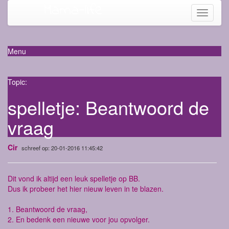
Mama-life
Toggle
navigati
Menu
Topic:
spelletje: Beantwoord de
vraag
Cir
schreef op: 20-01-2016 11:45:42
Dit vond ik altijd een leuk spelletje op BB.
Dus ik probeer het hier nieuw leven in te blazen.
1. Beantwoord de vraag,
2. En bedenk een nieuwe voor jou opvolger.