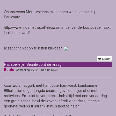
Oh trouwens Mie... volgens mij hebben we dit gemist bij
Boulevard
http://www.lindanieuws.nl/nieuws/manuel-venderbos-poedelnaakt-
in-rtl-boulevard/
Ik zat echt niet op te letten blijkbaar
Quote
RE: spelletje: Beantwoord de vraag
Bettie
schreef op: 27-01-2017 12:43:50
kaas,worst, augurk met ham/boterhamworst, komkommer.
Bitterballen of gemengde snacks, gevulde eitjes of ei met
rookvlees. En...niet te vergeten....heb altijd met een verjaardag
een grote schaal bowl die zoveel aftrek vindt dat ik meestal
geen/nauwelijks frisdrank in huis hoef te halen.