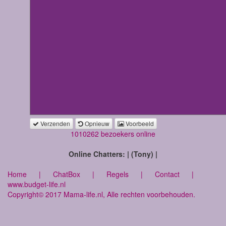
Verzenden
Opnieuw
Voorbeeld
1010262 bezoekers online
Online Chatters: | (Tony) |
Home
|
ChatBox
|
Regels
|
Contact
|
www.budget-life.nl
Copyright© 2017 Mama-life.nl, Alle rechten voorbehouden.