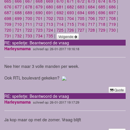
665
|
666
|
667
|
668
|
669
|
670
|
671
|
672
|
673
|
674
|
675
|
676
|
677
|
678
|
679
|
680
|
681
|
682
|
683
|
684
|
685
|
686
|
687
|
688
|
689
|
690
|
691
|
692
|
693
|
694
|
695
|
696
|
697
|
698
|
699
|
700
|
701
|
702
|
703
|
704
|
705
|
706
|
707
|
708
|
709
|
710
|
711
|
712
|
713
|
714
|
715
|
716
|
717
|
718
|
719
|
720
|
721
|
722
|
723
|
724
|
725
|
726
|
727
|
728
|
729
|
730
|
731
|
732
|
733
|
734
|
735
|
Volgende
RE: spelletje: Beantwoord de vraag
Harleysmama
schreef op: 26-01-2017 19:16:18
Nee hier maar 3 volle manden per week.
Ook RTL boulevard gekeken?
Quote
RE: spelletje: Beantwoord de vraag
Harleysmama
schreef op: 26-01-2017 19:17:29
Ja kop maar op met de zomer. Vraag blijft