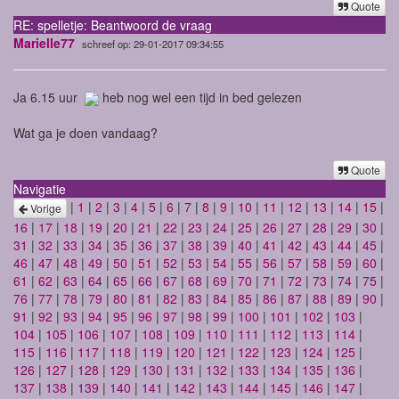
Quote
RE: spelletje: Beantwoord de vraag
Marielle77
schreef op: 29-01-2017 09:34:55
Ja 6.15 uur
heb nog wel een tijd in bed gelezen
Wat ga je doen vandaag?
Quote
Navigatie
|
1
|
2
|
3
|
4
|
5
|
6
|
7
|
8
|
9
|
10
|
11
|
12
|
13
|
14
|
15
|
Vorige
16
|
17
|
18
|
19
|
20
|
21
|
22
|
23
|
24
|
25
|
26
|
27
|
28
|
29
|
30
|
31
|
32
|
33
|
34
|
35
|
36
|
37
|
38
|
39
|
40
|
41
|
42
|
43
|
44
|
45
|
46
|
47
|
48
|
49
|
50
|
51
|
52
|
53
|
54
|
55
|
56
|
57
|
58
|
59
|
60
|
61
|
62
|
63
|
64
|
65
|
66
|
67
|
68
|
69
|
70
|
71
|
72
|
73
|
74
|
75
|
76
|
77
|
78
|
79
|
80
|
81
|
82
|
83
|
84
|
85
|
86
|
87
|
88
|
89
|
90
|
91
|
92
|
93
|
94
|
95
|
96
|
97
|
98
|
99
|
100
|
101
|
102
|
103
|
104
|
105
|
106
|
107
|
108
|
109
|
110
|
111
|
112
|
113
|
114
|
115
|
116
|
117
|
118
|
119
|
120
|
121
|
122
|
123
|
124
|
125
|
126
|
127
|
128
|
129
|
130
|
131
|
132
|
133
|
134
|
135
|
136
|
137
|
138
|
139
|
140
|
141
|
142
|
143
|
144
|
145
|
146
|
147
|