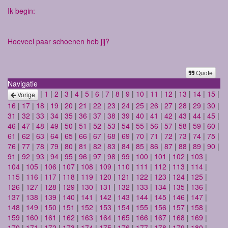
Ik begin:
Hoeveel paar schoenen heb jij?
Quote
Navigatie
|
1
|
2
|
3
|
4
|
5
|
6
|
7
|
8
|
9
|
10
|
11
|
12
|
13
|
14
|
15
|
Vorige
16
|
17
|
18
|
19
|
20
|
21
|
22
|
23
|
24
|
25
|
26
|
27
|
28
|
29
|
30
|
31
|
32
|
33
|
34
|
35
|
36
|
37
|
38
|
39
|
40
|
41
|
42
|
43
|
44
|
45
|
46
|
47
|
48
|
49
|
50
|
51
|
52
|
53
|
54
|
55
|
56
|
57
|
58
|
59
|
60
|
61
|
62
|
63
|
64
|
65
|
66
|
67
|
68
|
69
|
70
|
71
|
72
|
73
|
74
|
75
|
76
|
77
|
78
|
79
|
80
|
81
|
82
|
83
|
84
|
85
|
86
|
87
|
88
|
89
|
90
|
91
|
92
|
93
|
94
|
95
|
96
|
97
|
98
|
99
|
100
|
101
|
102
|
103
|
104
|
105
|
106
|
107
|
108
|
109
|
110
|
111
|
112
|
113
|
114
|
115
|
116
|
117
|
118
|
119
|
120
|
121
|
122
|
123
|
124
|
125
|
126
|
127
|
128
|
129
|
130
|
131
|
132
|
133
|
134
|
135
|
136
|
137
|
138
|
139
|
140
|
141
|
142
|
143
|
144
|
145
|
146
|
147
|
148
|
149
|
150
|
151
|
152
|
153
|
154
|
155
|
156
|
157
|
158
|
159
|
160
|
161
|
162
|
163
|
164
|
165
|
166
|
167
|
168
|
169
|
170
|
171
|
172
|
173
|
174
|
175
|
176
|
177
|
178
|
179
|
180
|