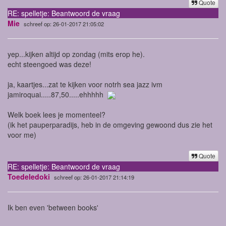
Quote
RE: spelletje: Beantwoord de vraag
Mie
schreef op: 26-01-2017 21:05:02
yep...kijken altijd op zondag (mits erop he).
echt steengoed was deze!
ja, kaartjes...zat te kijken voor notrh sea jazz ivm
jamiroquai.....87,50.....ehhhhh
Welk boek lees je momenteel?
(ik het pauperparadijs, heb in de omgeving gewoond dus zie het
voor me)
Quote
RE: spelletje: Beantwoord de vraag
Toedeledoki
schreef op: 26-01-2017 21:14:19
Ik ben even 'between books'