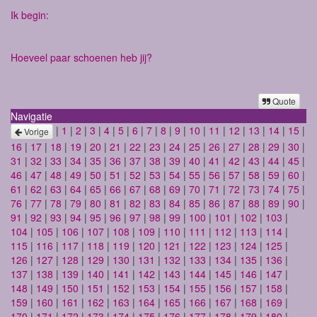
Ik begin:
Hoeveel paar schoenen heb jij?
Quote
Navigatie
|
1
|
2
|
3
|
4
|
5
|
6
|
7
|
8
|
9
|
10
|
11
|
12
|
13
|
14
|
15
|
Vorige
16
|
17
|
18
|
19
|
20
|
21
|
22
|
23
|
24
|
25
|
26
|
27
|
28
|
29
|
30
|
31
|
32
|
33
|
34
|
35
|
36
|
37
|
38
|
39
|
40
|
41
|
42
|
43
|
44
|
45
|
46
|
47
|
48
|
49
|
50
|
51
|
52
|
53
|
54
|
55
|
56
|
57
|
58
|
59
|
60
|
61
|
62
|
63
|
64
|
65
|
66
|
67
|
68
|
69
|
70
|
71
|
72
|
73
|
74
|
75
|
76
|
77
|
78
|
79
|
80
|
81
|
82
|
83
|
84
|
85
|
86
|
87
|
88
|
89
|
90
|
91
|
92
|
93
|
94
|
95
|
96
|
97
|
98
|
99
|
100
|
101
|
102
|
103
|
104
|
105
|
106
|
107
|
108
|
109
|
110
|
111
|
112
|
113
|
114
|
115
|
116
|
117
|
118
|
119
|
120
|
121
|
122
|
123
|
124
|
125
|
126
|
127
|
128
|
129
|
130
|
131
|
132
|
133
|
134
|
135
|
136
|
137
|
138
|
139
|
140
|
141
|
142
|
143
|
144
|
145
|
146
|
147
|
148
|
149
|
150
|
151
|
152
|
153
|
154
|
155
|
156
|
157
|
158
|
159
|
160
|
161
|
162
|
163
|
164
|
165
|
166
|
167
|
168
|
169
|
170
|
171
|
172
|
173
|
174
|
175
|
176
|
177
|
178
|
179
|
180
|