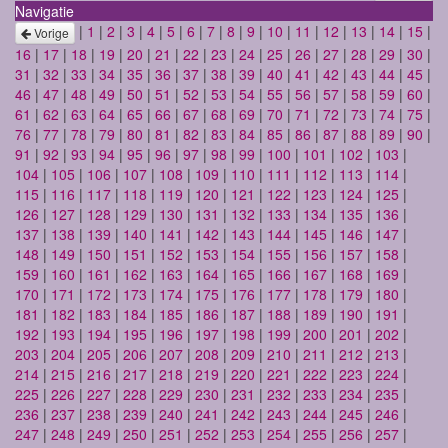
Navigatie
|
1
|
2
|
3
|
4
|
5
|
6
|
7
|
8
|
9
|
10
|
11
|
12
|
13
|
14
|
15
|
Vorige
16
|
17
|
18
|
19
|
20
|
21
|
22
|
23
|
24
|
25
|
26
|
27
|
28
|
29
|
30
|
31
|
32
|
33
|
34
|
35
|
36
|
37
|
38
|
39
|
40
|
41
|
42
|
43
|
44
|
45
|
46
|
47
|
48
|
49
|
50
|
51
|
52
|
53
|
54
|
55
|
56
|
57
|
58
|
59
|
60
|
61
|
62
|
63
|
64
|
65
|
66
|
67
|
68
|
69
|
70
|
71
|
72
|
73
|
74
|
75
|
76
|
77
|
78
|
79
|
80
|
81
|
82
|
83
|
84
|
85
|
86
|
87
|
88
|
89
|
90
|
91
|
92
|
93
|
94
|
95
|
96
|
97
|
98
|
99
|
100
|
101
|
102
|
103
|
104
|
105
|
106
|
107
|
108
|
109
|
110
|
111
|
112
|
113
|
114
|
115
|
116
|
117
|
118
|
119
|
120
|
121
|
122
|
123
|
124
|
125
|
126
|
127
|
128
|
129
|
130
|
131
|
132
|
133
|
134
|
135
|
136
|
137
|
138
|
139
|
140
|
141
|
142
|
143
|
144
|
145
|
146
|
147
|
148
|
149
|
150
|
151
|
152
|
153
|
154
|
155
|
156
|
157
|
158
|
159
|
160
|
161
|
162
|
163
|
164
|
165
|
166
|
167
|
168
|
169
|
170
|
171
|
172
|
173
|
174
|
175
|
176
|
177
|
178
|
179
|
180
|
181
|
182
|
183
|
184
|
185
|
186
|
187
|
188
|
189
|
190
|
191
|
192
|
193
|
194
|
195
|
196
|
197
|
198
|
199
|
200
|
201
|
202
|
203
|
204
|
205
|
206
|
207
|
208
|
209
|
210
|
211
|
212
|
213
|
214
|
215
|
216
|
217
|
218
|
219
|
220
|
221
|
222
|
223
|
224
|
225
|
226
|
227
|
228
|
229
|
230
|
231
|
232
|
233
|
234
|
235
|
236
|
237
|
238
|
239
|
240
|
241
|
242
|
243
|
244
|
245
|
246
|
247
|
248
|
249
|
250
|
251
|
252
|
253
|
254
|
255
|
256
|
257
|