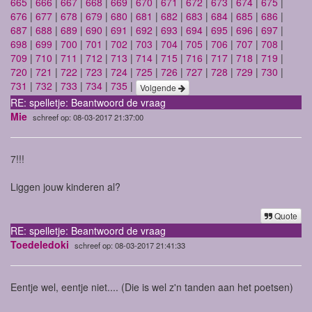
665
|
666
|
667
|
668
|
669
|
670
|
671
|
672
|
673
|
674
|
675
|
676
|
677
|
678
|
679
|
680
|
681
|
682
|
683
|
684
|
685
|
686
|
687
|
688
|
689
|
690
|
691
|
692
|
693
|
694
|
695
|
696
|
697
|
698
|
699
|
700
|
701
|
702
|
703
|
704
|
705
|
706
|
707
|
708
|
709
|
710
|
711
|
712
|
713
|
714
|
715
|
716
|
717
|
718
|
719
|
720
|
721
|
722
|
723
|
724
|
725
|
726
|
727
|
728
|
729
|
730
|
731
|
732
|
733
|
734
|
735
|
Volgende
RE: spelletje: Beantwoord de vraag
Mie
schreef op: 08-03-2017 21:37:00
7!!!
Liggen jouw kinderen al?
Quote
RE: spelletje: Beantwoord de vraag
Toedeledoki
schreef op: 08-03-2017 21:41:33
Eentje wel, eentje niet.... (Die is wel z'n tanden aan het poetsen)