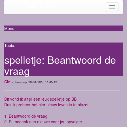
Mama-life
Toggle
navigati
Menu
Topic:
spelletje: Beantwoord de
vraag
Cir
schreef op: 20-01-2016 11:45:42
Dit vond ik altijd een leuk spelletje op BB.
Dus ik probeer het hier nieuw leven in te blazen.
1. Beantwoord de vraag,
2. En bedenk een nieuwe voor jou opvolger.