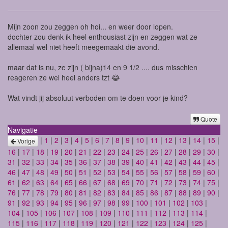
Mijn zoon zou zeggen oh hoi... en weer door lopen.
dochter zou denk ik heel enthousiast zijn en zeggen wat ze
allemaal wel niet heeft meegemaakt die avond.
maar dat is nu, ze zijn ( bijna)14 en 9 1/2 .... dus misschien
reageren ze wel heel anders tzt 😂
Wat vindt jij absoluut verboden om te doen voor je kind?
Quote
Navigatie
|
1
|
2
|
3
|
4
|
5
|
6
|
7
|
8
|
9
|
10
|
11
|
12
|
13
|
14
|
15
|
Vorige
16
|
17
|
18
|
19
|
20
|
21
|
22
|
23
|
24
|
25
|
26
|
27
|
28
|
29
|
30
|
31
|
32
|
33
|
34
|
35
|
36
|
37
|
38
|
39
|
40
|
41
|
42
|
43
|
44
|
45
|
46
|
47
|
48
|
49
|
50
|
51
|
52
|
53
|
54
|
55
|
56
|
57
|
58
|
59
|
60
|
61
|
62
|
63
|
64
|
65
|
66
|
67
|
68
|
69
|
70
|
71
|
72
|
73
|
74
|
75
|
76
|
77
|
78
|
79
|
80
|
81
|
82
|
83
|
84
|
85
|
86
|
87
|
88
|
89
|
90
|
91
|
92
|
93
|
94
|
95
|
96
|
97
|
98
|
99
|
100
|
101
|
102
|
103
|
104
|
105
|
106
|
107
|
108
|
109
|
110
|
111
|
112
|
113
|
114
|
115
|
116
|
117
|
118
|
119
|
120
|
121
|
122
|
123
|
124
|
125
|