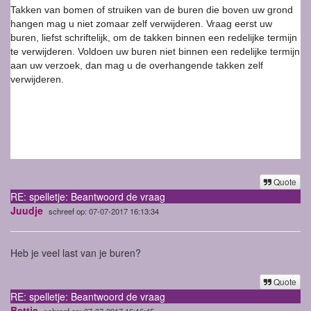
Takken van bomen of struiken van de buren die boven uw grond
hangen mag u niet zomaar zelf verwijderen. Vraag eerst uw
buren, liefst schriftelijk, om de takken binnen een redelijke termijn
te verwijderen. Voldoen uw buren niet binnen een redelijke termijn
aan uw verzoek, dan mag u de overhangende takken zelf
verwijderen.
Quote
RE: spelletje: Beantwoord de vraag
Juudje
schreef op: 07-07-2017 16:13:34
Heb je veel last van je buren?
Quote
RE: spelletje: Beantwoord de vraag
Bettie
schreef op: 07-07-2017 16:16:45