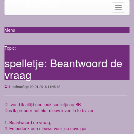
Mama-life
Toggle
navigati
Menu
Topic:
spelletje: Beantwoord de
vraag
Cir
schreef op: 20-01-2016 11:45:42
Dit vond ik altijd een leuk spelletje op BB.
Dus ik probeer het hier nieuw leven in te blazen.
1. Beantwoord de vraag,
2. En bedenk een nieuwe voor jou opvolger.