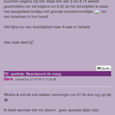
Euuhhhh volgens mij niet. Maar ben wel 's om 8.15 wakker
geschrokken om vervolgens om 8.25 op het schoolplein te staan
met aangeklede kindjes met gevulde broodtrommeltjes
(en
een boterham in hun hand)
Viel bijna om van duizeligheid maar ik was er hahaha
Hoe vaak dweil jij?
Quote
RE: spelletje: Beantwoord de vraag
Dano
schreef op: 07-07-2017 11:31:28
Whaha ik schrok ook wakker vanmorgen om 07.00 dus nog op tijd
😂
Ik dweil wanneer het mij uitkomt , geen speciale tijden ofzo