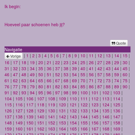
Ik begin:
Hoeveel paar schoenen heb jij?
Quote
Navigatie
|
1
|
2
|
3
|
4
|
5
|
6
|
7
|
8
|
9
|
10
|
11
|
12
|
13
|
14
|
15
|
Vorige
16
|
17
|
18
|
19
|
20
|
21
|
22
|
23
|
24
|
25
|
26
|
27
|
28
|
29
|
30
|
31
|
32
|
33
|
34
|
35
|
36
|
37
|
38
|
39
|
40
|
41
|
42
|
43
|
44
|
45
|
46
|
47
|
48
|
49
|
50
|
51
|
52
|
53
|
54
|
55
|
56
|
57
|
58
|
59
|
60
|
61
|
62
|
63
|
64
|
65
|
66
|
67
|
68
|
69
|
70
|
71
|
72
|
73
|
74
|
75
|
76
|
77
|
78
|
79
|
80
|
81
|
82
|
83
|
84
|
85
|
86
|
87
|
88
|
89
|
90
|
91
|
92
|
93
|
94
|
95
|
96
|
97
|
98
|
99
|
100
|
101
|
102
|
103
|
104
|
105
|
106
|
107
|
108
|
109
|
110
|
111
|
112
|
113
|
114
|
115
|
116
|
117
|
118
|
119
|
120
|
121
|
122
|
123
|
124
|
125
|
126
|
127
|
128
|
129
|
130
|
131
|
132
|
133
|
134
|
135
|
136
|
137
|
138
|
139
|
140
|
141
|
142
|
143
|
144
|
145
|
146
|
147
|
148
|
149
|
150
|
151
|
152
|
153
|
154
|
155
|
156
|
157
|
158
|
159
|
160
|
161
|
162
|
163
|
164
|
165
|
166
|
167
|
168
|
169
|
170
|
171
|
172
|
173
|
174
|
175
|
176
|
177
|
178
|
179
|
180
|