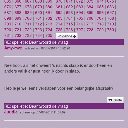
665
|
666
|
667
|
668
|
669
|
670
|
671
|
672
|
673
|
674
|
675
|
676
|
677
|
678
|
679
|
680
|
681
|
682
|
683
|
684
|
685
|
686
|
687
|
688
|
689
|
690
|
691
|
692
|
693
|
694
|
695
|
696
|
697
|
698
|
699
|
700
|
701
|
702
|
703
|
704
|
705
|
706
|
707
|
708
|
709
|
710
|
711
|
712
|
713
|
714
|
715
|
716
|
717
|
718
|
719
|
720
|
721
|
722
|
723
|
724
|
725
|
726
|
727
|
728
|
729
|
730
|
731
|
732
|
733
|
734
|
735
|
Volgende
RE: spelletje: Beantwoord de vraag
Amy-mv2
schreef op: 07-07-2017 10:52:20
Nee hoor, als het onweert 's nachts slaap ik er doorheen en
anders val ik er juist heerlijk door in slaap.
Heb je je wel eens verslapen voor een belangrijke afspraak?
Quote
RE: spelletje: Beantwoord de vraag
Juudje
schreef op: 07-07-2017 11:07:09