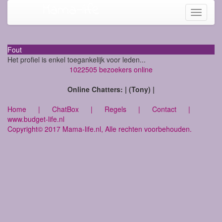
Mama-life
Toggle
navigati
Fout
Het profiel is enkel toegankelijk voor leden...
1022505 bezoekers online
Online Chatters: | (Tony) |
Home
|
ChatBox
|
Regels
|
Contact
|
www.budget-life.nl
Copyright© 2017 Mama-life.nl, Alle rechten voorbehouden.