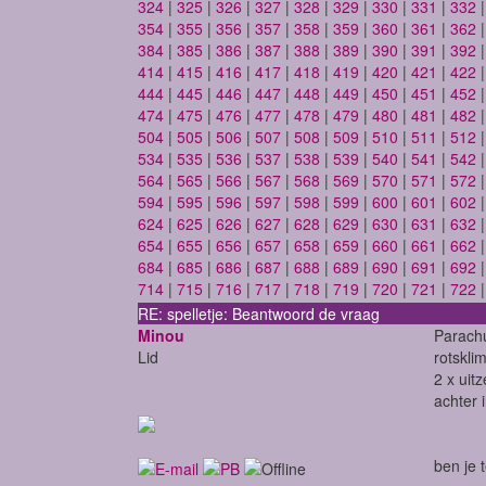
324
|
325
|
326
|
327
|
328
|
329
|
330
|
331
|
332
354
|
355
|
356
|
357
|
358
|
359
|
360
|
361
|
362
384
|
385
|
386
|
387
|
388
|
389
|
390
|
391
|
392
414
|
415
|
416
|
417
|
418
|
419
|
420
|
421
|
422
444
|
445
|
446
|
447
|
448
|
449
|
450
|
451
|
452
474
|
475
|
476
|
477
|
478
|
479
|
480
|
481
|
482
504
|
505
|
506
|
507
|
508
|
509
|
510
|
511
|
512
534
|
535
|
536
|
537
|
538
|
539
|
540
|
541
|
542
564
|
565
|
566
|
567
|
568
|
569
|
570
|
571
|
572
594
|
595
|
596
|
597
|
598
|
599
|
600
|
601
|
602
624
|
625
|
626
|
627
|
628
|
629
|
630
|
631
|
632
654
|
655
|
656
|
657
|
658
|
659
|
660
|
661
|
662
684
|
685
|
686
|
687
|
688
|
689
|
690
|
691
|
692
714
|
715
|
716
|
717
|
718
|
719
|
720
|
721
|
722
RE: spelletje: Beantwoord de vraag
Minou
Parach
Lid
rotskl
2 x uit
achter 
ben je 