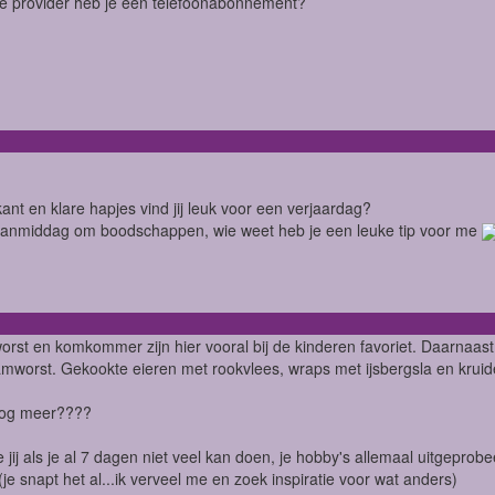
ke provider heb je een telefoonabonnement?
ant en klare hapjes vind jij leuk voor een verjaardag?
vanmiddag om boodschappen, wie weet heb je een leuke tip voor me
orst en komkommer zijn hier vooral bij de kinderen favoriet. Daarnaa
mworst. Gekookte eieren met rookvlees, wraps met ijsbergsla en kru
 nog meer????
 jij als je al 7 dagen niet veel kan doen, je hobby's allemaal uitgepro
(je snapt het al...ik verveel me en zoek inspiratie voor wat anders)