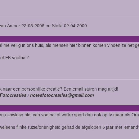
an Amber 22-05-2006 en Stella 02-04-2009
oel me veilig in ons huis, als mensen hier binnen komen vinden ze het ge
 het EK voetbal?
 naar een persoonlijke creatie? Een email sturen mag altijd!
Fotocreaties / notesfotocreaties@gmail.com
hou sowieso niet van voetbal of welke sport dan ook op tv maar als Ora
weleens flinke ruzie/onenigheid gehad de afgelopen 5 jaar met iemand?