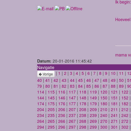
Ik begin:
Hoeveel 
mama va
Datum:
20-01-2016 11:45:42
Navigatie
|
1
|
2
|
3
|
4
|
5
|
6
|
7
|
8
|
9
|
10
|
11
|
1
Vorige
40
|
41
|
42
|
43
|
44
|
45
|
46
|
47
|
48
|
49
|
50
|
5
79
|
80
|
81
|
82
|
83
|
84
|
85
|
86
|
87
|
88
|
89
|
9
114
|
115
|
116
|
117
|
118
|
119
|
120
|
121
|
122
144
|
145
|
146
|
147
|
148
|
149
|
150
|
151
|
152
174
|
175
|
176
|
177
|
178
|
179
|
180
|
181
|
182
204
|
205
|
206
|
207
|
208
|
209
|
210
|
211
|
212
234
|
235
|
236
|
237
|
238
|
239
|
240
|
241
|
242
264
|
265
|
266
|
267
|
268
|
269
|
270
|
271
|
272
294
|
295
|
296
|
297
|
298
|
299
|
300
|
301
|
302