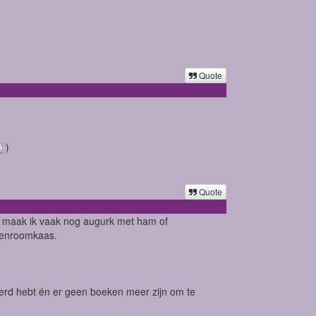
Quote
)
Quote
st maak ik vaak nog augurk met ham of
idenroomkaas.
beerd hebt én er geen boeken meer zijn om te