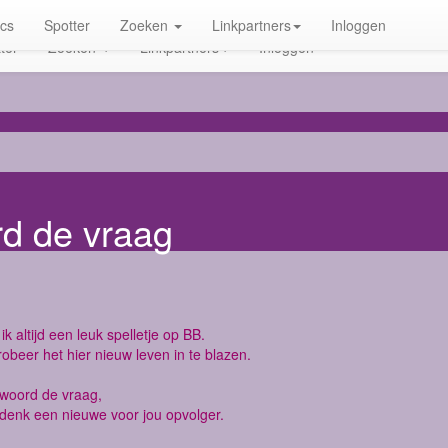
ics
Spotter
Zoeken
Linkpartners
Inloggen
ter
Zoeken
Linkpartners
Inloggen
rd de vraag
ik altijd een leuk spelletje op BB.
robeer het hier nieuw leven in te blazen.
twoord de vraag,
denk een nieuwe voor jou opvolger.