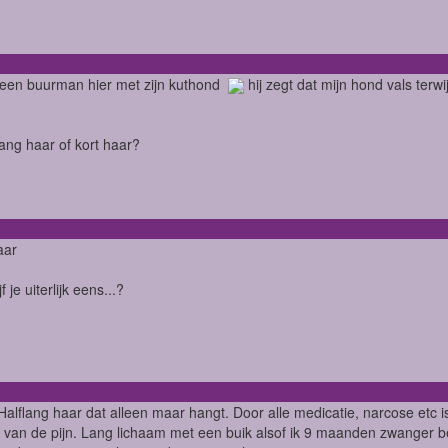
 een buurman hier met zijn kuthond
hij zegt dat mijn hond vals terwi
lang haar of kort haar?
aar
f je uiterlijk eens...?
alflang haar dat alleen maar hangt. Door alle medicatie, narcose etc i
 van de pijn. Lang lichaam met een buik alsof ik 9 maanden zwanger be