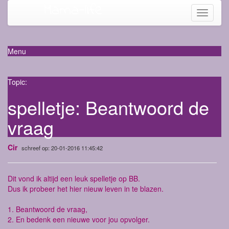
Mama-life
Toggle
navigati
Menu
Topic:
spelletje: Beantwoord de
vraag
Cir
schreef op: 20-01-2016 11:45:42
Dit vond ik altijd een leuk spelletje op BB.
Dus ik probeer het hier nieuw leven in te blazen.
1. Beantwoord de vraag,
2. En bedenk een nieuwe voor jou opvolger.