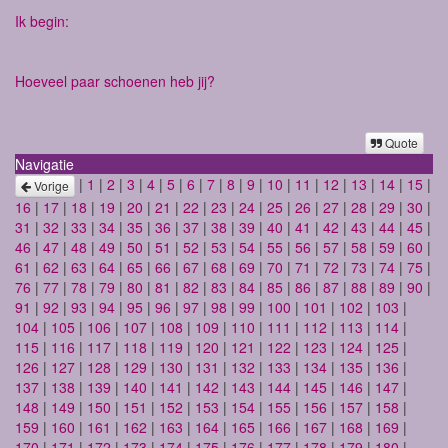
Ik begin:
Hoeveel paar schoenen heb jij?
Quote
Navigatie
|
1
|
2
|
3
|
4
|
5
|
6
|
7
|
8
|
9
|
10
|
11
|
12
|
13
|
14
|
15
|
Vorige
16
|
17
|
18
|
19
|
20
|
21
|
22
|
23
|
24
|
25
|
26
|
27
|
28
|
29
|
30
|
31
|
32
|
33
|
34
|
35
|
36
|
37
|
38
|
39
|
40
|
41
|
42
|
43
|
44
|
45
|
46
|
47
|
48
|
49
|
50
|
51
|
52
|
53
|
54
|
55
|
56
|
57
|
58
|
59
|
60
|
61
|
62
|
63
|
64
|
65
|
66
|
67
|
68
|
69
|
70
|
71
|
72
|
73
|
74
|
75
|
76
|
77
|
78
|
79
|
80
|
81
|
82
|
83
|
84
|
85
|
86
|
87
|
88
|
89
|
90
|
91
|
92
|
93
|
94
|
95
|
96
|
97
|
98
|
99
|
100
|
101
|
102
|
103
|
104
|
105
|
106
|
107
|
108
|
109
|
110
|
111
|
112
|
113
|
114
|
115
|
116
|
117
|
118
|
119
|
120
|
121
|
122
|
123
|
124
|
125
|
126
|
127
|
128
|
129
|
130
|
131
|
132
|
133
|
134
|
135
|
136
|
137
|
138
|
139
|
140
|
141
|
142
|
143
|
144
|
145
|
146
|
147
|
148
|
149
|
150
|
151
|
152
|
153
|
154
|
155
|
156
|
157
|
158
|
159
|
160
|
161
|
162
|
163
|
164
|
165
|
166
|
167
|
168
|
169
|
170
|
171
|
172
|
173
|
174
|
175
|
176
|
177
|
178
|
179
|
180
|