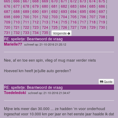
665
|
666
|
667
|
668
|
669
|
670
|
671
|
672
|
673
|
674
|
675
|
676
|
677
|
678
|
679
|
680
|
681
|
682
|
683
|
684
|
685
|
686
|
687
|
688
|
689
|
690
|
691
|
692
|
693
|
694
|
695
|
696
|
697
|
698
|
699
|
700
|
701
|
702
|
703
|
704
|
705
|
706
|
707
|
708
|
709
|
710
|
711
|
712
|
713
|
714
|
715
|
716
|
717
|
718
|
719
|
720
|
721
|
722
|
723
|
724
|
725
|
726
|
727
|
728
|
729
|
730
|
731
|
732
|
733
|
734
|
735
|
Volgende
RE: spelletje: Beantwoord de vraag
Marielle77
schreef op: 21-10-2016 21:25:12
Nee, af en toe een spin, vlieg of mug maar verder niets
Hoeveel km heeft je/jullie auto gereden?
Quote
RE: spelletje: Beantwoord de vraag
Toedeledoki
schreef op: 21-10-2016 21:34:47
Mijne iets meer dan 30.000 ... ze hadden 'm voor onderhoud
ingeschat voor 10.000 km per jaar en het eerste jaar haalde ik dat