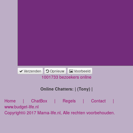
Verzenden
Opnieuw
Voorbeeld
1001733 bezoekers online
Online Chatters: | (Tony) |
Home
|
ChatBox
|
Regels
|
Contact
|
www.budget-life.nl
Copyright© 2017 Mama-life.nl, Alle rechten voorbehouden.