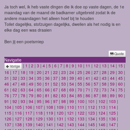
Ja toch wel, ik heb vaste dingen die ik doe op vaste dagen, de 1e
maandag van de maand de badkamer uitgebreid zodat ik de
andere maandagen het alleen hoef bij te houden
Toilet dagelijks, stofzuigen dagelijks, dweilen als het nodig is en
elke dag een was draaien
Ben jij een poetsmiep
Quote
Navigatie
|
1
|
2
|
3
|
4
|
5
|
6
|
7
|
8
|
9
|
10
|
11
|
12
|
13
|
14
|
15
|
Vorige
16
|
17
|
18
|
19
|
20
|
21
|
22
|
23
|
24
|
25
|
26
|
27
|
28
|
29
|
30
|
31
|
32
|
33
|
34
|
35
|
36
|
37
|
38
|
39
|
40
|
41
|
42
|
43
|
44
|
45
|
46
|
47
|
48
|
49
|
50
|
51
|
52
|
53
|
54
|
55
|
56
|
57
|
58
|
59
|
60
|
61
|
62
|
63
|
64
|
65
|
66
|
67
|
68
|
69
|
70
|
71
|
72
|
73
|
74
|
75
|
76
|
77
|
78
|
79
|
80
|
81
|
82
|
83
|
84
|
85
|
86
|
87
|
88
|
89
|
90
|
91
|
92
|
93
|
94
|
95
|
96
|
97
|
98
|
99
|
100
|
101
|
102
|
103
|
104
|
105
|
106
|
107
|
108
|
109
|
110
|
111
|
112
|
113
|
114
|
115
|
116
|
117
|
118
|
119
|
120
|
121
|
122
|
123
|
124
|
125
|
126
|
127
|
128
|
129
|
130
|
131
|
132
|
133
|
134
|
135
|
136
|
137
|
138
|
139
|
140
|
141
|
142
|
143
|
144
|
145
|
146
|
147
|