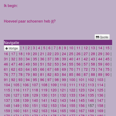
Ik begin:
Hoeveel paar schoenen heb jij?
Quote
Navigatie
|
1
|
2
|
3
|
4
|
5
|
6
|
7
|
8
|
9
|
10
|
11
|
12
|
13
|
14
|
15
|
Vorige
16
|
17
|
18
|
19
|
20
|
21
|
22
|
23
|
24
|
25
|
26
|
27
|
28
|
29
|
30
|
31
|
32
|
33
|
34
|
35
|
36
|
37
|
38
|
39
|
40
|
41
|
42
|
43
|
44
|
45
|
46
|
47
|
48
|
49
|
50
|
51
|
52
|
53
|
54
|
55
|
56
|
57
|
58
|
59
|
60
|
61
|
62
|
63
|
64
|
65
|
66
|
67
|
68
|
69
|
70
|
71
|
72
|
73
|
74
|
75
|
76
|
77
|
78
|
79
|
80
|
81
|
82
|
83
|
84
|
85
|
86
|
87
|
88
|
89
|
90
|
91
|
92
|
93
|
94
|
95
|
96
|
97
|
98
|
99
|
100
|
101
|
102
|
103
|
104
|
105
|
106
|
107
|
108
|
109
|
110
|
111
|
112
|
113
|
114
|
115
|
116
|
117
|
118
|
119
|
120
|
121
|
122
|
123
|
124
|
125
|
126
|
127
|
128
|
129
|
130
|
131
|
132
|
133
|
134
|
135
|
136
|
137
|
138
|
139
|
140
|
141
|
142
|
143
|
144
|
145
|
146
|
147
|
148
|
149
|
150
|
151
|
152
|
153
|
154
|
155
|
156
| 157 |
158
|
159
|
160
|
161
|
162
|
163
|
164
|
165
|
166
|
167
|
168
|
169
|
170
|
171
|
172
|
173
|
174
|
175
|
176
|
177
|
178
|
179
|
180
|