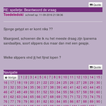
Quote
RE: spelletje: Beantwoord de vraag
Toedeledoki
schreef op: 11-09-2016 21:58:36
Sjonge getypt en er komt niks ??
Maargoed, schoenen die ik nu het meeste draag zijn Ipanema
sandaaltjes, soort slippers dus maar dan met een gespje.
Welke slippers vind jij het fijnst lopen ?
Quote
Navigatie
|
1
|
2
|
3
|
4
|
5
|
6
|
7
|
8
|
9
|
10
|
11
|
12
|
13
|
14
|
15
|
Vorige
16
|
17
|
18
|
19
|
20
|
21
|
22
|
23
|
24
|
25
|
26
|
27
|
28
|
29
|
30
|
31
|
32
|
33
|
34
|
35
|
36
|
37
|
38
|
39
|
40
|
41
|
42
|
43
|
44
|
45
|
46
|
47
|
48
|
49
|
50
|
51
|
52
|
53
|
54
|
55
|
56
|
57
|
58
|
59
|
60
|
61
|
62
|
63
|
64
|
65
|
66
|
67
|
68
|
69
|
70
|
71
|
72
|
73
|
74
|
75
|
76
|
77
|
78
|
79
|
80
|
81
|
82
|
83
|
84
|
85
|
86
|
87
|
88
|
89
|
90
|
91
|
92
|
93
|
94
|
95
|
96
|
97
|
98
|
99
|
100
|
101
|
102
|
103
|