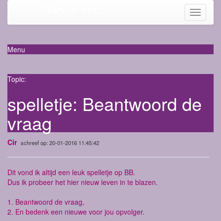
Mama-life
Toggle
navigati
Menu
Topic:
spelletje: Beantwoord de
vraag
Cir
schreef op: 20-01-2016 11:45:42
Dit vond ik altijd een leuk spelletje op BB.
Dus ik probeer het hier nieuw leven in te blazen.
1. Beantwoord de vraag,
2. En bedenk een nieuwe voor jou opvolger.