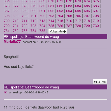
665
|
666
|
667
|
668
|
669
|
670
|
671
|
672
|
673
|
674
|
675
|
676
|
677
|
678
|
679
|
680
|
681
|
682
|
683
|
684
|
685
|
686
|
687
|
688
|
689
|
690
|
691
|
692
|
693
|
694
|
695
|
696
|
697
|
698
|
699
|
700
|
701
|
702
|
703
|
704
|
705
|
706
|
707
|
708
|
709
|
710
|
711
|
712
|
713
|
714
|
715
|
716
|
717
|
718
|
719
|
720
|
721
|
722
|
723
|
724
|
725
|
726
|
727
|
728
|
729
|
730
|
731
|
732
|
733
|
734
|
735
|
Volgende
RE: spelletje: Beantwoord de vraag
Marielle77
schreef op: 10-09-2016 16:47:05
Spaghetti
Hoe oud is je fiets?
Quote
RE: spelletje: Beantwoord de vraag
Ik
schreef op: 10-09-2016 18:00:45
11 mnd oud , de fiets daarvoor had ik 23 jaar