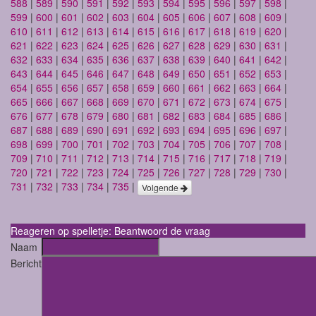
588
|
589
|
590
|
591
|
592
|
593
|
594
|
595
|
596
|
597
|
598
|
599
|
600
|
601
|
602
|
603
|
604
|
605
|
606
|
607
|
608
|
609
|
610
|
611
|
612
|
613
|
614
|
615
|
616
|
617
|
618
|
619
|
620
|
621
|
622
|
623
|
624
|
625
|
626
|
627
|
628
|
629
|
630
|
631
|
632
|
633
|
634
|
635
|
636
|
637
|
638
|
639
|
640
|
641
|
642
|
643
|
644
|
645
|
646
|
647
|
648
|
649
|
650
|
651
|
652
|
653
|
654
|
655
|
656
|
657
|
658
|
659
|
660
|
661
|
662
|
663
|
664
|
665
|
666
|
667
|
668
|
669
|
670
|
671
|
672
|
673
|
674
|
675
|
676
|
677
|
678
|
679
|
680
|
681
|
682
|
683
|
684
|
685
|
686
|
687
|
688
|
689
|
690
|
691
|
692
|
693
|
694
|
695
|
696
|
697
|
698
|
699
|
700
|
701
|
702
|
703
|
704
|
705
|
706
|
707
|
708
|
709
|
710
|
711
|
712
|
713
|
714
|
715
|
716
|
717
|
718
|
719
|
720
|
721
|
722
|
723
|
724
|
725
|
726
|
727
|
728
|
729
|
730
|
731
|
732
|
733
|
734
|
735
|
Volgende
Reageren op spelletje: Beantwoord de vraag
Naam
Bericht