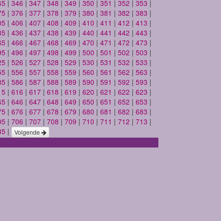
45
|
346
|
347
|
348
|
349
|
350
|
351
|
352
|
353
|
75
|
376
|
377
|
378
|
379
|
380
|
381
|
382
|
383
|
05
|
406
|
407
|
408
|
409
|
410
|
411
|
412
|
413
|
35
|
436
|
437
|
438
|
439
|
440
|
441
|
442
|
443
|
65
|
466
|
467
|
468
|
469
|
470
|
471
|
472
|
473
|
95
|
496
|
497
|
498
|
499
|
500
|
501
|
502
|
503
|
25
|
526
|
527
|
528
|
529
|
530
|
531
|
532
|
533
|
55
|
556
|
557
|
558
|
559
|
560
|
561
|
562
|
563
|
85
|
586
|
587
|
588
|
589
|
590
|
591
|
592
|
593
|
15
|
616
|
617
|
618
|
619
|
620
|
621
|
622
|
623
|
45
|
646
|
647
|
648
|
649
|
650
|
651
|
652
|
653
|
75
|
676
|
677
|
678
|
679
|
680
|
681
|
682
|
683
|
05
|
706
|
707
|
708
|
709
|
710
|
711
|
712
|
713
|
35
|
Volgende