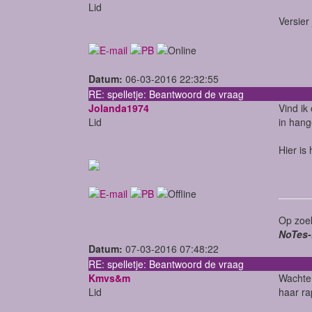
Lid
Versier
Datum:
06-03-2016 22:32:55
RE: spelletje: Beantwoord de vraag
Jolanda1974
Vind ik
Lid
in hange
Hier is
Op zoek
NoTes-
Datum:
07-03-2016 07:48:22
RE: spelletje: Beantwoord de vraag
Kmvs&m
Wachten
Lid
haar ra