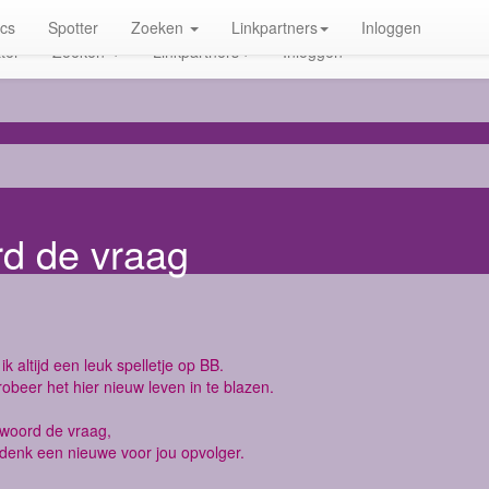
ics
Spotter
Zoeken
Linkpartners
Inloggen
ter
Zoeken
Linkpartners
Inloggen
rd de vraag
ik altijd een leuk spelletje op BB.
robeer het hier nieuw leven in te blazen.
twoord de vraag,
denk een nieuwe voor jou opvolger.