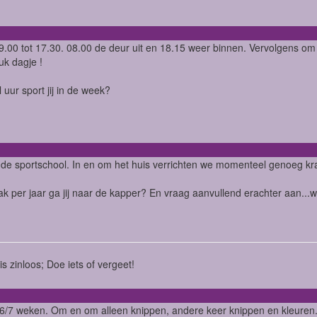
9.00 tot 17.30. 08.00 de deur uit en 18.15 weer binnen. Vervolgens o
ruk dagje !
 uur sport jij in de week?
 de sportschool. In en om het huis verrichten we momenteel genoeg kr
k per jaar ga jij naar de kapper? En vraag aanvullend erachter aan...w
is zinloos; Doe iets of vergeet!
/7 weken. Om en om alleen knippen, andere keer knippen en kleuren