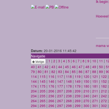
Ik begin:
Hoeveel 
mama va
Datum:
20-01-2016 11:45:42
Navigatie
|
1
|
2
|
3
|
4
|
5
|
6
|
7
|
8
|
9
|
10
|
11
|
1
Vorige
40
|
41
|
42
|
43
|
44
|
45
|
46
|
47
|
48
|
49
|
50
|
5
79
|
80
|
81
|
82
|
83
|
84
|
85
|
86
|
87
|
88
|
89
|
9
114
|
115
|
116
|
117
|
118
|
119
|
120
|
121
|
122
144
|
145
|
146
|
147
|
148
|
149
|
150
|
151
|
152
174
|
175
|
176
|
177
|
178
|
179
|
180
|
181
|
182
204
|
205
|
206
|
207
|
208
|
209
|
210
|
211
|
212
234
|
235
|
236
|
237
|
238
|
239
|
240
|
241
|
242
264
|
265
|
266
|
267
|
268
|
269
|
270
|
271
|
272
294
|
295
|
296
|
297
|
298
|
299
|
300
|
301
|
302