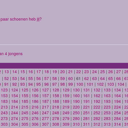
paar schoenen heb jij?
n 4 jongens
2
|
13
|
14
|
15
|
16
|
17
|
18
|
19
|
20
|
21
|
22
|
23
|
24
|
25
|
26
|
27
|
2
1
|
52
|
53
|
54
|
55
|
56
|
57
|
58
|
59
|
60
| 61 |
62
|
63
|
64
|
65
|
66
|
6
0
|
91
|
92
|
93
|
94
|
95
|
96
|
97
|
98
|
99
|
100
|
101
|
102
|
103
|
104
|
|
123
|
124
|
125
|
126
|
127
|
128
|
129
|
130
|
131
|
132
|
133
|
134
|
1
|
153
|
154
|
155
|
156
|
157
|
158
|
159
|
160
|
161
|
162
|
163
|
164
|
1
|
183
|
184
|
185
|
186
|
187
|
188
|
189
|
190
|
191
|
192
|
193
|
194
|
1
|
213
|
214
|
215
|
216
|
217
|
218
|
219
|
220
|
221
|
222
|
223
|
224
|
2
|
243
|
244
|
245
|
246
|
247
|
248
|
249
|
250
|
251
|
252
|
253
|
254
|
2
|
273
|
274
|
275
|
276
|
277
|
278
|
279
|
280
|
281
|
282
|
283
|
284
|
2
|
303
|
304
|
305
|
306
|
307
|
308
|
309
|
310
|
311
|
312
|
313
|
314
|
3