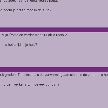
er op zoek naar de leuke liedjes haha.
cd neem je graag mee in de auto?
 Mijn iPodje en verder eigenlijk altijd radio 2
 is het altijd in je huis?
0,5 graden. Tenminste als de verwarming aan staat, in de zomer als he
e morgen werken? En hoeveel uur dan?