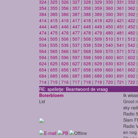
324
|
325
|
326
|
327
|
328
|
329
|
330
|
331
|
332
354
|
355
|
356
|
357
|
358
|
359
|
360
|
361
|
362
384
|
385
|
386
|
387
|
388
|
389
|
390
|
391
|
392
414
|
415
|
416
|
417
|
418
|
419
|
420
|
421
|
422
444
|
445
|
446
|
447
|
448
|
449
|
450
|
451
|
452
474
|
475
|
476
|
477
|
478
|
479
|
480
|
481
|
482
504
|
505
|
506
|
507
|
508
|
509
|
510
|
511
|
512
534
|
535
|
536
|
537
|
538
|
539
|
540
|
541
|
542
564
|
565
|
566
|
567
|
568
|
569
|
570
|
571
|
572
594
|
595
|
596
|
597
|
598
|
599
|
600
|
601
|
602
624
|
625
|
626
|
627
|
628
|
629
|
630
|
631
|
632
654
|
655
|
656
|
657
|
658
|
659
|
660
|
661
|
662
684
|
685
|
686
|
687
|
688
|
689
|
690
|
691
|
692
714
|
715
|
716
|
717
|
718
|
719
|
720
|
721
|
722
RE: spelletje: Beantwoord de vraag
Boterbloem
Ik wisse
Lid
Groot n
sky rad
Radio 
Slam 
Radio V
en nog 