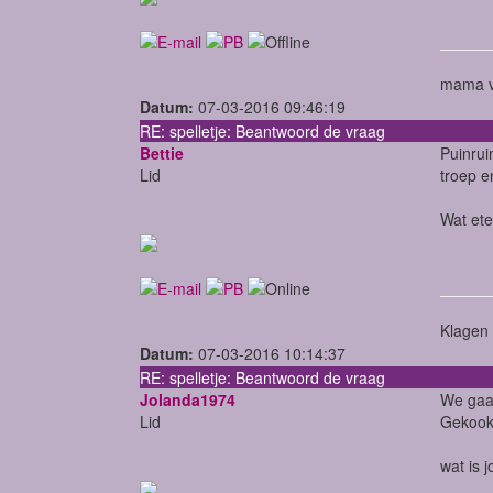
mama v
Datum:
07-03-2016 09:46:19
RE: spelletje: Beantwoord de vraag
Bettie
Puinrui
Lid
troep e
Wat ete
Klagen 
Datum:
07-03-2016 10:14:37
RE: spelletje: Beantwoord de vraag
Jolanda1974
We gaan
Lid
Gekook
wat is j