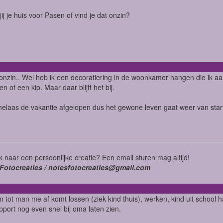
 jij je huis voor Pasen of vind je dat onzin?
 onzin.. Wel heb ik een decoratiering in de woonkamer hangen die ik aa
n of een kip. Maar daar blijft het bij.
 helaas de vakantie afgelopen dus het gewone leven gaat weer van sta
 naar een persoonlijke creatie? Een email sturen mag altijd!
Fotocreaties / notesfotocreaties@gmail.com
 tot man me af komt lossen (ziek kind thuis), werken, kind uit schoo
pport nog even snel bij oma laten zien.