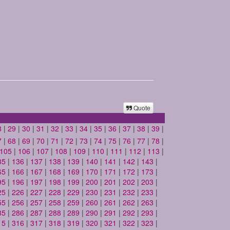
Quote
8
|
29
|
30
|
31
|
32
|
33
|
34
|
35
|
36
|
37
|
38
|
39
|
7
|
68
|
69
|
70
|
71
|
72
|
73
|
74
|
75
|
76
|
77
|
78
|
105
|
106
|
107
|
108
|
109
|
110
|
111
|
112
|
113
|
35
|
136
|
137
|
138
|
139
|
140
|
141
|
142
|
143
|
65
|
166
|
167
|
168
|
169
|
170
|
171
|
172
|
173
|
95
|
196
|
197
|
198
|
199
|
200
|
201
|
202
|
203
|
25
|
226
|
227
|
228
|
229
|
230
|
231
|
232
|
233
|
55
|
256
|
257
|
258
|
259
|
260
|
261
|
262
|
263
|
85
|
286
|
287
|
288
|
289
|
290
|
291
|
292
|
293
|
15
|
316
|
317
|
318
|
319
|
320
|
321
|
322
|
323
|