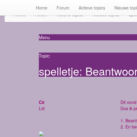
Home
Forum
Actieve topics
Nieuwe top
Home
Forum
Actieve topics
Nieuwe topics
Spot
Menu
Topic:
spelletje: Beantwoo
Cir
Dit vond 
Lid
Dus ik p
1. Bean
2. En be