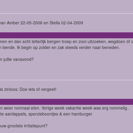
an Amber 22-05-2006 en Stella 02-04-2009
men en dan echt letterlijk bergen troep en zooi uitzoeken, wegdoen óf 
n bende. Ik begin op zolder en zak steeds verder naar beneden.
n jullie vanavond?
is zinloos; Doe iets of vergeet!
 weer normaal eten. Vorige week vakantie week was erg rommelig..
te aardappels, sperzieboontjes & een hamburger
ouw grootste irritatiepunt?