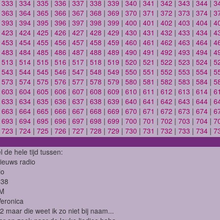
|
333
|
334
|
335
|
336
|
337
|
338
|
339
|
340
|
341
|
342
|
343
|
344
|
3
|
363
|
364
|
365
|
366
|
367
|
368
|
369
|
370
|
371
|
372
|
373
|
374
|
3
|
393
|
394
|
395
|
396
|
397
|
398
|
399
|
400
|
401
|
402
|
403
|
404
|
4
|
423
|
424
|
425
|
426
|
427
|
428
|
429
|
430
|
431
|
432
|
433
|
434
|
4
|
453
|
454
|
455
|
456
|
457
|
458
|
459
|
460
|
461
|
462
|
463
|
464
|
4
|
483
|
484
|
485
|
486
|
487
|
488
|
489
|
490
|
491
|
492
|
493
|
494
|
4
|
513
|
514
|
515
|
516
|
517
|
518
|
519
|
520
|
521
|
522
|
523
|
524
|
5
|
543
|
544
|
545
|
546
|
547
|
548
|
549
|
550
|
551
|
552
|
553
|
554
|
5
|
573
|
574
|
575
|
576
|
577
|
578
|
579
|
580
|
581
|
582
|
583
|
584
|
5
|
603
|
604
|
605
|
606
|
607
|
608
|
609
|
610
|
611
|
612
|
613
|
614
|
6
|
633
|
634
|
635
|
636
|
637
|
638
|
639
|
640
|
641
|
642
|
643
|
644
|
6
|
663
|
664
|
665
|
666
|
667
|
668
|
669
|
670
|
671
|
672
|
673
|
674
|
6
|
693
|
694
|
695
|
696
|
697
|
698
|
699
|
700
|
701
|
702
|
703
|
704
|
7
|
723
|
724
|
725
|
726
|
727
|
728
|
729
|
730
|
731
|
732
|
733
|
734
|
7
l de hele tijd tussen:
ieuws radio
io
538
FM
eronica
2 maar die weet ik zo niet bij naam...