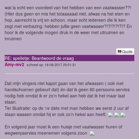
wat is echt een voordeel van het hebben van een vaatwasser??!
(Hier dus geen en mis het totaaaaaal niet, afwas na het eten en
hop..aanrecht is vrij en schoon, maar echt iedereen die ik ken
zegt met verbazing: hebben jullie geen vaatwasser?!?!?!?!?!? En
hoor ik de volgende mogen druk in de weer met uitruimen en
inruimen
Quote
RE: spelletje: Beantwoord de vraag
Amy-mv2
schreef op: 18-08-2017 20:01:31
Dat mijn vingers niet kapot gaan van het afwassen ( ook met
handschoenen gebeurt dat) én dat ik geen 80-persoons servies
nodig heb omdat ik er zo'n hekel aan heb dat ik het maar laat
staan.
Ter illustratie: op de 1e date met man hebben we eerst 2 uur af
staan wassen omdat hij er ook zo'n hekel aan heeft.
En volgend jaar moet ik een huisje met vaatwasser huren of
wegwerpservies meenemen volgens zoon