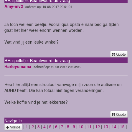
RE: spelletje: Beantwoord de vraag
Amy-mv2
schreef op: 19-08-2017 20:01:04
Ja toch wel een beetje. Vooral qua opsta e naar bed ga tijden
gaat het hier weer enorm wennen worden.
Wat vind jij een leuke winkel?
Quote
RE: spelletje: Beantwoord de vraag
Harleysmama
schreef op: 19-08-2017 20:03:05
Heb hier altijd een structuur vanwege mijn zoon die autisme en
ADHD heeft. Die kan totaal niet tegen veranderingen.
Welke koffie vind je het lekkerste?
Quote
Navigatie
|
1
|
2
|
3
|
4
|
5
|
6
|
7
|
8
|
9
|
10
|
11
|
12
|
13
|
14
|
15
|
Vorige