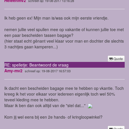
Heleenmv2
schreef op: 19-08-2017 13:16:28
Ik heb geen ex! Mijn man is/was ook mijn eerste vriendje.
nemen jullie veel spullen mee op vakantie of kunnen jullie toe met
een paar bescheiden tassen bagage?
(hier staat echt gênant veel klaar voor man en dochter die slechts
3 nachtjes gaan kamperen...)
Quote
RE: spelletje: Beantwoord de vraag
Amy-mv2
schreef op: 19-08-2017 16:57:03
Ik dacht een bescheiden bagage mee te hebben op vkantie. Toch
kreeg ik het voor elkaar voor iedereen eigenlijk toch wel 50%
teveel kleding mee te hebben.
Maar ik ben dan ook altijd van de "stel dat..."
Kom jij wel eens bij een 2e hands- of kringloopwinkel?
Quote