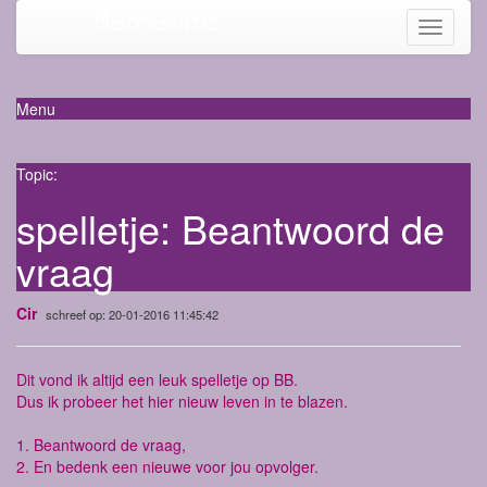
Mama-life
Toggle
navigati
Menu
Topic:
spelletje: Beantwoord de
vraag
Cir
schreef op: 20-01-2016 11:45:42
Dit vond ik altijd een leuk spelletje op BB.
Dus ik probeer het hier nieuw leven in te blazen.
1. Beantwoord de vraag,
2. En bedenk een nieuwe voor jou opvolger.