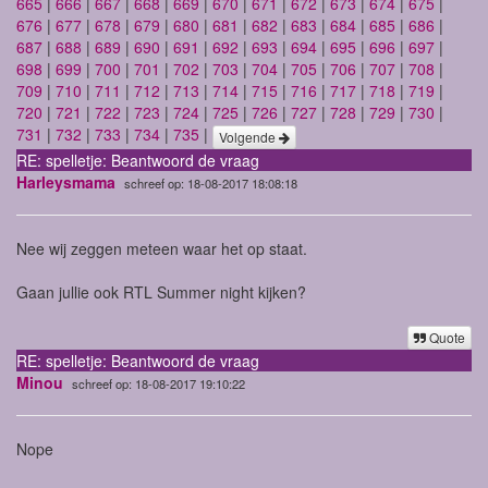
665
|
666
|
667
|
668
|
669
|
670
|
671
|
672
|
673
|
674
|
675
|
676
|
677
|
678
|
679
|
680
|
681
|
682
|
683
|
684
|
685
|
686
|
687
|
688
|
689
|
690
|
691
|
692
|
693
|
694
|
695
|
696
|
697
|
698
|
699
|
700
|
701
|
702
|
703
|
704
|
705
|
706
|
707
|
708
|
709
|
710
|
711
|
712
|
713
|
714
|
715
|
716
|
717
|
718
|
719
|
720
|
721
|
722
|
723
|
724
|
725
|
726
|
727
|
728
|
729
|
730
|
731
|
732
|
733
|
734
|
735
|
Volgende
RE: spelletje: Beantwoord de vraag
Harleysmama
schreef op: 18-08-2017 18:08:18
Nee wij zeggen meteen waar het op staat.
Gaan jullie ook RTL Summer night kijken?
Quote
RE: spelletje: Beantwoord de vraag
Minou
schreef op: 18-08-2017 19:10:22
Nope