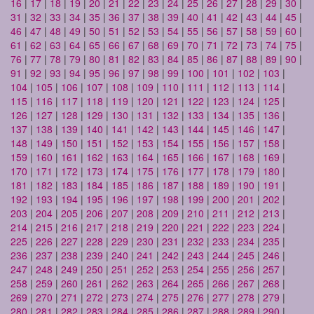
16
|
17
|
18
|
19
|
20
|
21
|
22
|
23
|
24
|
25
|
26
|
27
|
28
|
29
|
30
|
31
|
32
|
33
|
34
|
35
|
36
|
37
|
38
|
39
|
40
|
41
|
42
|
43
|
44
|
45
|
46
|
47
|
48
|
49
|
50
|
51
|
52
|
53
|
54
|
55
|
56
|
57
|
58
|
59
|
60
|
61
|
62
|
63
|
64
|
65
|
66
|
67
|
68
|
69
|
70
|
71
|
72
|
73
|
74
|
75
|
76
|
77
|
78
|
79
|
80
|
81
|
82
|
83
|
84
|
85
|
86
|
87
|
88
|
89
|
90
|
91
|
92
|
93
|
94
|
95
|
96
|
97
|
98
|
99
|
100
|
101
|
102
|
103
|
104
|
105
|
106
|
107
|
108
|
109
|
110
|
111
|
112
|
113
|
114
|
115
|
116
|
117
|
118
|
119
|
120
|
121
|
122
|
123
|
124
|
125
|
126
|
127
|
128
|
129
|
130
|
131
|
132
|
133
|
134
|
135
|
136
|
137
|
138
|
139
|
140
|
141
|
142
|
143
|
144
|
145
|
146
|
147
|
148
|
149
|
150
|
151
|
152
|
153
|
154
|
155
|
156
|
157
|
158
|
159
|
160
|
161
|
162
|
163
|
164
|
165
|
166
|
167
|
168
|
169
|
170
|
171
|
172
|
173
|
174
|
175
|
176
|
177
|
178
|
179
|
180
|
181
|
182
|
183
|
184
|
185
|
186
|
187
|
188
|
189
|
190
|
191
|
192
|
193
|
194
|
195
|
196
|
197
|
198
|
199
|
200
|
201
|
202
|
203
|
204
|
205
|
206
|
207
|
208
|
209
|
210
|
211
|
212
|
213
|
214
|
215
|
216
|
217
|
218
|
219
|
220
|
221
|
222
|
223
|
224
|
225
|
226
|
227
|
228
|
229
|
230
|
231
|
232
|
233
|
234
|
235
|
236
|
237
|
238
|
239
|
240
|
241
|
242
|
243
|
244
|
245
|
246
|
247
|
248
|
249
|
250
|
251
|
252
|
253
|
254
|
255
|
256
|
257
|
258
|
259
|
260
|
261
|
262
|
263
|
264
|
265
|
266
|
267
|
268
|
269
|
270
|
271
|
272
|
273
|
274
|
275
|
276
|
277
|
278
|
279
|
280
|
281
|
282
|
283
|
284
|
285
|
286
|
287
|
288
|
289
|
290
|