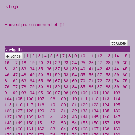
Ik begin:
Hoeveel paar schoenen heb jij?
Quote
Navigatie
|
1
|
2
|
3
|
4
|
5
|
6
|
7
|
8
|
9
|
10
|
11
|
12
|
13
|
14
|
15
|
Vorige
16
|
17
|
18
|
19
|
20
|
21
|
22
|
23
|
24
|
25
|
26
|
27
|
28
|
29
|
30
|
31
|
32
|
33
|
34
|
35
|
36
|
37
|
38
|
39
|
40
|
41
|
42
|
43
|
44
|
45
|
46
|
47
|
48
|
49
|
50
|
51
|
52
|
53
|
54
|
55
|
56
|
57
|
58
|
59
|
60
|
61
|
62
|
63
|
64
|
65
|
66
|
67
|
68
|
69
|
70
|
71
|
72
|
73
|
74
|
75
|
76
|
77
|
78
|
79
|
80
|
81
|
82
|
83
|
84
|
85
|
86
|
87
|
88
|
89
|
90
|
91
|
92
|
93
|
94
|
95
|
96
|
97
|
98
|
99
|
100
|
101
|
102
|
103
|
104
|
105
|
106
|
107
|
108
|
109
|
110
|
111
|
112
|
113
|
114
|
115
|
116
|
117
|
118
|
119
|
120
|
121
|
122
|
123
|
124
|
125
|
126
|
127
|
128
|
129
|
130
|
131
|
132
|
133
|
134
|
135
|
136
|
137
|
138
|
139
|
140
|
141
|
142
|
143
|
144
|
145
|
146
|
147
|
148
|
149
|
150
|
151
|
152
|
153
|
154
|
155
|
156
|
157
|
158
|
159
|
160
|
161
|
162
|
163
|
164
|
165
|
166
|
167
|
168
|
169
|
170
|
171
|
172
|
173
|
174
|
175
|
176
|
177
|
178
|
179
|
180
|