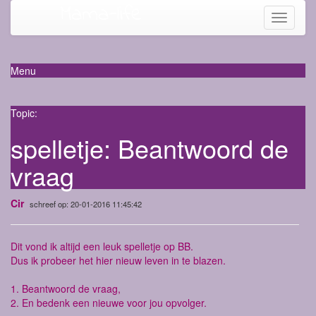
Mama-life
Toggle
navigati
Menu
Topic:
spelletje: Beantwoord de
vraag
Cir
schreef op: 20-01-2016 11:45:42
Dit vond ik altijd een leuk spelletje op BB.
Dus ik probeer het hier nieuw leven in te blazen.
1. Beantwoord de vraag,
2. En bedenk een nieuwe voor jou opvolger.