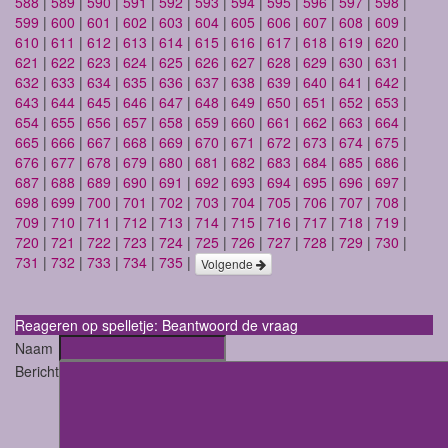
588
|
589
|
590
|
591
|
592
|
593
|
594
|
595
|
596
|
597
|
598
|
599
|
600
|
601
|
602
|
603
|
604
|
605
|
606
|
607
|
608
|
609
|
610
|
611
|
612
|
613
|
614
|
615
|
616
|
617
|
618
|
619
|
620
|
621
|
622
|
623
|
624
|
625
|
626
|
627
|
628
|
629
|
630
|
631
|
632
|
633
|
634
|
635
|
636
|
637
|
638
|
639
|
640
|
641
|
642
|
643
|
644
|
645
|
646
|
647
|
648
|
649
|
650
|
651
|
652
|
653
|
654
|
655
|
656
|
657
|
658
|
659
|
660
|
661
|
662
|
663
|
664
|
665
|
666
|
667
|
668
|
669
|
670
|
671
|
672
|
673
|
674
|
675
|
676
|
677
|
678
|
679
|
680
|
681
|
682
|
683
|
684
|
685
|
686
|
687
|
688
|
689
|
690
|
691
|
692
|
693
|
694
|
695
|
696
|
697
|
698
|
699
|
700
|
701
|
702
|
703
|
704
|
705
|
706
|
707
|
708
|
709
|
710
|
711
|
712
|
713
|
714
|
715
|
716
|
717
|
718
|
719
|
720
|
721
|
722
|
723
|
724
|
725
|
726
|
727
|
728
|
729
|
730
|
731
|
732
|
733
|
734
|
735
|
Volgende
Reageren op spelletje: Beantwoord de vraag
Naam
Bericht