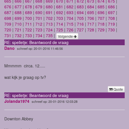
665
|
666
|
667
|
668
|
669
|
670
|
671
|
672
|
673
|
674
|
675
|
676
|
677
|
678
|
679
|
680
|
681
|
682
|
683
|
684
|
685
|
686
|
687
|
688
|
689
|
690
|
691
|
692
|
693
|
694
|
695
|
696
|
697
|
698
|
699
|
700
|
701
|
702
|
703
|
704
|
705
|
706
|
707
|
708
|
709
|
710
|
711
|
712
|
713
|
714
|
715
|
716
|
717
|
718
|
719
|
720
|
721
|
722
|
723
|
724
|
725
|
726
|
727
|
728
|
729
|
730
|
731
|
732
|
733
|
734
|
735
|
Volgende
RE: spelletje: Beantwoord de vraag
Dano
schreef op: 20-01-2016 11:46:56
Mmmmm circa. 12.....
wat kijk je graag op tv?
Quote
RE: spelletje: Beantwoord de vraag
Jolanda1974
schreef op: 20-01-2016 12:03:28
Downton Abbey