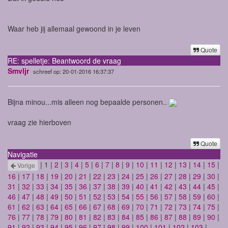
Waar heb jij allemaal gewoond in je leven
Quote
RE: spelletje: Beantwoord de vraag
Smvljr
schreef op: 20-01-2016 16:37:37
Bijna minou...mis alleen nog bepaalde personen..
vraag zie hierboven
Quote
Navigatie
| 1 |
2
|
3
|
4
|
5
|
6
|
7
|
8
|
9
|
10
|
11
|
12
|
13
|
14
|
15
|
Vorige
16
|
17
|
18
|
19
|
20
|
21
|
22
|
23
|
24
|
25
|
26
|
27
|
28
|
29
|
30
|
31
|
32
|
33
|
34
|
35
|
36
|
37
|
38
|
39
|
40
|
41
|
42
|
43
|
44
|
45
|
46
|
47
|
48
|
49
|
50
|
51
|
52
|
53
|
54
|
55
|
56
|
57
|
58
|
59
|
60
|
61
|
62
|
63
|
64
|
65
|
66
|
67
|
68
|
69
|
70
|
71
|
72
|
73
|
74
|
75
|
76
|
77
|
78
|
79
|
80
|
81
|
82
|
83
|
84
|
85
|
86
|
87
|
88
|
89
|
90
|
91
|
92
|
93
|
94
|
95
|
96
|
97
|
98
|
99
|
100
|
101
|
102
|
103
|