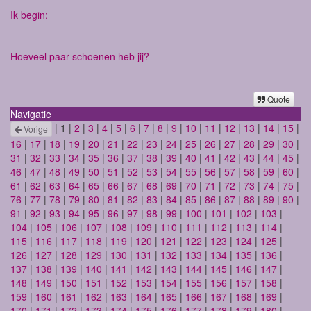
Ik begin:
Hoeveel paar schoenen heb jij?
Quote
Navigatie
| 1 |
2
|
3
|
4
|
5
|
6
|
7
|
8
|
9
|
10
|
11
|
12
|
13
|
14
|
15
|
Vorige
16
|
17
|
18
|
19
|
20
|
21
|
22
|
23
|
24
|
25
|
26
|
27
|
28
|
29
|
30
|
31
|
32
|
33
|
34
|
35
|
36
|
37
|
38
|
39
|
40
|
41
|
42
|
43
|
44
|
45
|
46
|
47
|
48
|
49
|
50
|
51
|
52
|
53
|
54
|
55
|
56
|
57
|
58
|
59
|
60
|
61
|
62
|
63
|
64
|
65
|
66
|
67
|
68
|
69
|
70
|
71
|
72
|
73
|
74
|
75
|
76
|
77
|
78
|
79
|
80
|
81
|
82
|
83
|
84
|
85
|
86
|
87
|
88
|
89
|
90
|
91
|
92
|
93
|
94
|
95
|
96
|
97
|
98
|
99
|
100
|
101
|
102
|
103
|
104
|
105
|
106
|
107
|
108
|
109
|
110
|
111
|
112
|
113
|
114
|
115
|
116
|
117
|
118
|
119
|
120
|
121
|
122
|
123
|
124
|
125
|
126
|
127
|
128
|
129
|
130
|
131
|
132
|
133
|
134
|
135
|
136
|
137
|
138
|
139
|
140
|
141
|
142
|
143
|
144
|
145
|
146
|
147
|
148
|
149
|
150
|
151
|
152
|
153
|
154
|
155
|
156
|
157
|
158
|
159
|
160
|
161
|
162
|
163
|
164
|
165
|
166
|
167
|
168
|
169
|
170
|
171
|
172
|
173
|
174
|
175
|
176
|
177
|
178
|
179
|
180
|