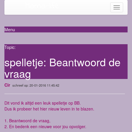
Mama-life
Toggle
navigati
Menu
Topic:
spelletje: Beantwoord de
vraag
Cir
schreef op: 20-01-2016 11:45:42
Dit vond ik altijd een leuk spelletje op BB.
Dus ik probeer het hier nieuw leven in te blazen.
1. Beantwoord de vraag,
2. En bedenk een nieuwe voor jou opvolger.