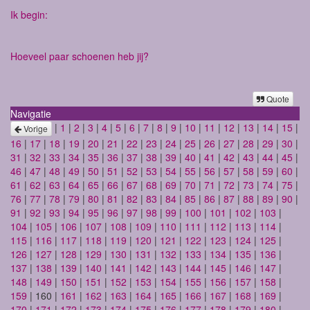
Ik begin:
Hoeveel paar schoenen heb jij?
Quote
Navigatie
|
1
|
2
|
3
|
4
|
5
|
6
|
7
|
8
|
9
|
10
|
11
|
12
|
13
|
14
|
15
|
Vorige
16
|
17
|
18
|
19
|
20
|
21
|
22
|
23
|
24
|
25
|
26
|
27
|
28
|
29
|
30
|
31
|
32
|
33
|
34
|
35
|
36
|
37
|
38
|
39
|
40
|
41
|
42
|
43
|
44
|
45
|
46
|
47
|
48
|
49
|
50
|
51
|
52
|
53
|
54
|
55
|
56
|
57
|
58
|
59
|
60
|
61
|
62
|
63
|
64
|
65
|
66
|
67
|
68
|
69
|
70
|
71
|
72
|
73
|
74
|
75
|
76
|
77
|
78
|
79
|
80
|
81
|
82
|
83
|
84
|
85
|
86
|
87
|
88
|
89
|
90
|
91
|
92
|
93
|
94
|
95
|
96
|
97
|
98
|
99
|
100
|
101
|
102
|
103
|
104
|
105
|
106
|
107
|
108
|
109
|
110
|
111
|
112
|
113
|
114
|
115
|
116
|
117
|
118
|
119
|
120
|
121
|
122
|
123
|
124
|
125
|
126
|
127
|
128
|
129
|
130
|
131
|
132
|
133
|
134
|
135
|
136
|
137
|
138
|
139
|
140
|
141
|
142
|
143
|
144
|
145
|
146
|
147
|
148
|
149
|
150
|
151
|
152
|
153
|
154
|
155
|
156
|
157
|
158
|
159
| 160 |
161
|
162
|
163
|
164
|
165
|
166
|
167
|
168
|
169
|
170
|
171
|
172
|
173
|
174
|
175
|
176
|
177
|
178
|
179
|
180
|