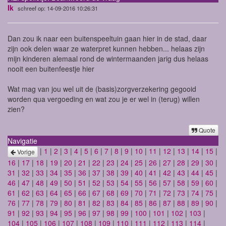
Ik
schreef op: 14-09-2016 10:26:31
Dan zou ik naar een buitenspeeltuin gaan hier in de stad, daar
zijn ook delen waar ze waterpret kunnen hebben... helaas zijn
mijn kinderen alemaal rond de wintermaanden jarig dus helaas
nooit een buitenfeestje hier
Wat mag van jou wel uit de (basis)zorgverzekering gegooid
worden qua vergoeding en wat zou je er wel in (terug) willen
zien?
Quote
Navigatie
|
1
|
2
|
3
|
4
|
5
|
6
|
7
|
8
|
9
|
10
|
11
|
12
|
13
|
14
|
15
|
Vorige
16
|
17
|
18
|
19
|
20
|
21
|
22
|
23
|
24
|
25
|
26
|
27
|
28
|
29
|
30
|
31
|
32
|
33
|
34
|
35
|
36
|
37
|
38
|
39
|
40
|
41
|
42
|
43
|
44
|
45
|
46
|
47
|
48
|
49
|
50
|
51
|
52
|
53
|
54
|
55
|
56
|
57
|
58
|
59
|
60
|
61
|
62
|
63
|
64
|
65
|
66
|
67
|
68
|
69
|
70
|
71
|
72
|
73
|
74
|
75
|
76
|
77
|
78
|
79
|
80
|
81
|
82
|
83
|
84
|
85
|
86
|
87
|
88
|
89
|
90
|
91
|
92
|
93
|
94
|
95
|
96
|
97
|
98
|
99
|
100
|
101
|
102
|
103
|
104
|
105
|
106
|
107
|
108
|
109
|
110
|
111
|
112
|
113
|
114
|