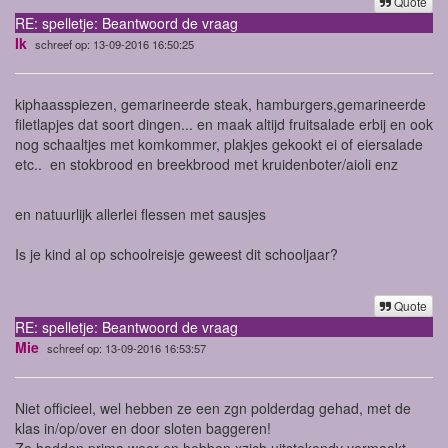
Quote
RE: spelletje: Beantwoord de vraag
Ik
schreef op: 13-09-2016 16:50:25
kiphaasspiezen, gemarineerde steak, hamburgers,gemarineerde
filetlapjes dat soort dingen... en maak altijd fruitsalade erbij en ook
nog schaaltjes met komkommer, plakjes gekookt ei of eiersalade
etc.. en stokbrood en breekbrood met kruidenboter/aioli enz
en natuurlijk allerlei flessen met sausjes
Is je kind al op schoolreisje geweest dit schooljaar?
Quote
RE: spelletje: Beantwoord de vraag
Mie
schreef op: 13-09-2016 16:53:57
Niet officieel, wel hebben ze een zgn polderdag gehad, met de
klas in/op/over en door sloten baggeren!
Ze hadden prima weer en hebben xzich uitstekendv vermaakt.