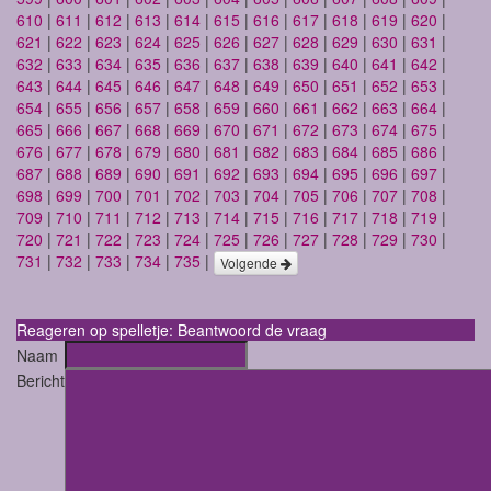
610
|
611
|
612
|
613
|
614
|
615
|
616
|
617
|
618
|
619
|
620
|
621
|
622
|
623
|
624
|
625
|
626
|
627
|
628
|
629
|
630
|
631
|
632
|
633
|
634
|
635
|
636
|
637
|
638
|
639
|
640
|
641
|
642
|
643
|
644
|
645
|
646
|
647
|
648
|
649
|
650
|
651
|
652
|
653
|
654
|
655
|
656
|
657
|
658
|
659
|
660
|
661
|
662
|
663
|
664
|
665
|
666
|
667
|
668
|
669
|
670
|
671
|
672
|
673
|
674
|
675
|
676
|
677
|
678
|
679
|
680
|
681
|
682
|
683
|
684
|
685
|
686
|
687
|
688
|
689
|
690
|
691
|
692
|
693
|
694
|
695
|
696
|
697
|
698
|
699
|
700
|
701
|
702
|
703
|
704
|
705
|
706
|
707
|
708
|
709
|
710
|
711
|
712
|
713
|
714
|
715
|
716
|
717
|
718
|
719
|
720
|
721
|
722
|
723
|
724
|
725
|
726
|
727
|
728
|
729
|
730
|
731
|
732
|
733
|
734
|
735
|
Volgende
Reageren op spelletje: Beantwoord de vraag
Naam
Bericht