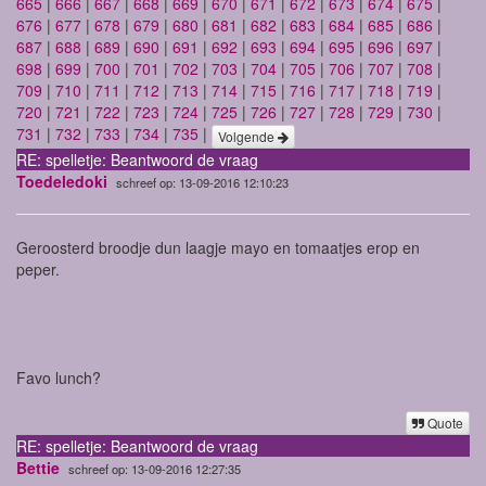
665
|
666
|
667
|
668
|
669
|
670
|
671
|
672
|
673
|
674
|
675
|
676
|
677
|
678
|
679
|
680
|
681
|
682
|
683
|
684
|
685
|
686
|
687
|
688
|
689
|
690
|
691
|
692
|
693
|
694
|
695
|
696
|
697
|
698
|
699
|
700
|
701
|
702
|
703
|
704
|
705
|
706
|
707
|
708
|
709
|
710
|
711
|
712
|
713
|
714
|
715
|
716
|
717
|
718
|
719
|
720
|
721
|
722
|
723
|
724
|
725
|
726
|
727
|
728
|
729
|
730
|
731
|
732
|
733
|
734
|
735
|
Volgende
RE: spelletje: Beantwoord de vraag
Toedeledoki
schreef op: 13-09-2016 12:10:23
Geroosterd broodje dun laagje mayo en tomaatjes erop en
peper.
Favo lunch?
Quote
RE: spelletje: Beantwoord de vraag
Bettie
schreef op: 13-09-2016 12:27:35