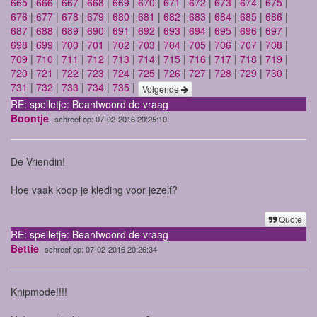
665
|
666
|
667
|
668
|
669
|
670
|
671
|
672
|
673
|
674
|
675
|
676
|
677
|
678
|
679
|
680
|
681
|
682
|
683
|
684
|
685
|
686
|
687
|
688
|
689
|
690
|
691
|
692
|
693
|
694
|
695
|
696
|
697
|
698
|
699
|
700
|
701
|
702
|
703
|
704
|
705
|
706
|
707
|
708
|
709
|
710
|
711
|
712
|
713
|
714
|
715
|
716
|
717
|
718
|
719
|
720
|
721
|
722
|
723
|
724
|
725
|
726
|
727
|
728
|
729
|
730
|
731
|
732
|
733
|
734
|
735
|
Volgende
RE: spelletje: Beantwoord de vraag
Boontje
schreef op: 07-02-2016 20:25:10
De Vriendin!
Hoe vaak koop je kleding voor jezelf?
Quote
RE: spelletje: Beantwoord de vraag
Bettie
schreef op: 07-02-2016 20:26:34
Knipmode!!!!