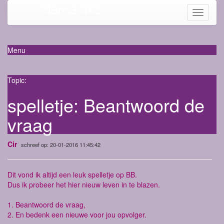
Mama-life
Toggle
navigati
Menu
Topic:
spelletje: Beantwoord de
vraag
Cir
schreef op: 20-01-2016 11:45:42
Dit vond ik altijd een leuk spelletje op BB.
Dus ik probeer het hier nieuw leven in te blazen.
1. Beantwoord de vraag,
2. En bedenk een nieuwe voor jou opvolger.