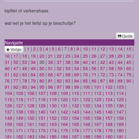
kipfilet of varkenshaas
wat eet je het liefst op je beschuitje?
Quote
Navigatie
|
1
|
2
|
3
|
4
|
5
|
6
|
7
|
8
|
9
|
10
|
11
|
12
|
13
|
14
|
15
|
Vorige
16
|
17
|
18
|
19
|
20
|
21
|
22
|
23
|
24
|
25
|
26
|
27
|
28
|
29
|
30
|
31
|
32
|
33
|
34
| 35 |
36
|
37
|
38
|
39
|
40
|
41
|
42
|
43
|
44
|
45
|
46
|
47
|
48
|
49
|
50
|
51
|
52
|
53
|
54
|
55
|
56
|
57
|
58
|
59
|
60
|
61
|
62
|
63
|
64
|
65
|
66
|
67
|
68
|
69
|
70
|
71
|
72
|
73
|
74
|
75
|
76
|
77
|
78
|
79
|
80
|
81
|
82
|
83
|
84
|
85
|
86
|
87
|
88
|
89
|
90
|
91
|
92
|
93
|
94
|
95
|
96
|
97
|
98
|
99
|
100
|
101
|
102
|
103
|
104
|
105
|
106
|
107
|
108
|
109
|
110
|
111
|
112
|
113
|
114
|
115
|
116
|
117
|
118
|
119
|
120
|
121
|
122
|
123
|
124
|
125
|
126
|
127
|
128
|
129
|
130
|
131
|
132
|
133
|
134
|
135
|
136
|
137
|
138
|
139
|
140
|
141
|
142
|
143
|
144
|
145
|
146
|
147
|
148
|
149
|
150
|
151
|
152
|
153
|
154
|
155
|
156
|
157
|
158
|
159
|
160
|
161
|
162
|
163
|
164
|
165
|
166
|
167
|
168
|
169
|
170
|
171
|
172
|
173
|
174
|
175
|
176
|
177
|
178
|
179
|
180
|
181
|
182
|
183
|
184
|
185
|
186
|
187
|
188
|
189
|
190
|
191
|