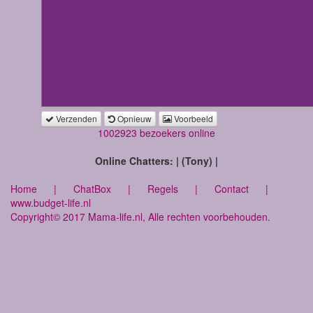
Verzenden
Opnieuw
Voorbeeld
1002923 bezoekers online
Online Chatters: | (Tony) |
Home
|
ChatBox
|
Regels
|
Contact
|
www.budget-life.nl
Copyright© 2017 Mama-life.nl, Alle rechten voorbehouden.