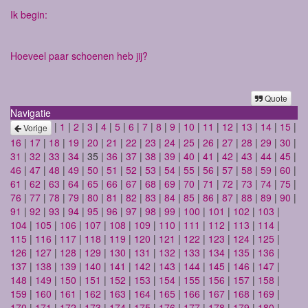
Ik begin:
Hoeveel paar schoenen heb jij?
Quote
Navigatie
|
1
|
2
|
3
|
4
|
5
|
6
|
7
|
8
|
9
|
10
|
11
|
12
|
13
|
14
|
15
|
Vorige
16
|
17
|
18
|
19
|
20
|
21
|
22
|
23
|
24
|
25
|
26
|
27
|
28
|
29
|
30
|
31
|
32
|
33
|
34
| 35 |
36
|
37
|
38
|
39
|
40
|
41
|
42
|
43
|
44
|
45
|
46
|
47
|
48
|
49
|
50
|
51
|
52
|
53
|
54
|
55
|
56
|
57
|
58
|
59
|
60
|
61
|
62
|
63
|
64
|
65
|
66
|
67
|
68
|
69
|
70
|
71
|
72
|
73
|
74
|
75
|
76
|
77
|
78
|
79
|
80
|
81
|
82
|
83
|
84
|
85
|
86
|
87
|
88
|
89
|
90
|
91
|
92
|
93
|
94
|
95
|
96
|
97
|
98
|
99
|
100
|
101
|
102
|
103
|
104
|
105
|
106
|
107
|
108
|
109
|
110
|
111
|
112
|
113
|
114
|
115
|
116
|
117
|
118
|
119
|
120
|
121
|
122
|
123
|
124
|
125
|
126
|
127
|
128
|
129
|
130
|
131
|
132
|
133
|
134
|
135
|
136
|
137
|
138
|
139
|
140
|
141
|
142
|
143
|
144
|
145
|
146
|
147
|
148
|
149
|
150
|
151
|
152
|
153
|
154
|
155
|
156
|
157
|
158
|
159
|
160
|
161
|
162
|
163
|
164
|
165
|
166
|
167
|
168
|
169
|
170
|
171
|
172
|
173
|
174
|
175
|
176
|
177
|
178
|
179
|
180
|