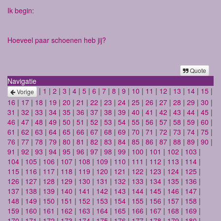
Ik begin:
Hoeveel paar schoenen heb jij?
Quote
Navigatie
|
1
|
2
|
3
|
4
|
5
|
6
|
7
|
8
|
9
|
10
|
11
|
12
|
13
|
14
|
15
|
Vorige
16
|
17
|
18
|
19
|
20
|
21
|
22
|
23
|
24
|
25
|
26
|
27
|
28
|
29
|
30
|
31
|
32
|
33
|
34
|
35
|
36
|
37
|
38
|
39
|
40
|
41
|
42
|
43
|
44
|
45
|
46
|
47
|
48
|
49
|
50
|
51
|
52
|
53
|
54
|
55
|
56
|
57
|
58
|
59
|
60
|
61
|
62
|
63
|
64
|
65
|
66
|
67
|
68
|
69
|
70
|
71
|
72
|
73
|
74
|
75
|
76
|
77
|
78
|
79
|
80
|
81
|
82
|
83
|
84
|
85
|
86
|
87
|
88
|
89
|
90
|
91
|
92
|
93
|
94
|
95
|
96
|
97
|
98
|
99
|
100
|
101
|
102
|
103
|
104
|
105
|
106
|
107
|
108
|
109
|
110
|
111
|
112
|
113
|
114
|
115
|
116
|
117
|
118
|
119
|
120
|
121
|
122
|
123
|
124
|
125
|
126
|
127
|
128
|
129
|
130
|
131
|
132
|
133
|
134
|
135
|
136
|
137
|
138
|
139
|
140
|
141
|
142
|
143
|
144
|
145
|
146
|
147
|
148
|
149
|
150
|
151
|
152
|
153
|
154
|
155
|
156
|
157
|
158
|
159
|
160
|
161
|
162
|
163
|
164
|
165
|
166
|
167
|
168
|
169
|
170
|
171
|
172
|
173
|
174
|
175
|
176
|
177
|
178
|
179
|
180
|