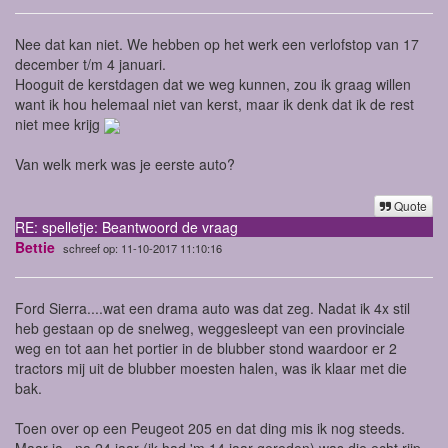
Nee dat kan niet. We hebben op het werk een verlofstop van 17
december t/m 4 januari.
Hooguit de kerstdagen dat we weg kunnen, zou ik graag willen
want ik hou helemaal niet van kerst, maar ik denk dat ik de rest
niet mee krijg
Van welk merk was je eerste auto?
Quote
RE: spelletje: Beantwoord de vraag
Bettie
schreef op: 11-10-2017 11:10:16
Ford Sierra....wat een drama auto was dat zeg. Nadat ik 4x stil
heb gestaan op de snelweg, weggesleept van een provinciale
weg en tot aan het portier in de blubber stond waardoor er 2
tractors mij uit de blubber moesten halen, was ik klaar met die
bak.
Toen over op een Peugeot 205 en dat ding mis ik nog steeds.
Maar ja...na 24 jaar (ik had 'm 14 jaar gereden) was die echt rijp