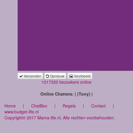
Verzenden
Opnieuw
Voorbeeld
1017320 bezoekers online
Online Chatters: | (Tony) |
Home
|
ChatBox
|
Regels
|
Contact
|
www.budget-life.nl
Copyright© 2017 Mama-life.nl, Alle rechten voorbehouden.