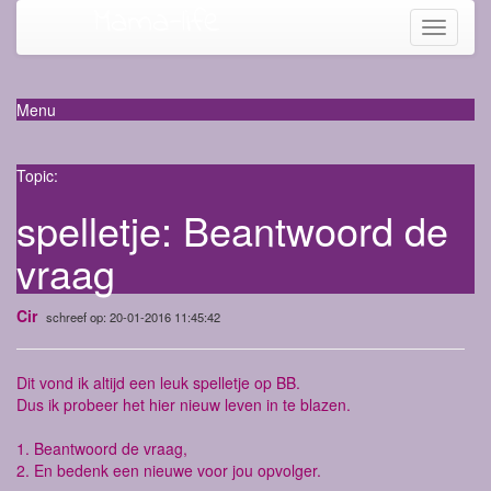
Mama-life
Toggle
navigati
Menu
Topic:
spelletje: Beantwoord de
vraag
Cir
schreef op: 20-01-2016 11:45:42
Dit vond ik altijd een leuk spelletje op BB.
Dus ik probeer het hier nieuw leven in te blazen.
1. Beantwoord de vraag,
2. En bedenk een nieuwe voor jou opvolger.