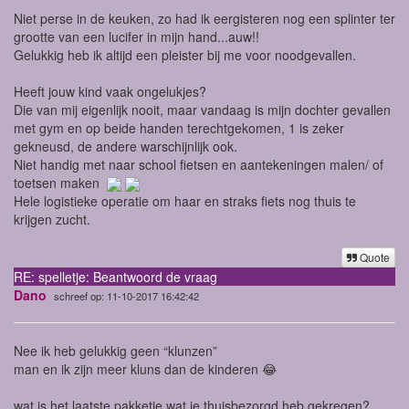
Niet perse in de keuken, zo had ik eergisteren nog een splinter ter
grootte van een lucifer in mijn hand...auw!!
Gelukkig heb ik altijd een pleister bij me voor noodgevallen.
Heeft jouw kind vaak ongelukjes?
Die van mij eigenlijk nooit, maar vandaag is mijn dochter gevallen
met gym en op beide handen terechtgekomen, 1 is zeker
gekneusd, de andere warschijnlijk ook.
Niet handig met naar school fietsen en aantekeningen malen/ of
toetsen maken
Hele logistieke operatie om haar en straks fiets nog thuis te
krijgen zucht.
Quote
RE: spelletje: Beantwoord de vraag
Dano
schreef op: 11-10-2017 16:42:42
Nee ik heb gelukkig geen “klunzen”
man en ik zijn meer kluns dan de kinderen 😂
wat is het laatste pakketje wat je thuisbezorgd heb gekregen?