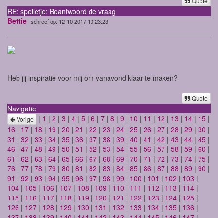
Quote
RE: spelletje: Beantwoord de vraag
Bettie
schreef op: 12-10-2017 10:23:23
Heb jij inspiratie voor mij om vanavond klaar te maken?
Quote
Navigatie
|
1
|
2
|
3
|
4
|
5
|
6
|
7
|
8
|
9
|
10
|
11
|
12
|
13
|
14
|
15
|
Vorige
16
|
17
|
18
|
19
|
20
|
21
|
22
|
23
|
24
|
25
|
26
|
27
|
28
|
29
|
30
|
31
|
32
|
33
|
34
|
35
|
36
|
37
|
38
|
39
|
40
|
41
|
42
|
43
|
44
|
45
|
46
|
47
|
48
|
49
|
50
|
51
|
52
|
53
|
54
|
55
|
56
|
57
|
58
|
59
|
60
|
61
|
62
|
63
|
64
|
65
|
66
|
67
|
68
|
69
|
70
|
71
|
72
|
73
|
74
|
75
|
76
|
77
|
78
|
79
|
80
|
81
|
82
|
83
|
84
|
85
|
86
|
87
|
88
|
89
|
90
|
91
|
92
|
93
|
94
|
95
|
96
|
97
|
98
|
99
|
100
|
101
|
102
|
103
|
104
|
105
|
106
|
107
|
108
|
109
|
110
|
111
|
112
|
113
|
114
|
115
|
116
|
117
|
118
|
119
|
120
|
121
|
122
|
123
|
124
|
125
|
126
|
127
|
128
|
129
|
130
|
131
|
132
|
133
|
134
|
135
|
136
|
137
|
138
|
139
|
140
|
141
|
142
|
143
|
144
|
145
|
146
|
147
|