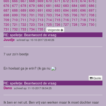
665
|
666
|
667
|
668
|
669
|
670
|
671
|
672
|
673
|
674
|
675
|
676
|
677
|
678
|
679
|
680
|
681
|
682
|
683
|
684
|
685
|
686
|
687
|
688
|
689
|
690
|
691
|
692
|
693
|
694
|
695
|
696
|
697
|
698
|
699
|
700
|
701
|
702
|
703
|
704
|
705
|
706
|
707
|
708
|
709
|
710
|
711
|
712
|
713
|
714
|
715
|
716
|
717
|
718
|
719
|
720
|
721
|
722
|
723
|
724
|
725
|
726
|
727
|
728
|
729
|
730
|
731
|
732
|
733
|
734
|
735
|
Volgende
RE: spelletje: Beantwoord de vraag
Juudje
schreef op: 10-10-2017 23:40:26
7 uur zo'n beetje
En hoelaat ga je erin? (ik ga nu
)
Quote
RE: spelletje: Beantwoord de vraag
Dano
schreef op: 11-10-2017 06:54:25
Ik ben er net uit. Ben vrij van werken maar ik moet dochter naar