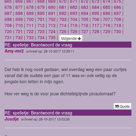
665
|
666
|
667
|
668
|
669
|
670
|
671
|
672
|
673
|
674
|
675
|
676
|
677
|
678
|
679
|
680
|
681
|
682
|
683
|
684
|
685
|
686
|
687
|
688
|
689
|
690
|
691
|
692
|
693
|
694
|
695
|
696
|
697
|
698
|
699
|
700
|
701
|
702
|
703
|
704
|
705
|
706
|
707
|
708
|
709
|
710
|
711
|
712
|
713
|
714
|
715
|
716
|
717
|
718
|
719
|
720
|
721
|
722
|
723
|
724
|
725
|
726
|
727
|
728
|
729
|
730
|
731
|
732
|
733
|
734
|
735
|
Volgende
RE: spelletje: Beantwoord de vraag
Amy-mv2
schreef op: 28-10-2017 12:39:11
Dat heb ik nog nooit gedaan, wel overdag weg een paar uurtjes
vanaf dat de oudste een jaar of 11 was en ook veilig op de
jongste kon letten in mijn ogen.
Hoe ver weg is de voor jouw dichtstbijzijnde pinautomaat?
Quote
RE: spelletje: Beantwoord de vraag
Juudje
schreef op: 28-10-2017 13:03:26