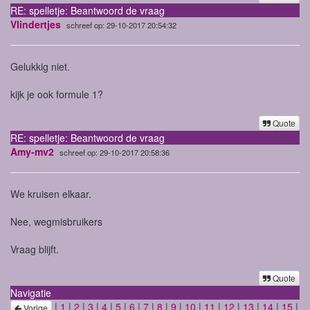
RE: spelletje: Beantwoord de vraag
Vlindertjes
schreef op: 29-10-2017 20:54:32
Gelukkig niet.
kijk je ook formule 1?
Quote
RE: spelletje: Beantwoord de vraag
Amy-mv2
schreef op: 29-10-2017 20:58:36
We kruisen elkaar.
Nee, wegmisbruikers
Vraag blijft.
Quote
Navigatie
|
1
|
2
|
3
|
4
|
5
|
6
|
7
|
8
|
9
|
10
|
11
|
12
|
13
|
14
|
15
|
Vorige