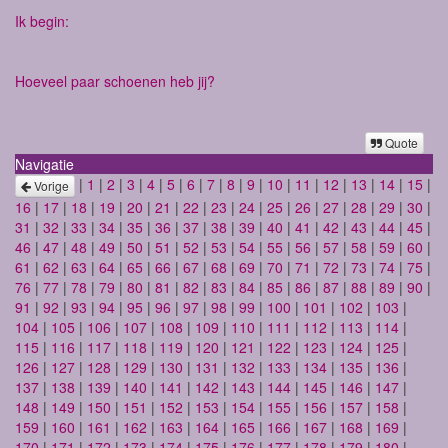
Ik begin:
Hoeveel paar schoenen heb jij?
Quote
Navigatie
|
1
|
2
|
3
|
4
|
5
|
6
|
7
|
8
|
9
|
10
|
11
|
12
|
13
|
14
|
15
|
Vorige
16
|
17
|
18
|
19
|
20
|
21
|
22
|
23
|
24
|
25
|
26
|
27
|
28
|
29
|
30
|
31
|
32
|
33
|
34
|
35
|
36
|
37
|
38
|
39
|
40
|
41
|
42
|
43
|
44
|
45
|
46
|
47
|
48
|
49
|
50
|
51
|
52
|
53
|
54
|
55
|
56
|
57
|
58
|
59
|
60
|
61
|
62
|
63
|
64
|
65
|
66
|
67
|
68
|
69
|
70
|
71
|
72
|
73
|
74
|
75
|
76
|
77
|
78
|
79
|
80
|
81
|
82
|
83
|
84
|
85
|
86
|
87
|
88
|
89
|
90
|
91
|
92
|
93
|
94
|
95
|
96
|
97
|
98
|
99
|
100
|
101
|
102
|
103
|
104
|
105
|
106
|
107
|
108
|
109
|
110
|
111
|
112
|
113
|
114
|
115
|
116
|
117
|
118
|
119
|
120
|
121
|
122
|
123
|
124
|
125
|
126
|
127
|
128
|
129
|
130
|
131
|
132
|
133
|
134
|
135
|
136
|
137
|
138
|
139
|
140
|
141
|
142
|
143
|
144
|
145
|
146
|
147
|
148
|
149
|
150
|
151
|
152
|
153
|
154
|
155
|
156
|
157
|
158
|
159
|
160
|
161
|
162
|
163
|
164
|
165
|
166
|
167
|
168
|
169
|
170
|
171
|
172
|
173
|
174
|
175
|
176
|
177
|
178
|
179
|
180
|