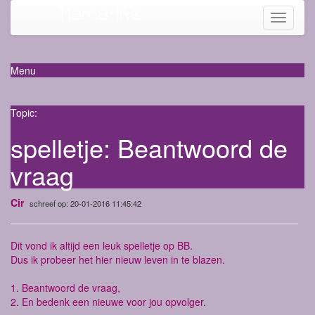
Mama-life
Toggle
navigati
Menu
Topic:
spelletje: Beantwoord de
vraag
Cir
schreef op: 20-01-2016 11:45:42
Dit vond ik altijd een leuk spelletje op BB.
Dus ik probeer het hier nieuw leven in te blazen.
1. Beantwoord de vraag,
2. En bedenk een nieuwe voor jou opvolger.