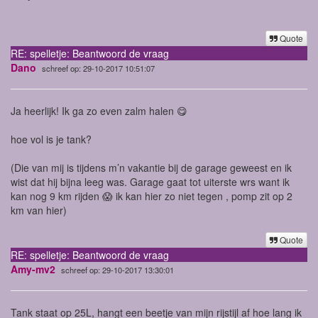
Quote
RE: spelletje: Beantwoord de vraag
Dano
schreef op: 29-10-2017 10:51:07
Ja heerlijk! Ik ga zo even zalm halen 😋
hoe vol is je tank?
(Die van mij is tijdens m’n vakantie bij de garage geweest en ik
wist dat hij bijna leeg was. Garage gaat tot uiterste wrs want ik
kan nog 9 km rijden 😱 ik kan hier zo niet tegen , pomp zit op 2
km van hier)
Quote
RE: spelletje: Beantwoord de vraag
Amy-mv2
schreef op: 29-10-2017 13:30:01
Tank staat op 25L, hangt een beetje van mijn rijstijl af hoe lang ik