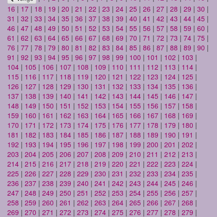
16
|
17
|
18
|
19
|
20
|
21
|
22
|
23
|
24
|
25
|
26
|
27
|
28
|
29
|
30
|
31
|
32
|
33
|
34
|
35
|
36
|
37
|
38
|
39
|
40
|
41
|
42
|
43
|
44
|
45
|
46
|
47
|
48
|
49
|
50
|
51
|
52
|
53
|
54
|
55
|
56
|
57
|
58
|
59
|
60
|
61
|
62
|
63
|
64
|
65
|
66
|
67
|
68
|
69
|
70
|
71
|
72
|
73
|
74
|
75
|
76
|
77
|
78
|
79
|
80
|
81
|
82
|
83
|
84
|
85
|
86
|
87
|
88
|
89
|
90
|
91
|
92
|
93
|
94
|
95
|
96
|
97
|
98
|
99
|
100
|
101
|
102
|
103
|
104
|
105
|
106
|
107
|
108
|
109
|
110
|
111
|
112
|
113
|
114
|
115
|
116
|
117
|
118
|
119
|
120
|
121
|
122
|
123
|
124
|
125
|
126
|
127
|
128
|
129
|
130
|
131
|
132
|
133
|
134
|
135
|
136
|
137
|
138
|
139
|
140
|
141
|
142
|
143
|
144
|
145
|
146
|
147
|
148
|
149
|
150
|
151
|
152
|
153
|
154
|
155
|
156
|
157
|
158
|
159
|
160
|
161
|
162
|
163
|
164
|
165
|
166
|
167
|
168
|
169
|
170
|
171
|
172
|
173
|
174
|
175
|
176
|
177
|
178
|
179
|
180
|
181
|
182
|
183
|
184
|
185
|
186
|
187
|
188
|
189
|
190
|
191
|
192
|
193
|
194
|
195
|
196
|
197
|
198
|
199
|
200
|
201
|
202
|
203
|
204
|
205
|
206
|
207
|
208
|
209
|
210
|
211
|
212
|
213
|
214
|
215
|
216
|
217
|
218
|
219
|
220
|
221
|
222
|
223
|
224
|
225
|
226
|
227
|
228
|
229
|
230
|
231
|
232
|
233
|
234
|
235
|
236
|
237
|
238
|
239
|
240
|
241
|
242
|
243
|
244
|
245
|
246
|
247
|
248
|
249
|
250
|
251
|
252
|
253
|
254
|
255
|
256
|
257
|
258
|
259
|
260
|
261
|
262
|
263
|
264
|
265
|
266
|
267
|
268
|
269
|
270
|
271
|
272
|
273
|
274
|
275
|
276
|
277
|
278
|
279
|