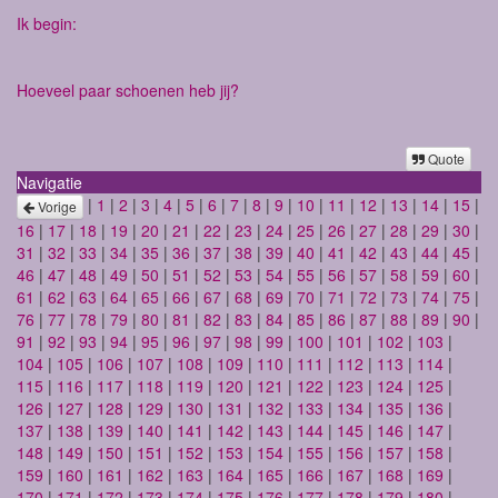
Ik begin:
Hoeveel paar schoenen heb jij?
Quote
Navigatie
|
1
|
2
|
3
|
4
|
5
|
6
|
7
|
8
|
9
|
10
|
11
|
12
|
13
|
14
|
15
|
Vorige
16
|
17
|
18
|
19
|
20
|
21
|
22
|
23
|
24
|
25
|
26
|
27
|
28
|
29
|
30
|
31
|
32
|
33
|
34
|
35
|
36
|
37
|
38
|
39
|
40
|
41
|
42
|
43
|
44
|
45
|
46
|
47
|
48
|
49
|
50
|
51
|
52
|
53
|
54
|
55
|
56
|
57
|
58
|
59
|
60
|
61
|
62
|
63
|
64
|
65
|
66
|
67
|
68
|
69
|
70
|
71
|
72
|
73
|
74
|
75
|
76
|
77
|
78
|
79
|
80
|
81
|
82
|
83
|
84
|
85
|
86
|
87
|
88
|
89
|
90
|
91
|
92
|
93
|
94
|
95
|
96
|
97
|
98
|
99
|
100
|
101
|
102
|
103
|
104
|
105
|
106
|
107
|
108
|
109
|
110
|
111
|
112
|
113
|
114
|
115
|
116
|
117
|
118
|
119
|
120
|
121
|
122
|
123
|
124
|
125
|
126
|
127
|
128
|
129
|
130
|
131
|
132
|
133
|
134
|
135
|
136
|
137
|
138
|
139
|
140
|
141
|
142
|
143
|
144
|
145
|
146
|
147
|
148
|
149
|
150
|
151
|
152
|
153
|
154
|
155
|
156
|
157
|
158
|
159
|
160
|
161
|
162
|
163
|
164
|
165
|
166
|
167
|
168
|
169
|
170
|
171
|
172
|
173
|
174
|
175
|
176
|
177
|
178
|
179
|
180
|