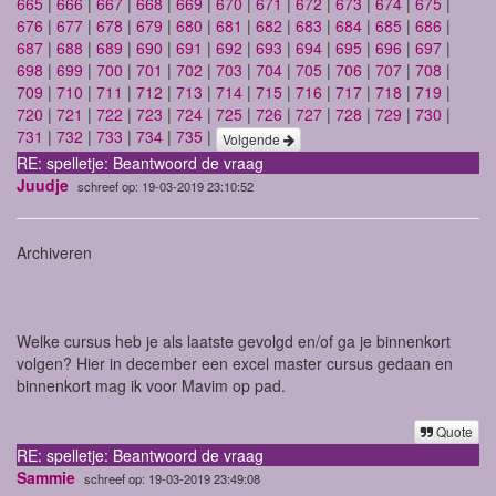
665
|
666
|
667
|
668
|
669
|
670
|
671
|
672
|
673
|
674
|
675
|
676
|
677
|
678
|
679
|
680
|
681
|
682
|
683
|
684
|
685
|
686
|
687
|
688
|
689
|
690
|
691
|
692
|
693
|
694
|
695
|
696
|
697
|
698
|
699
|
700
|
701
|
702
|
703
|
704
|
705
|
706
|
707
|
708
|
709
|
710
|
711
|
712
|
713
|
714
|
715
|
716
|
717
|
718
|
719
|
720
|
721
|
722
|
723
|
724
|
725
|
726
|
727
|
728
|
729
|
730
|
731
|
732
|
733
|
734
|
735
|
Volgende
RE: spelletje: Beantwoord de vraag
Juudje
schreef op: 19-03-2019 23:10:52
Archiveren
Welke cursus heb je als laatste gevolgd en/of ga je binnenkort
volgen? Hier in december een excel master cursus gedaan en
binnenkort mag ik voor Mavim op pad.
Quote
RE: spelletje: Beantwoord de vraag
Sammie
schreef op: 19-03-2019 23:49:08