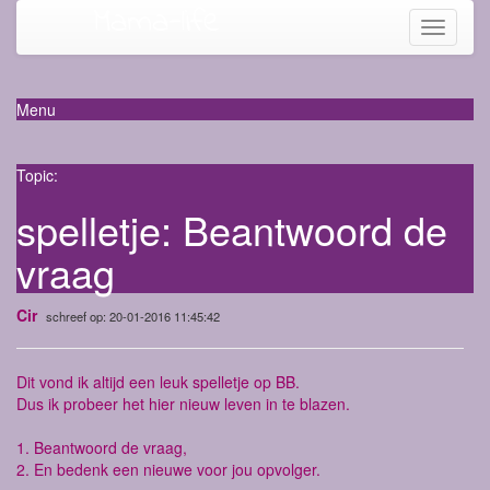
Mama-life
Toggle
navigati
Menu
Topic:
spelletje: Beantwoord de
vraag
Cir
schreef op: 20-01-2016 11:45:42
Dit vond ik altijd een leuk spelletje op BB.
Dus ik probeer het hier nieuw leven in te blazen.
1. Beantwoord de vraag,
2. En bedenk een nieuwe voor jou opvolger.