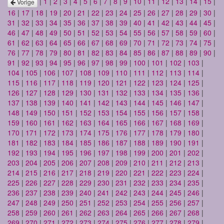
|
1
|
2
|
3
|
4
|
5
|
6
|
7
|
8
|
9
|
10
|
11
|
12
|
13
|
14
|
15
|
Vorige
16
|
17
|
18
|
19
|
20
|
21
|
22
|
23
|
24
|
25
|
26
|
27
|
28
|
29
|
30
|
31
|
32
|
33
|
34
|
35
|
36
|
37
|
38
|
39
|
40
|
41
|
42
|
43
|
44
|
45
|
46
|
47
|
48
|
49
|
50
|
51
|
52
|
53
|
54
|
55
|
56
|
57
|
58
|
59
|
60
|
61
|
62
|
63
|
64
|
65
|
66
|
67
|
68
|
69
|
70
|
71
|
72
|
73
|
74
|
75
|
76
|
77
|
78
|
79
|
80
|
81
|
82
|
83
|
84
|
85
|
86
|
87
|
88
|
89
|
90
|
91
|
92
|
93
|
94
|
95
|
96
|
97
|
98
|
99
|
100
|
101
|
102
|
103
|
104
|
105
|
106
|
107
|
108
|
109
|
110
|
111
|
112
|
113
|
114
|
115
|
116
|
117
|
118
|
119
|
120
|
121
|
122
|
123
|
124
|
125
|
126
|
127
|
128
|
129
|
130
|
131
|
132
|
133
|
134
|
135
|
136
|
137
|
138
|
139
|
140
|
141
|
142
|
143
|
144
|
145
|
146
|
147
|
148
|
149
|
150
|
151
|
152
|
153
|
154
|
155
|
156
|
157
|
158
|
159
|
160
|
161
|
162
|
163
|
164
|
165
|
166
|
167
|
168
|
169
|
170
|
171
|
172
|
173
|
174
|
175
|
176
|
177
|
178
|
179
|
180
|
181
|
182
|
183
|
184
|
185
|
186
|
187
|
188
|
189
|
190
|
191
|
192
|
193
|
194
|
195
|
196
|
197
|
198
|
199
|
200
|
201
|
202
|
203
|
204
|
205
|
206
|
207
|
208
|
209
|
210
|
211
|
212
|
213
|
214
|
215
|
216
|
217
|
218
|
219
|
220
|
221
|
222
|
223
|
224
|
225
|
226
|
227
|
228
|
229
|
230
|
231
|
232
|
233
|
234
|
235
|
236
|
237
|
238
|
239
|
240
|
241
|
242
|
243
|
244
|
245
|
246
|
247
|
248
|
249
|
250
|
251
|
252
|
253
|
254
|
255
|
256
|
257
|
258
|
259
|
260
|
261
|
262
|
263
|
264
|
265
|
266
|
267
|
268
|
269
|
270
|
271
|
272
|
273
|
274
|
275
|
276
|
277
|
278
|
279
|