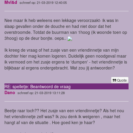
Mvl&d
schreef op: 21-03-2019 12:40:05
Nee maar ik heb weleens een lekkage veroorzaakt- ik was in
slaap gevallen onder de douche en had niet door dat het
overstroomde. Totdat de buurman van 1hoog (ik woonde toen op
3hoog) op de deur bonjte. oeps..
Ik kreeg de vraag of het zusje van een vriendinnetje van mijn
dochter hier mag komen logeren. Duidelijk geen noodgeval maar
ik vermoed om het zusje ergens te 'dumpen' - het vriendinnetje is
blijkbaar al ergens ondergebracht. Wat zou jij antwoorden?
Quote
RE: spelletje: Beantwoord de vraag
Dano
schreef op: 21-03-2019 13:11:28
Beetje raar toch?? Het zusje van een vriendinnetje? Als het nou
het vriendinnetje zelf was? Ik zou denk ik weigeren , maar het
hangt af van de situatie . Hoe goed ken je haar?