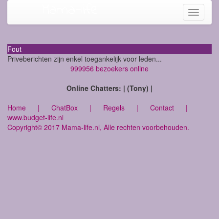
Mama-life
Toggle
navigati
Fout
Priveberichten zijn enkel toegankelijk voor leden...
999956 bezoekers online
Online Chatters: | (Tony) |
Home
|
ChatBox
|
Regels
|
Contact
|
www.budget-life.nl
Copyright© 2017 Mama-life.nl, Alle rechten voorbehouden.