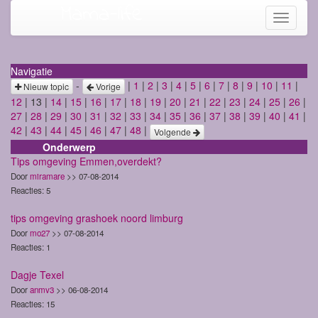
Mama-life
Toggle
navigati
Navigatie
-
|
1
|
2
|
3
|
4
|
5
|
6
|
7
|
8
|
9
|
10
|
11
|
Nieuw topic
Vorige
12
| 13 |
14
|
15
|
16
|
17
|
18
|
19
|
20
|
21
|
22
|
23
|
24
|
25
|
26
|
27
|
28
|
29
|
30
|
31
|
32
|
33
|
34
|
35
|
36
|
37
|
38
|
39
|
40
|
41
|
42
|
43
|
44
|
45
|
46
|
47
|
48
|
Volgende
Onderwerp
Tips omgeving Emmen,overdekt?
Door
miramare
>> 07-08-2014
Reacties: 5
tips omgeving grashoek noord limburg
Door
mo27
>> 07-08-2014
Reacties: 1
Dagje Texel
Door
anmv3
>> 06-08-2014
Reacties: 15