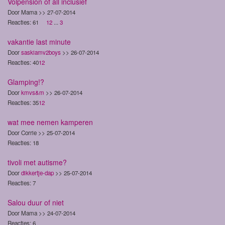
Volpension of all inclusief
Door Mama >> 27-07-2014
Reacties: 61
1
2
...
3
vakantie last minute
Door
saskiamv2boys
>> 26-07-2014
Reacties: 40
1
2
Glamping!?
Door
kmvs&m
>> 26-07-2014
Reacties: 35
1
2
wat mee nemen kamperen
Door Corrie >> 25-07-2014
Reacties: 18
tivoli met autisme?
Door
dikkertje-dap
>> 25-07-2014
Reacties: 7
Salou duur of niet
Door Mama >> 24-07-2014
Reacties: 6