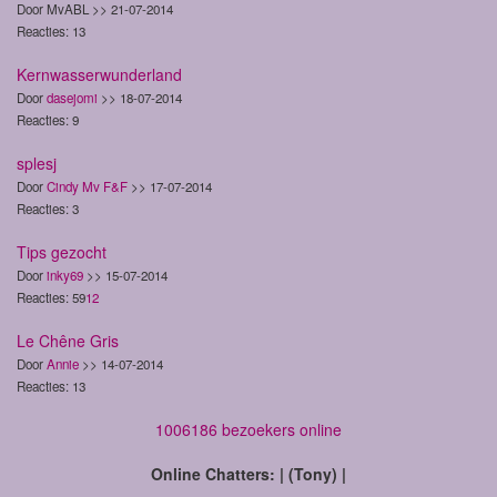
Door MvABL >> 21-07-2014
Reacties: 13
Kernwasserwunderland
Door
dasejomi
>> 18-07-2014
Reacties: 9
splesj
Door
Cindy Mv F&F
>> 17-07-2014
Reacties: 3
Tips gezocht
Door
inky69
>> 15-07-2014
Reacties: 59
1
2
Le Chêne Gris
Door
Annie
>> 14-07-2014
Reacties: 13
1006186 bezoekers online
Online Chatters: | (Tony) |