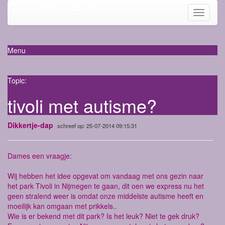
Mama-life
Toggle
navigati
Menu
Topic:
tivoli met autisme?
Dikkertje-dap
schreef op: 25-07-2014 09:15:31
Dames een vraagje:
Wij hebben het idee opgevat om vandaag met ons gezin naar
het park Tivoli in Nijmegen te gaan, dit oen we express nu het
geen stralend weer is omdat onze middelste autisme heeft en
moeilijk kan omgaan met prikkels..
Wie is er bekend met dit park? Is het leuk? Niet te gek druk?