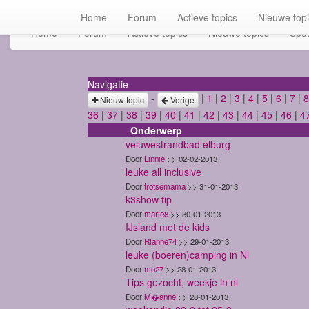
Home
Forum
Actieve topics
Nieuwe top
Home
Forum
Actieve topics
Nieuwe topics
Spot
Navigatie
-
|
1
|
2
|
3
|
4
|
5
|
6
|
7
|
8
Nieuw topic
Vorige
36
|
37
|
38
|
39
|
40
|
41
|
42
|
43
|
44
|
45
|
46
|
4
Onderwerp
veluwestrandbad elburg
Door
Linnie
>> 02-02-2013
leuke all inclusive
Door
trotsemama
>> 31-01-2013
k3show tip
Door
marie8
>> 30-01-2013
IJsland met de kids
Door
Rianne74
>> 29-01-2013
leuke (boeren)camping in Nl
Door
mo27
>> 28-01-2013
Tips gezocht, weekje in nl
Door
M�anne
>> 28-01-2013