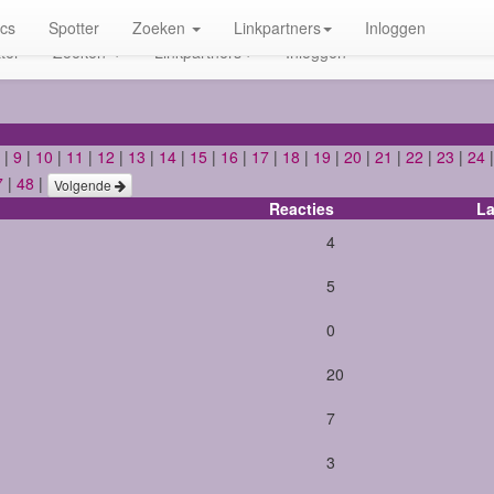
ics
Spotter
Zoeken
Linkpartners
Inloggen
ter
Zoeken
Linkpartners
Inloggen
|
9
|
10
|
11
|
12
|
13
|
14
|
15
|
16
|
17
|
18
|
19
|
20
|
21
|
22
|
23
|
24
7
|
48
|
Volgende
Reacties
La
4
5
0
20
7
3