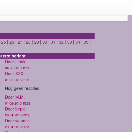
|
25
|
26
|
27
|
28
|
29
| 30 |
31
|
32
|
33
|
34
|
35
|
atste bericht
Door Linnie
04-02-2013 12:09
Door XXX
01-02-2013 21:49
Nog geen reacties
Door M.M.
01-02-2013 15:52
Door bepje
29-01-2013 23:35
Door wanouk
28-01-2013 22:26