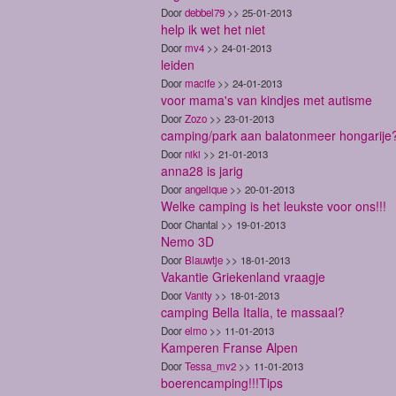
Door
debbel79
>> 25-01-2013
help ik wet het niet
Door
mv4
>> 24-01-2013
leiden
Door
macife
>> 24-01-2013
voor mama's van kindjes met autisme
Door
Zozo
>> 23-01-2013
camping/park aan balatonmeer hongarije
Door
niki
>> 21-01-2013
anna28 is jarig
Door
angelique
>> 20-01-2013
Welke camping is het leukste voor ons!!!
Door Chantal >> 19-01-2013
Nemo 3D
Door
Blauwtje
>> 18-01-2013
Vakantie Griekenland vraagje
Door
Vanity
>> 18-01-2013
camping Bella Italia, te massaal?
Door
elmo
>> 11-01-2013
Kamperen Franse Alpen
Door
Tessa_mv2
>> 11-01-2013
boerencamping!!!Tips