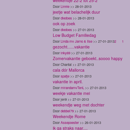
weekendje 22-2 tot 25-2
Door
Linnie
>> 28-01-2013
jeetje wat belachelijk duur
Door
diedoes
>> 28-01-2013
ook op zoek
Door
diedoes
>> 27-01-2013
Low Budget Familiedag
Door
Linda mv Jarno & Ilse
>> 27-01-2013
2
1
gezocht......vakantie
Door
inky69
>> 27-01-2013
Zomervakantie geboekt..soooo happy
Door Chantal >> 27-01-2013
cala dór Mallorca
Door
spatje
>> 27-01-2013
vakantie in april.
Door
mirandamvTenL
>> 27-01-2013
weekje vakantie mei
Door jen9 >> 27-01-2013
weekendje weg met dochter
Door
debbel79
>> 27-01-2013
Weekendje Rome
Door
Assepoester
>> 26-01-2013
ik ga straks naar....