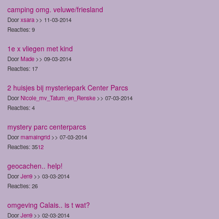
camping omg. veluwe/friesland
Door
xsara
>> 11-03-2014
Reacties: 9
1e x vliegen met kind
Door
Made
>> 09-03-2014
Reacties: 17
2 huisjes bij mysteriepark Center Parcs
Door
Nicole_mv_Tatum_en_Renske
>> 07-03-2014
Reacties: 4
mystery parc centerparcs
Door
mamaingrid
>> 07-03-2014
Reacties: 35
1
2
geocachen.. help!
Door
Jen9
>> 03-03-2014
Reacties: 26
omgeving Calais.. is t wat?
Door
Jen9
>> 02-03-2014