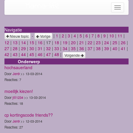
Mama-life
Toggle
navigati
Navigatie
-
|
1
|
2
|
3
|
4
|
5
|
6
|
7
|
8
|
9
|
10
|
11
|
Nieuw topic
Vorige
12
|
13
|
14
|
15
|
16
| 17 |
18
|
19
|
20
|
21
|
22
|
23
|
24
|
25
|
26
|
27
|
28
|
29
|
30
|
31
|
32
|
33
|
34
|
35
|
36
|
37
|
38
|
39
|
40
|
41
|
42
|
43
|
44
|
45
|
46
|
47
|
48
|
Volgende
Onderwerp
hochsauerland
Door
Jen9
>> 13-03-2014
Reacties: 7
moeilijk kiezen!
Door
jill1234
>> 13-03-2014
Reacties: 18
cp kortingscode friends??
Door
Jen9
>> 12-03-2014
Reacties: 27