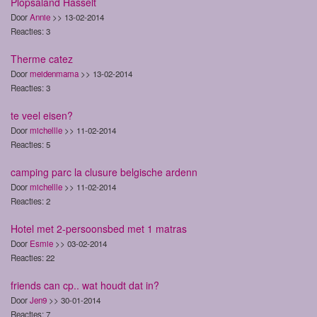
Plopsaland Hasselt
Door
Annie
>> 13-02-2014
Reacties: 3
Therme catez
Door
meidenmama
>> 13-02-2014
Reacties: 3
te veel eisen?
Door
michellle
>> 11-02-2014
Reacties: 5
camping parc la clusure belgische ardenn
Door
michellle
>> 11-02-2014
Reacties: 2
Hotel met 2-persoonsbed met 1 matras
Door
Esmie
>> 03-02-2014
Reacties: 22
friends can cp.. wat houdt dat in?
Door
Jen9
>> 30-01-2014
Reacties: 7