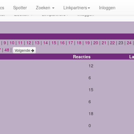
ics
Spotter
Zoeken
Linkpartners
Inloggen
ter
Zoeken
Linkpartners
Inloggen
|
9
|
10
|
11
|
12
|
13
|
14
|
15
|
16
|
17
|
18
|
19
|
20
|
21
|
22
| 23 |
24
7
|
48
|
Volgende
Reacties
La
12
6
15
6
18
0