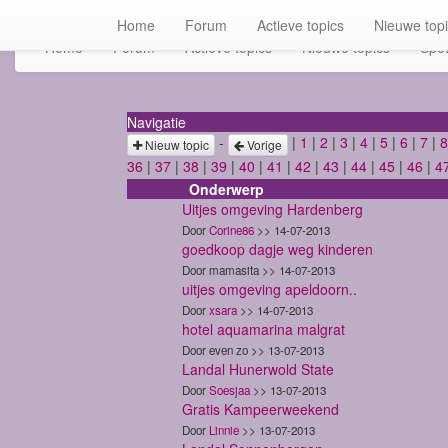
Home
Forum
Actieve topics
Nieuwe top
Home
Forum
Actieve topics
Nieuwe topics
Spot
Navigatie
-
|
1
|
2
|
3
|
4
|
5
|
6
|
7
|
8
Nieuw topic
Vorige
36
|
37
|
38
|
39
|
40
|
41
|
42
|
43
|
44
|
45
|
46
|
4
Onderwerp
Uitjes omgeving Hardenberg
Door
Corine86
>> 14-07-2013
goedkoop dagje weg kinderen
Door mamasita >> 14-07-2013
uitjes omgeving apeldoorn..
Door
xsara
>> 14-07-2013
hotel aquamarina malgrat
Door even zo >> 13-07-2013
Landal Hunerwold State
Door
Soesjaa
>> 13-07-2013
Gratis Kampeerweekend
Door
Linnie
>> 13-07-2013