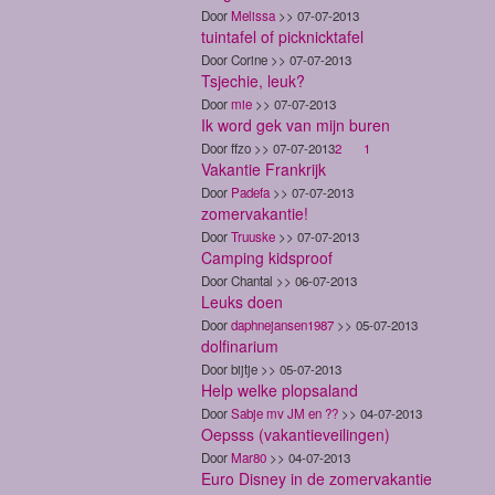
Door
Melissa
>> 07-07-2013
tuintafel of picknicktafel
Door Corine >> 07-07-2013
Tsjechie, leuk?
Door
mie
>> 07-07-2013
Ik word gek van mijn buren
Door ffzo >> 07-07-2013
2
1
Vakantie Frankrijk
Door
Padefa
>> 07-07-2013
zomervakantie!
Door
Truuske
>> 07-07-2013
Camping kidsproof
Door Chantal >> 06-07-2013
Leuks doen
Door
daphnejansen1987
>> 05-07-2013
dolfinarium
Door bijtje >> 05-07-2013
Help welke plopsaland
Door
Sabje mv JM en ??
>> 04-07-2013
Oepsss (vakantieveilingen)
Door
Mar80
>> 04-07-2013
Euro Disney in de zomervakantie