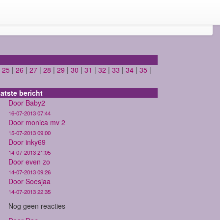
|
25
|
26
|
27
|
28
|
29
|
30
|
31
|
32
|
33
|
34
|
35
|
atste bericht
Door Baby2
16-07-2013 07:44
Door monica mv 2
15-07-2013 09:00
Door inky69
14-07-2013 21:05
Door even zo
14-07-2013 09:26
Door Soesjaa
14-07-2013 22:35
Nog geen reacties