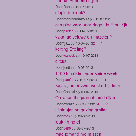
Landal Sonnenbergen
Door Dan >> 12-07-2013
dippiedoe leuk?
Door martinerombouts >> 11-07-2013
camping voor paar dagen in Frankrijk
Door
pacific
>> 11-07-2013
vakantie veluwe en mazelen?
Door tja... >> 10-07-2013
2
1
korting Efteling?
Door
wanouk
>> 10-07-2013
circus
Door jen9 >> 10-07-2013
1100 km rijden voor kleine week
Door
pacific
>> 10-07-2013
2
1
Kajak ,,beter zwemvest erbij doen
Door Chantal >> 09-07-2013
Op vakantie gaan of thuisblijven
Door evenzo >> 09-07-2013
4
2
1
uitstapjes omgeving grolloo
Door
mo27
>> 08-07-2013
leuk nh hotel
Door
Jen9
>> 08-07-2013
mag iemand me missen