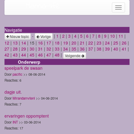
Mama-life
Toggle
navigati
Navigatie
-
|
1
|
2
|
3
|
4
|
5
|
6
|
7
|
8
|
9
|
10
|
11
|
Nieuw topic
Vorige
12
|
13
|
14
| 15 |
16
|
17
|
18
|
19
|
20
|
21
|
22
|
23
|
24
|
25
|
26
|
27
|
28
|
29
|
30
|
31
|
32
|
33
|
34
|
35
|
36
|
37
|
38
|
39
|
40
|
41
|
42
|
43
|
44
|
45
|
46
|
47
|
48
|
Volgende
Onderwerp
speelpark de swaan
Door
pacific
>> 08-06-2014
Reacties: 6
dagje uit.
Door
Mirandamvtenl
>> 04-06-2014
Reacties: 7
ervaringen oppomptent
Door
INT
>> 03-06-2014
Reacties: 17