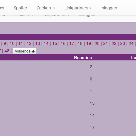
ics
Spotter
Zoeken
Linkpartners
Inloggen
ter
Zoeken
Linkpartners
Inloggen
|
9
|
10
|
11
|
12
|
13
|
14
|
15
|
16
|
17
| 18 |
19
|
20
|
21
|
22
|
23
|
24
7
|
48
|
Volgende
Reacties
La
2
0
1
13
14
17