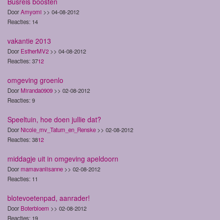
Busreis boosten
Door
Amyomi
>> 04-08-2012
Reacties: 14
vakantie 2013
Door
EstherMV2
>> 04-08-2012
Reacties: 37
1
2
omgeving groenlo
Door
Miranda0909
>> 02-08-2012
Reacties: 9
Speeltuin, hoe doen jullie dat?
Door
Nicole_mv_Tatum_en_Renske
>> 02-08-2012
Reacties: 38
1
2
middagje uit in omgeving apeldoorn
Door
mamavanlisanne
>> 02-08-2012
Reacties: 11
blotevoetenpad, aanrader!
Door
Boterbloem
>> 02-08-2012
Reacties: 19