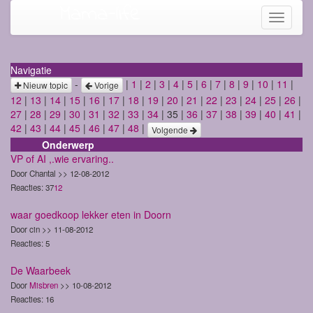
Mama-life
Toggle
navigati
Navigatie
-
|
1
|
2
|
3
|
4
|
5
|
6
|
7
|
8
|
9
|
10
|
11
|
Nieuw topic
Vorige
12
|
13
|
14
|
15
|
16
|
17
|
18
|
19
|
20
|
21
|
22
|
23
|
24
|
25
|
26
|
27
|
28
|
29
|
30
|
31
|
32
|
33
|
34
| 35 |
36
|
37
|
38
|
39
|
40
|
41
|
42
|
43
|
44
|
45
|
46
|
47
|
48
|
Volgende
Onderwerp
VP of AI ,.wie ervaring..
Door Chantal >> 12-08-2012
Reacties: 37
1
2
waar goedkoop lekker eten in Doorn
Door cin >> 11-08-2012
Reacties: 5
De Waarbeek
Door
Misbren
>> 10-08-2012
Reacties: 16