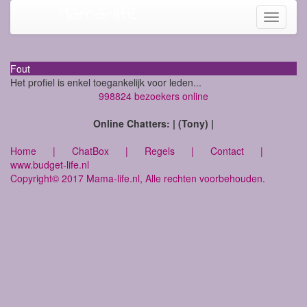
Mama-life
Toggle
navigati
Fout
Het profiel is enkel toegankelijk voor leden...
998824 bezoekers online
Online Chatters: | (Tony) |
Home
|
ChatBox
|
Regels
|
Contact
|
www.budget-life.nl
Copyright© 2017 Mama-life.nl, Alle rechten voorbehouden.