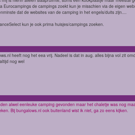
via Eurocampings de campings zoekt kun je misschien via de eigen we
nminste dat de websites van de camping in het engels/duits zijn....
anceSelect kun je ook prima huisjes/campings zoeken.
ws.nl heeft nog het eea vrij. Nadeel is dat in aug. alles bijna vol zit om
altijd nog wel
en alwel eenleuke camping gevonden maar het chaletje was nog maar 1
ken. Bij bungalows.nl ook buitenland wist ik niet, ga zo eens kijken.