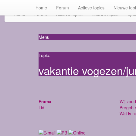
Home
Forum
Actieve topics
Nieuwe top
Home
Forum
Actieve topics
Nieuwe topics
Spot
Menu
Topic:
vakantie vogezen/ju
Frama
Wij zoud
Lid
Bergeb r
Wat is n