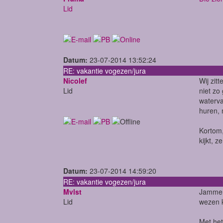
Lid
Datum:
23-07-2014 13:52:24
RE: vakantie vogezen/jura
Nicolef
Wij zit
Lid
niet zo
waterva
huren, 
Kortom,
kijkt, 
Datum:
23-07-2014 14:59:20
RE: vakantie vogezen/jura
Mvlst
Jammer 
Lid
wezen k
Met het