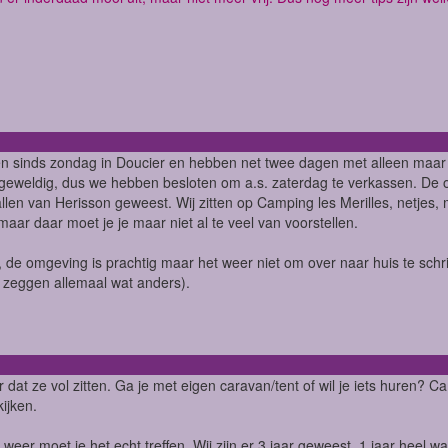
ten sinds zondag in Doucier en hebben net twee dagen met alleen maar 
 geweldig, dus we hebben besloten om a.s. zaterdag te verkassen. De o
llen van Herisson geweest. Wij zitten op Camping les Merilles, netjes, ma
maar daar moet je je maar niet al te veel van voorstellen.
 de omgeving is prachtig maar het weer niet om over naar huis te schri
ze zeggen allemaal wat anders).
dat ze vol zitten. Ga je met eigen caravan/tent of wil je iets huren? 
ijken.
 weer moet je het echt treffen. Wij zijn er 3 jaar geweest, 1 jaar hee