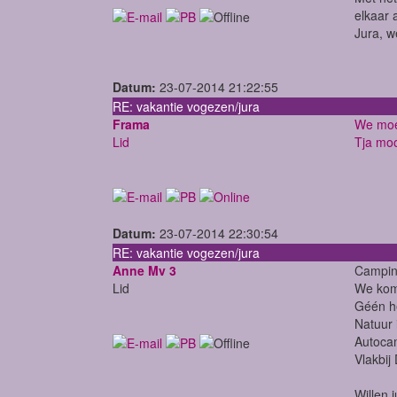
elkaar 
Jura, we
Datum:
23-07-2014 21:22:55
RE: vakantie vogezen/jura
Frama
We moet
Lid
Tja moo
Datum:
23-07-2014 22:30:54
RE: vakantie vogezen/jura
Anne Mv 3
Camping
Lid
We kome
Géén he
Natuur 
Autocam
Vlakbij 
Willen 