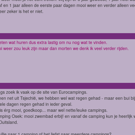
af en 1 jaar alleen de eerste paar dagen mooi weer en verder alleen vee
er zeker is het er niet.
en wat huren dus extra lastig om nu nog wat te vinden.
i weer zou leuk zijn maar dan morten we denk ik veel verder rijden.
s zoek ik vaak op de site van Eurocampings.
n net uit Tsjechië, we hebben wel wat regen gehad - maar een bui bij 
le dagen regen gehad in ieder geval.
is érg mooi, goedkoop... maar wel nette/leuke campings.
ping Osek: mooi zwembad erbij! en vanaf de camping kun je heerlijk 
Duitsland.
jullie naar 1 camping of het liefst naar meerdere campings?