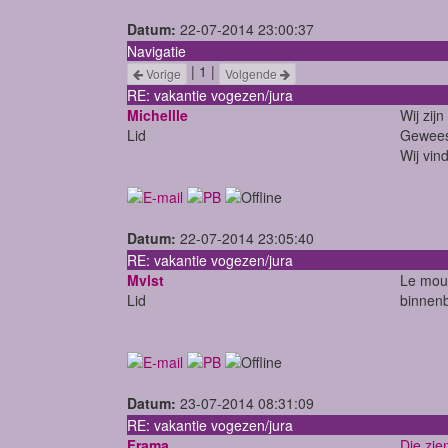
Datum:
22-07-2014 23:00:37
Navigatie
| 1 |
Vorige
Volgende
RE: vakantie vogezen/jura
Michellle
Wij zij
Lid
Gewees
Wij vin
Datum:
22-07-2014 23:05:40
RE: vakantie vogezen/jura
Mvlst
Le moul
Lid
binnenb
Datum:
23-07-2014 08:31:09
RE: vakantie vogezen/jura
Frama
Die zie