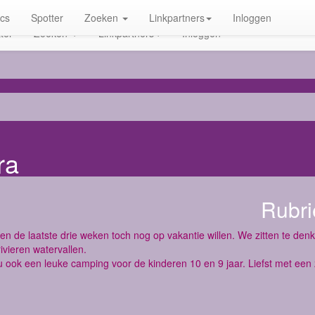
ics
Spotter
Zoeken
Linkpartners
Inloggen
ter
Zoeken
Linkpartners
Inloggen
ra
Rubri
en de laatste drie weken toch nog op vakantie willen. We zitten te den
ivieren watervallen.
u ook een leuke camping voor de kinderen 10 en 9 jaar. Liefst met ee