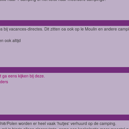
ns bij vacances-directes. Dit zitten oa ook op le Moulin en andere camp
n ook altijd
 ga eens kijken bij deze.
ders
chië/Polen worden er heel vaak 'hutjes' verhuurd op de camping.
 mij is hierin alleen slaapruimte, soms een kookplaatje maar meestal 