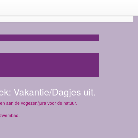
ek:
Vakantie/Dagjes uit.
ken aan de vogezen/jura voor de natuur.
n zwembad.