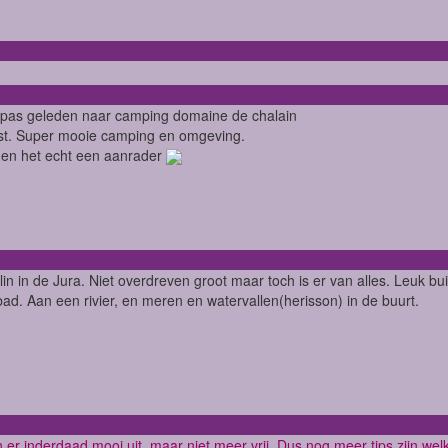
n pas geleden naar camping domaine de chalain
t. Super mooie camping en omgeving.
den het echt een aanrader
in in de Jura. Niet overdreven groot maar toch is er van alles. Leuk bu
ad. Aan een rivier, en meren en watervallen(herisson) in de buurt.
n er inderdaad mooi uit, maar niet meer vrij. Dus nog meer tips zijn we