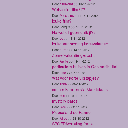
Door
dasejomi
>> 18-11-2012
Welke sint-film???
Door
Miepie1972
>> 15-11-2012
leuke film?
Door Jacq39 >> 15-11-2012
Nu wel of geen ontbijt??
Door
Jo
>> 15-11-2012
leuke aanbieding kerstvakantie
Door
mo27
>> 14-11-2012
Zomervakantie gezocht
Door
Annie
>> 11-11-2012
particuliere huisjes in Oostenrijk, Ital
Door
jen9
>> 07-11-2012
Wat voor korte uitstapjes?
Door
anne
>> 05-11-2012
concertkaarten via Marktplaats
Door
son
>> 05-11-2012
mystery parcs
Door
ikee
>> 02-11-2012
Plopsaland de Panne
Door
Alice
>> 31-10-2012
SPOED!vertaling frans