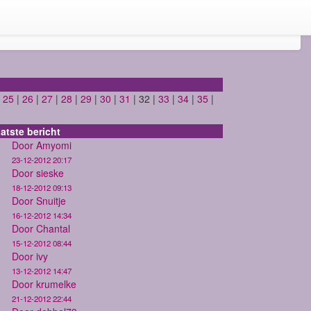
|
25
|
26
|
27
|
28
|
29
|
30
|
31
| 32 |
33
|
34
|
35
|
atste bericht
Door Amyomi
23-12-2012 20:17
Door sieske
18-12-2012 09:13
Door Snuitje
16-12-2012 14:34
Door Chantal
15-12-2012 08:44
Door ivy
13-12-2012 14:47
Door krumelke
21-12-2012 22:44