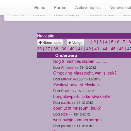
Home
Forum
Actieve topics
Nieuwe top
Home
Forum
Actieve topics
Nieuwe topics
Spot
Navigatie
-
|
1
|
2
|
3
|
4
|
5
|
6
|
7
|
8
Nieuw topic
Vorige
36
|
37
|
38
|
39
|
40
|
41
|
42
|
43
|
44
|
45
|
46
|
4
Onderwerp
Nog 2 nachtjes slapen............
Door
Amyomi
>> 23-12-2012
Omgeving Maastricht, wat is leuk?
Door
Miepie1972
>> 17-12-2012
Zwaluwhoeve of Elysium
Door
Snuitje
>> 15-12-2012
bungalowpark tip kerstvakantie
Door
pacific
>> 14-12-2012
openlucht museum, leuk?
Door
roze
>> 12-12-2012
welk huisje lommerbergen
Door pacific >> 11-12-2012