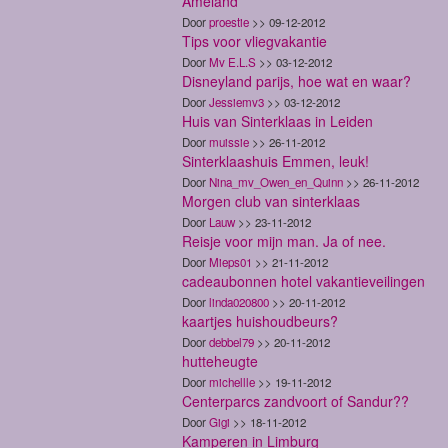
Ameland
Door
proestie
>> 09-12-2012
Tips voor vliegvakantie
Door
Mv E.L.S
>> 03-12-2012
Disneyland parijs, hoe wat en waar?
Door
Jessiemv3
>> 03-12-2012
Huis van Sinterklaas in Leiden
Door
muissie
>> 26-11-2012
Sinterklaashuis Emmen, leuk!
Door
Nina_mv_Owen_en_Quinn
>> 26-11-2012
Morgen club van sinterklaas
Door
Lauw
>> 23-11-2012
Reisje voor mijn man. Ja of nee.
Door
Mieps01
>> 21-11-2012
cadeaubonnen hotel vakantieveilingen
Door
linda020800
>> 20-11-2012
kaartjes huishoudbeurs?
Door
debbel79
>> 20-11-2012
hutteheugte
Door
michellle
>> 19-11-2012
Centerparcs zandvoort of Sandur??
Door
Gigi
>> 18-11-2012
Kamperen in Limburg