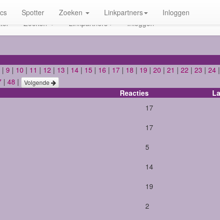
ics
Spotter
Zoeken
Linkpartners
Inloggen
ter
Zoeken
Linkpartners
Inloggen
|
9
|
10
|
11
|
12
|
13
|
14
|
15
|
16
|
17
|
18
|
19
|
20
|
21
|
22
|
23
|
24
7
|
48
|
Volgende
Reacties
La
17
17
5
14
19
2