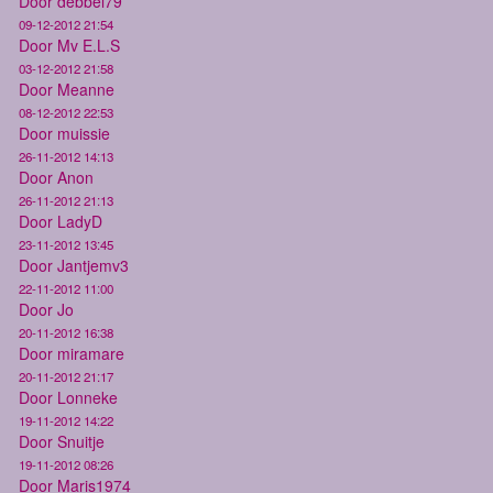
Door debbel79
09-12-2012 21:54
Door Mv E.L.S
03-12-2012 21:58
Door Meanne
08-12-2012 22:53
Door muissie
26-11-2012 14:13
Door Anon
26-11-2012 21:13
Door LadyD
23-11-2012 13:45
Door Jantjemv3
22-11-2012 11:00
Door Jo
20-11-2012 16:38
Door miramare
20-11-2012 21:17
Door Lonneke
19-11-2012 14:22
Door Snuitje
19-11-2012 08:26
Door Maris1974