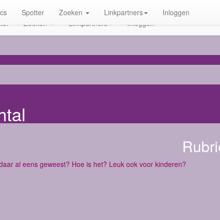
ics
Spotter
Zoeken
Linkpartners
Inloggen
ter
Zoeken
Linkpartners
Inloggen
tal
Rubri
daar al eens geweest? Hoe is het? Leuk ook voor kinderen?