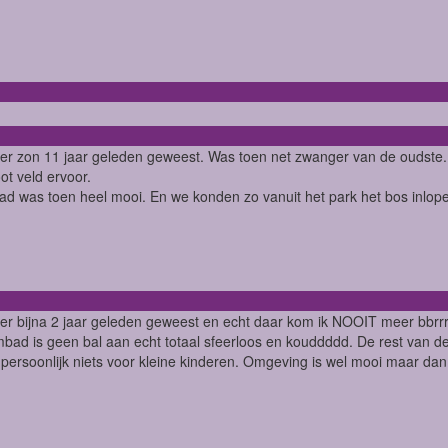
n er zon 11 jaar geleden geweest. Was toen net zwanger van de oudste. Wi
oot veld ervoor.
 was toen heel mooi. En we konden zo vanuit het park het bos inlo
n er bijna 2 jaar geleden geweest en echt daar kom ik NOOIT meer bbrrr 
bad is geen bal aan echt totaal sfeerloos en kouddddd. De rest van de f
 persoonlijk niets voor kleine kinderen. Omgeving is wel mooi maar dan 