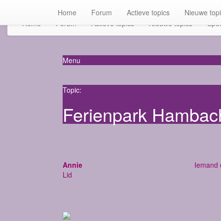
Home
Forum
Actieve topics
Nieuwe top
Home
Forum
Actieve topics
Nieuwe topics
Spot
Menu
Topic:
Ferienpark Hambach
Annie
Iemand 
Lid