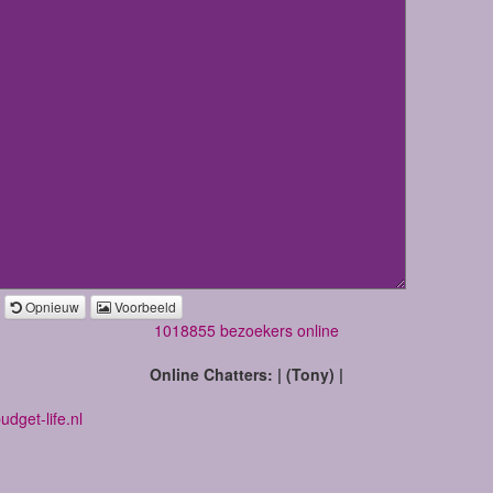
Opnieuw
Voorbeeld
1018855 bezoekers online
Online Chatters: | (Tony) |
dget-life.nl