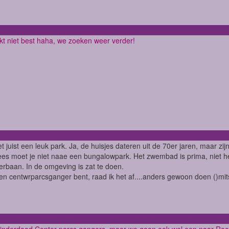
nkt niet best haha, we zoeken weer verder!
t juist een leuk park. Ja, de huisjes dateren uit de 70er jaren, maar 
es moet je niet naae een bungalowpark. Het zwembad is prima, niet he
erbaan. In de omgeving is zat te doen.
een centwrparcsganger bent, raad ik het af....anders gewoon doen ()mits
n inderdaad Center parcs gangers, maar we gaan ook wel een naar Roomp