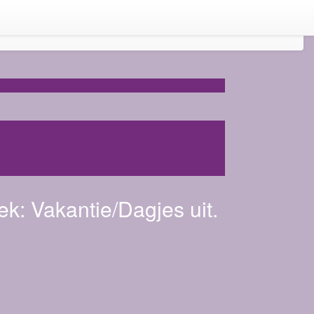
ek:
Vakantie/Dagjes uit.