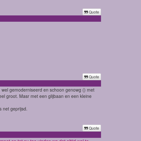
Quote
Quote
zijn wel gemoderniseerd en schoon genowg () met
el groot. Masr met een glijbaan en een kleine
 net geprijsd.
Quote
ot en tot nu toe vinden we dat altijd wel te