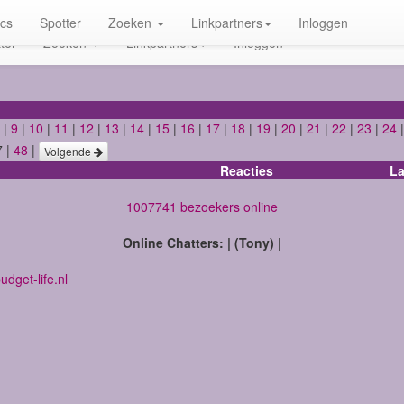
ics
Spotter
Zoeken
Linkpartners
Inloggen
ter
Zoeken
Linkpartners
Inloggen
|
9
|
10
|
11
|
12
|
13
|
14
|
15
|
16
|
17
|
18
|
19
|
20
|
21
|
22
|
23
|
24
7 |
48
|
Volgende
Reacties
La
1007741 bezoekers online
Online Chatters: | (Tony) |
dget-life.nl