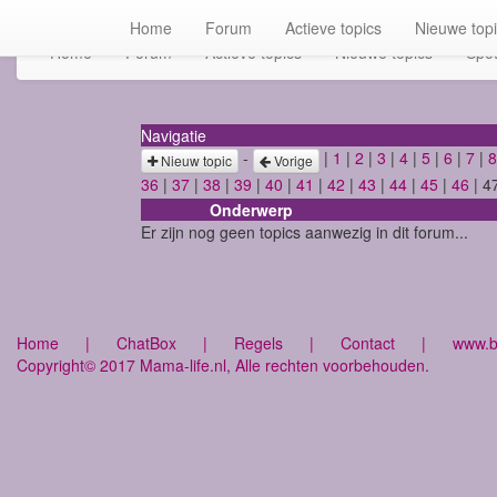
Home
Forum
Actieve topics
Nieuwe top
Home
Forum
Actieve topics
Nieuwe topics
Spot
Navigatie
-
|
1
|
2
|
3
|
4
|
5
|
6
|
7
|
8
Nieuw topic
Vorige
36
|
37
|
38
|
39
|
40
|
41
|
42
|
43
|
44
|
45
|
46
| 4
Onderwerp
Er zijn nog geen topics aanwezig in dit forum...
Home
|
ChatBox
|
Regels
|
Contact
|
www.bu
Copyright© 2017 Mama-life.nl, Alle rechten voorbehouden.