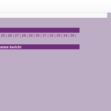
|
25
|
26
|
27
|
28
|
29
|
30
|
31
|
32
|
33
|
34
|
35
|
atste bericht