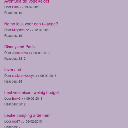
Avonturia de Vogelkelder
Door
Rina
>> 13-02-2013
Reacties: 10
Nemo leuk voor een 6-jarige?
Door
Miepie1972
>> 12-02-2013
Reacties: 15
Disneyland Parijs
Door
Jessiemv3
>> 09-02-2013
Reacties: 33
1
2
toverland
Door
saskiamv2boys
>> 09-02-2013
Reacties: 28
heel veel eisen, weinig budget
Door
Emv3
>> 09-02-2013
Reacties: 36
1
2
Leuke camping ardennen
Door
mo27
>> 08-02-2013
Reacties: 7