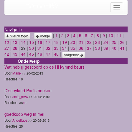
Mama-life
Toggle
navigati
Navigatie
-
|
1
|
2
|
3
|
4
|
5
|
6
|
7
|
8
|
9
|
10
|
11
|
Nieuw topic
Vorige
12
|
13
|
14
|
15
|
16
|
17
|
18
|
19
|
20
|
21
|
22
|
23
|
24
|
25
|
26
|
27
|
28
| 29 |
30
|
31
|
32
|
33
|
34
|
35
|
36
|
37
|
38
|
39
|
40
|
41
|
42
|
43
|
44
|
45
|
46
|
47
|
48
|
Volgende
Onderwerp
Wat heb jij gescoord op de HH/9mnd beurs
Door
Made
>> 20-02-2013
Reacties: 18
Disneyland Parijs boeken
Door
anita_mv4
>> 20-02-2013
Reacties: 38
1
2
goedkoop weg in mei
Door
Angelique
>> 20-02-2013
Reacties: 25