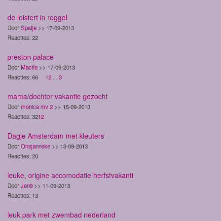
de leistert in roggel
Door
Spatje
>> 17-09-2013
Reacties: 22
preston palace
Door
Macife
>> 17-09-2013
Reacties: 66
1
2
...
3
mama/dochter vakantie gezocht
Door
monica mv 2
>> 15-09-2013
Reacties: 32
1
2
Dagje Amsterdam met kleuters
Door
Onsjanneke
>> 13-09-2013
Reacties: 20
leuke, origine accomodatie herfstvakanti
Door
Jen9
>> 11-09-2013
Reacties: 13
leuk park met zwembad nederland