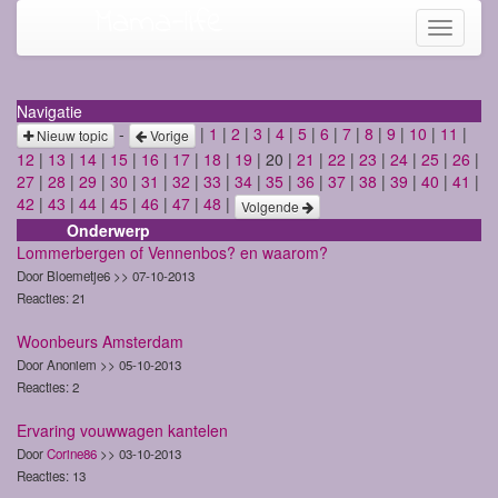
Mama-life
Toggle
navigati
Navigatie
-
|
1
|
2
|
3
|
4
|
5
|
6
|
7
|
8
|
9
|
10
|
11
|
Nieuw topic
Vorige
12
|
13
|
14
|
15
|
16
|
17
|
18
|
19
| 20 |
21
|
22
|
23
|
24
|
25
|
26
|
27
|
28
|
29
|
30
|
31
|
32
|
33
|
34
|
35
|
36
|
37
|
38
|
39
|
40
|
41
|
42
|
43
|
44
|
45
|
46
|
47
|
48
|
Volgende
Onderwerp
Lommerbergen of Vennenbos? en waarom?
Door Bloemetje6 >> 07-10-2013
Reacties: 21
Woonbeurs Amsterdam
Door Anoniem >> 05-10-2013
Reacties: 2
Ervaring vouwwagen kantelen
Door
Corine86
>> 03-10-2013
Reacties: 13