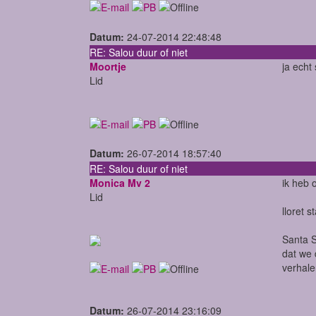
Datum:
24-07-2014 22:48:48
RE: Salou duur of niet
Moortje
ja echt
Lid
Datum:
26-07-2014 18:57:40
RE: Salou duur of niet
Monica Mv 2
ik heb 
Lid
lloret s
Santa S
dat we 
verhale
Datum:
26-07-2014 23:16:09