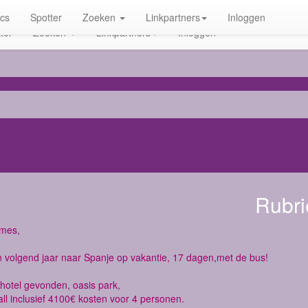
ics
Spotter
Zoeken
Linkpartners
Inloggen
ter
Zoeken
Linkpartners
Inloggen
Rubri
ames,
n volgend jaar naar Spanje op vakantie, 17 dagen,met de bus!
 hotel gevonden, oasis park,
all inclusief 4100€ kosten voor 4 personen.