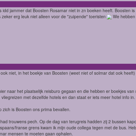
is idd jammer dat Boosten Rosamar niet in zn boeken heeft. Boosten i
is zeker erg leuk niet alleen voor de "zuipende" toeristen
We hebben e
 ook niet, in het boekje van Boosten (weet niet of solmar dat ook heeft)
hier naar het plaatselijk reisburo gegaan en die hebben er boekjes van
n vliegreizen met dezelfde hotels en dan staat er iets meer hotel info i
 zich is Boosten ons prima bevallen.
had trouwens pech. Op de dag van terugreis hadden zij 2 bussen kapo
spaans/franse grens kwam ik mijn oude collega tegen met de bus. Heb
lmar mensen te moeten gaan ophalen.