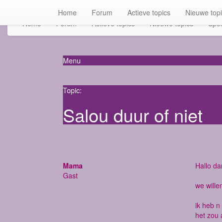
Home
Forum
Actieve topics
Nieuwe top
Home
Forum
Actieve topics
Nieuwe topics
Spot
Menu
Topic:
Salou duur of niet
Mama
Hallo d
Gast
we wille
ik heb n
het zou 