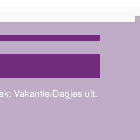
ek:
Vakantie/Dagjes uit.