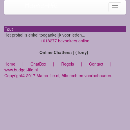
Mama-life
Toggle
navigati
Fout
Het profiel is enkel toegankelijk voor leden...
1018277 bezoekers online
Online Chatters: | (Tony) |
Home
|
ChatBox
|
Regels
|
Contact
|
www.budget-life.nl
Copyright© 2017 Mama-life.nl, Alle rechten voorbehouden.