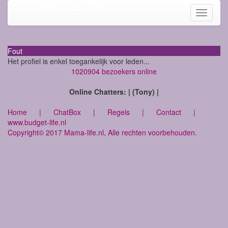
Mama-life
Toggle
navigati
Fout
Het profiel is enkel toegankelijk voor leden...
1020904 bezoekers online
Online Chatters: | (Tony) |
Home
|
ChatBox
|
Regels
|
Contact
|
www.budget-life.nl
Copyright© 2017 Mama-life.nl, Alle rechten voorbehouden.