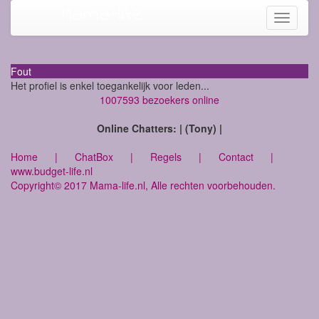
Mama-life
Toggle
navigati
Fout
Het profiel is enkel toegankelijk voor leden...
1007593 bezoekers online
Online Chatters: | (Tony) |
Home
|
ChatBox
|
Regels
|
Contact
|
www.budget-life.nl
Copyright© 2017 Mama-life.nl, Alle rechten voorbehouden.