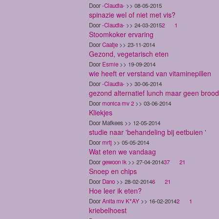
Door
-Claudia-
>> 08-05-2015
spinazie wel of niet met vis?
Door
-Claudia-
>> 24-03-2015
2
1
Stoomkoker ervaring
Door
Caatje
>> 23-11-2014
Gezond, vegetarisch eten
Door
Esmie
>> 19-09-2014
wie heeft er verstand van vitaminepillen
Door
-Claudia-
>> 30-06-2014
gezond alternatief lunch maar geen brood
Door
monica mv 2
>> 03-06-2014
Kliekjes
Door Mafkees >> 12-05-2014
studie naar 'behandeling bij eetbuien '
Door
mrtj
>> 05-05-2014
Wat eten we vandaag
Door
gewoon ik
>> 27-04-2014
37
2
1
Snoep en chips
Door
Dano
>> 28-02-2014
6
2
1
Hoe leer ik eten?
Door
Anita mv K*AY
>> 16-02-2014
2
1
kriebelhoest