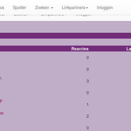
ics
Spotter
Zoeken
Linkpartners
Inloggen
ter
Zoeken
Linkpartners
Inloggen
Reacties
La
0
0
n
3
0
 P
1
ee
2
0