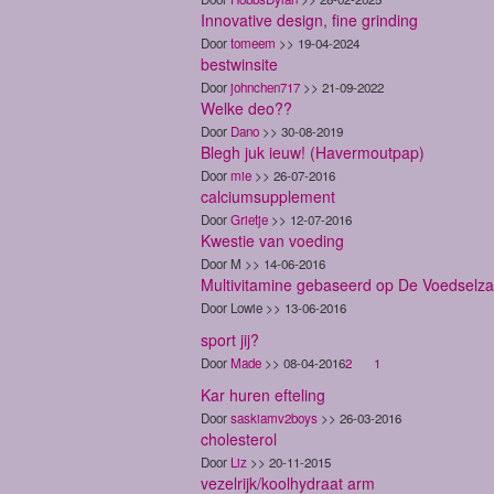
Innovative design, fine grinding
Door
tomeem
>> 19-04-2024
bestwinsite
Door
johnchen717
>> 21-09-2022
Welke deo??
Door
Dano
>> 30-08-2019
Blegh juk ieuw! (Havermoutpap)
Door
mie
>> 26-07-2016
calciumsupplement
Door
Grietje
>> 12-07-2016
Kwestie van voeding
Door M >> 14-06-2016
Multivitamine gebaseerd op De Voedselz
Door Lowie >> 13-06-2016
sport jij?
Door
Made
>> 08-04-2016
2
1
Kar huren efteling
Door
saskiamv2boys
>> 26-03-2016
cholesterol
Door
Liz
>> 20-11-2015
vezelrijk/koolhydraat arm