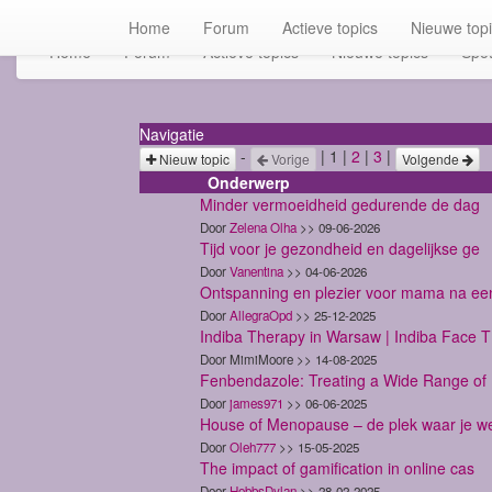
Home
Forum
Actieve topics
Nieuwe top
Home
Forum
Actieve topics
Nieuwe topics
Spot
Navigatie
-
| 1 |
2
|
3
|
Nieuw topic
Vorige
Volgende
Onderwerp
Minder vermoeidheid gedurende de dag
Door
Zelena Olha
>> 09-06-2026
Tijd voor je gezondheid en dagelijkse ge
Door
Vanentina
>> 04-06-2026
Ontspanning en plezier voor mama na ee
Door
AllegraOpd
>> 25-12-2025
Indiba Therapy in Warsaw | Indiba Face T
Door MimiMoore >> 14-08-2025
Fenbendazole: Treating a Wide Range of
Door
james971
>> 06-06-2025
House of Menopause – de plek waar je w
Door
Oleh777
>> 15-05-2025
The impact of gamification in online cas
Door
HobbsDylan
>> 28-02-2025