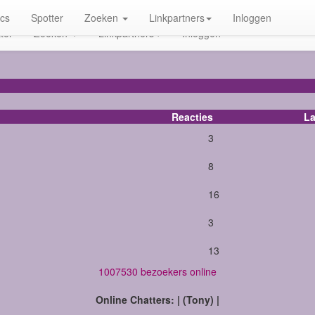
ics
Spotter
Zoeken
Linkpartners
Inloggen
ter
Zoeken
Linkpartners
Inloggen
Reacties
La
3
8
16
3
13
1007530 bezoekers online
Online Chatters: | (Tony) |