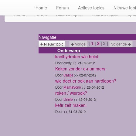
Home
Forum
Actieve topics
Nieuwe top
Home
Forum
Actieve topics
Nieuwe topics
Spot
Navigatie
-
|
1
|
2
| 3 |
Nieuw topic
Vorige
Volgende
Onderwerp
koolhydraten wie helpt
Door cindy >> 21-09-2012
Koken zonder e-nummers
Door
Caatje
>> 02-07-2012
wie doet er ook aan hardlopen?
Door
MamaVonn
>> 26-04-2012
roken / wierook?
Door
Linnie
>> 12-04-2012
kefir zelf maken
Door
>> 31-03-2012