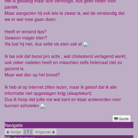
Het is gelukkig maar licht verhoogd, dus geen reden voor
paniek.
Maar aangezien hij ook iets te zwaar is, wel de verstandig dat
we er wat mee gaan doen.
Heeft er iemand tips?
Gewoon mager eten?
Vis lust hij niet, dus vette vis eten valt af
Ik las ook dat becel pro activ , wat cholesterol verlagend werkt,
ook zeker nadelen heeft en misschien zelfs helemaal niet zo
gezond is.
Maar wat dan op het brood?
Ik heb al op internet zitten lezen, maar ik geloof dat ik alle
informatie niet opgeslagen krijg (slaaptekort).
Dus ik hoop dat jullie me wat kant en klaar antwoorden voor
kunnen schotelen
Quote
Navigatie
| 1 |
Vorige
Volgende