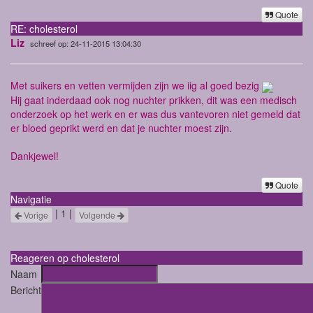
Quote
RE: cholesterol
Liz
schreef op: 24-11-2015 13:04:30
Met suikers en vetten vermijden zijn we iig al goed bezig
Hij gaat inderdaad ook nog nuchter prikken, dit was een medisch
onderzoek op het werk en er was dus vantevoren niet gemeld dat
er bloed geprikt werd en dat je nuchter moest zijn.
Dankjewel!
Quote
Navigatie
| 1 |
Vorige
Volgende
Reageren op cholesterol
Naam
Bericht