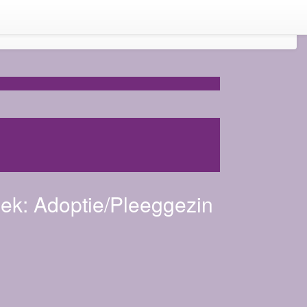
iek:
Adoptie/Pleeggezin