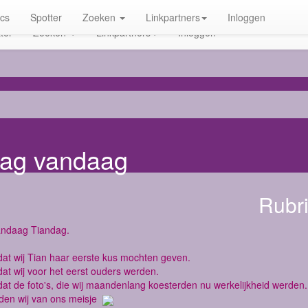
ics
Spotter
Zoeken
Linkpartners
Inloggen
ter
Zoeken
Linkpartners
Inloggen
ndag vandaag
Rubr
andaag Tiandag.
at wij Tian haar eerste kus mochten geven.
at wij voor het eerst ouders werden.
at de foto's, die wij maandenlang koesterden nu werkelijkheid werden.
den wij van ons meisje