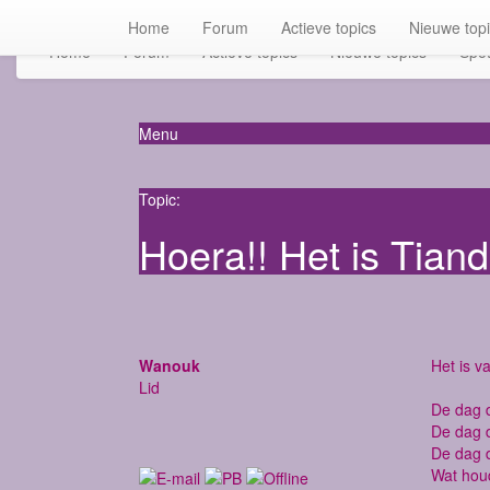
Home
Forum
Actieve topics
Nieuwe top
Home
Forum
Actieve topics
Nieuwe topics
Spot
Menu
Topic:
Hoera!! Het is Tia
Wanouk
Het is v
Lid
De dag d
De dag d
De dag d
Wat hou