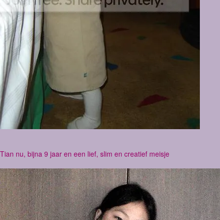
 Tian nu, bijna 9 jaar en een lief, slim en creatief meisje