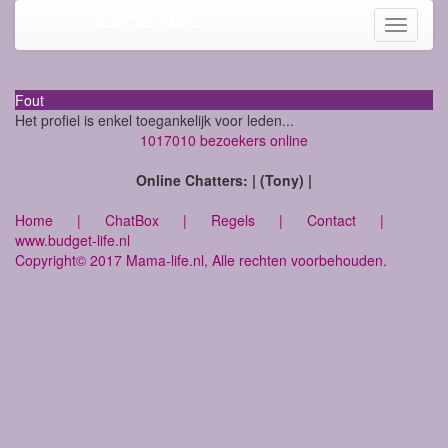
Mama-life
Toggle
navigati
Fout
Het profiel is enkel toegankelijk voor leden...
1017010 bezoekers online
Online Chatters: | (Tony) |
Home
|
ChatBox
|
Regels
|
Contact
|
www.budget-life.nl
Copyright© 2017 Mama-life.nl, Alle rechten voorbehouden.